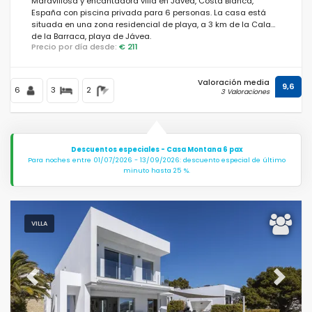
Maravillosa y encantadora villa en Jávea, Costa Blanca,
España con piscina privada para 6 personas. La casa está
situada en una zona residencial de playa, a 3 km de la Cala
de la Barraca, playa de Jávea.
Precio por día desde:
€ 211
Valoración media
9,6
6
3
2
3 Valoraciones
Descuentos especiales - Casa Montana 6 pax
Para noches entre 01/07/2026 - 13/09/2026: descuento especial de último
minuto hasta 25 %.
VILLA
Previous
Next