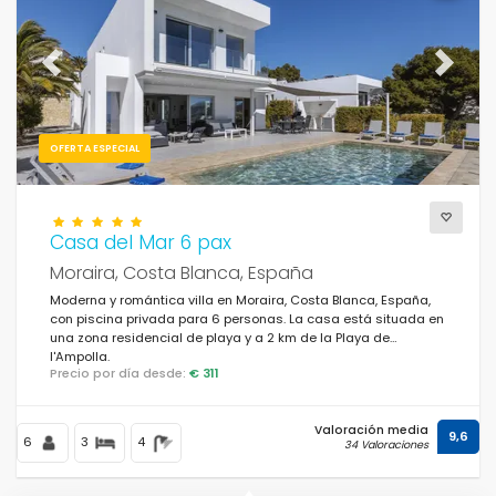
Previous
Next
OFERTA ESPECIAL
Casa del Mar 6 pax
Moraira, Costa Blanca, España
Moderna y romántica villa en Moraira, Costa Blanca, España,
con piscina privada para 6 personas. La casa está situada en
una zona residencial de playa y a 2 km de la Playa de
l'Ampolla.
Precio por día desde:
€ 311
Valoración media
9,6
6
3
4
34 Valoraciones