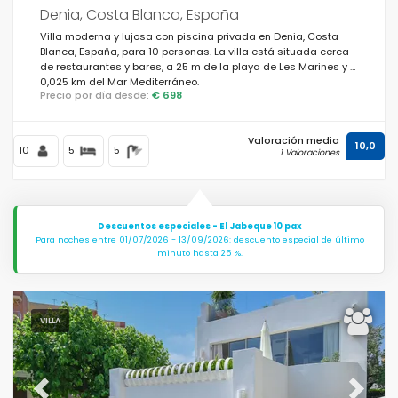
Denia, Costa Blanca, España
Villa moderna y lujosa con piscina privada en Denia, Costa
Blanca, España, para 10 personas. La villa está situada cerca
de restaurantes y bares, a 25 m de la playa de Les Marines y a
0,025 km del Mar Mediterráneo.
Precio por día desde:
€ 698
Valoración media
10,0
10
5
5
1 Valoraciones
Descuentos especiales - El Jabeque 10 pax
Para noches entre 01/07/2026 - 13/09/2026: descuento especial de último
minuto hasta 25 %.
VILLA
Previous
Next