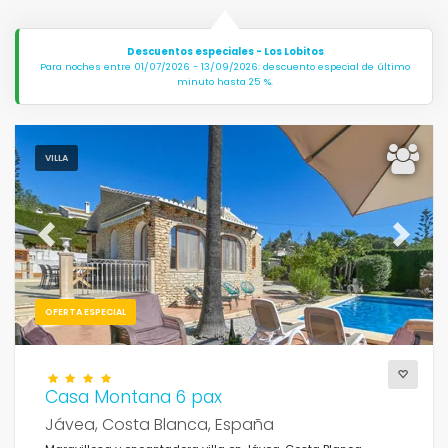
Descuentos especiales - Los Lobitos
Para noches entre 01/07/2026 - 13/09/2026: descuento especial de último
minuto hasta 25 %.
VILLA
Previous
Next
OFERTA ESPECIAL
Casa Montana 6 pax
Jávea, Costa Blanca, España