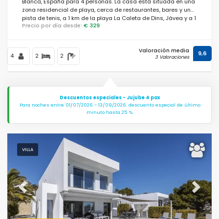
Blanca, España para 4 personas. La casa está situada en una
zona residencial de playa, cerca de restaurantes, bares y una
pista de tenis, a 1 km de la playa La Caleta de Dins, Jávea y a 1
Precio por día desde:
€ 329
km del Mediterráneo, Jávea.
Valoración media
9,6
4
2
2
3 Valoraciones
Descuentos especiales - Jujube 4 pax
Para noches entre 01/07/2026 - 13/09/2026: descuento especial de último
minuto hasta 25 %.
VILLA
Previous
Next