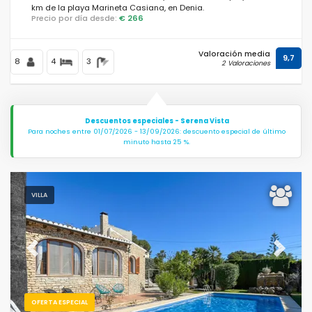
km de la playa Marineta Casiana, en Denia.
Precio por día desde:
€ 266
Valoración media
9,7
8
4
3
2 Valoraciones
Descuentos especiales - Serena Vista
Para noches entre 01/07/2026 - 13/09/2026: descuento especial de último
minuto hasta 25 %.
VILLA
Previous
Next
OFERTA ESPECIAL