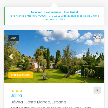
Descuentos especiales - Ines Isabel
Para noches entre 01/07/2026 - 13/09/2026: descuento especial de último
minuto hasta 25 %.
VILLA
Previous
Next
OFERTA ESPECIAL
Jalna
Jávea, Costa Blanca, España
Amplia y clásica villa con piscina privada en Jávea, Costa