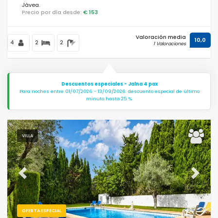
Jávea.
Precio por día desde:
€ 153
Distancias
Valoración media
10,0
4
2
2
1 Valoraciones
Confort
Descuentos especiales - Jalna 4 pax
Para noches entre 01/07/2026 - 13/09/2026: descuento especial de último
minuto hasta 25 %.
Servicios
VILLA
Vistas
Previous
Next
Otros
OFERTA ESPECIAL