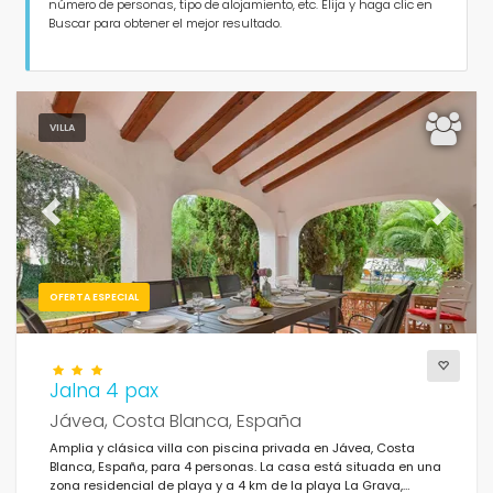
Personas
número de personas, tipo de alojamiento, etc. Elija y haga clic en
Buscar para obtener el mejor resultado.
Dormitorios
Cuartos de baño
VILLA
Previous
Next
Servicios populares
OFERTA ESPECIAL
Condiciones
Jalna 4 pax
Jávea, Costa Blanca, España
Amplia y clásica villa con piscina privada en Jávea, Costa
Blanca, España, para 4 personas. La casa está situada en una
Opciones
zona residencial de playa y a 4 km de la playa La Grava,