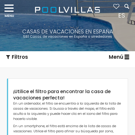
ES
CASAS DE VACACIONES EN ESPAÑA
581 Casas de vacaciones en España o alrededores
Filtros
Menú
¡Utilice el filtro para encontrar la casa de
vacaciones perfecta!
En un ordenador, el filtro se encuentra a la izquierda de la lista de
casas de vacaciones. Si busca a través del mapa, el filtro está
oculto a la izquierda y puede hacer clic en el icono del filtro para
Tipo de alojamiento
hacerlo visible.
En un smartphone, el filtro está encima de la lista de casas de
vacaciones. Utilice el filtro para afinar su búsqueda por zona,