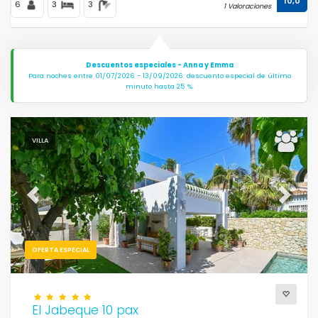
10,0
6
3
3
1 Valoraciones
Descuentos especiales - Anna y Emma
Para noches entre 01/07/2026 - 13/09/2026: descuento especial de último
minuto hasta 25 %.
VILLA
Previous
Next
OFERTA ESPECIAL
El Jabeque 10 pax