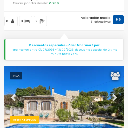
Precio por día desde:
€ 266
Valoración media
9,6
8
4
2
3 Valoraciones
Descuentos especiales - Casa Montana 8 pax
Para noches entre 01/07/2026 - 13/09/2026: descuento especial de último
minuto hasta 25 %.
VILLA
Previous
Next
OFERTA ESPECIAL