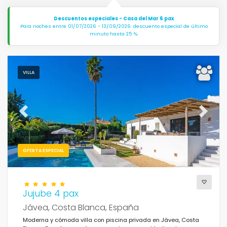
Descuentos especiales - Casa del Mar 6 pax
Para noches entre 01/07/2026 - 13/09/2026: descuento especial de último
minuto hasta 25 %.
VILLA
Previous
Next
OFERTA ESPECIAL
Jujube 4 pax
Jávea, Costa Blanca, España
Moderna y cómoda villa con piscina privada en Jávea, Costa