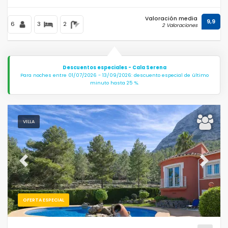
Valoración media
9,9
6
3
2
2 Valoraciones
Descuentos especiales - Cala Serena
Para noches entre 01/07/2026 - 13/09/2026: descuento especial de último
minuto hasta 25 %.
VILLA
Previous
Next
OFERTA ESPECIAL