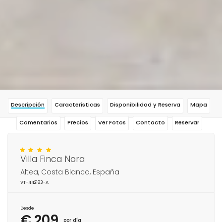
Descripción
Características
Disponibilidad y Reserva
Mapa
Comentarios
Precios
Ver Fotos
Contacto
Reservar
Villa Finca Nora
Altea, Costa Blanca, España
VT-442183-A
Desde
€ 209
por día