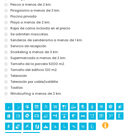
villa)
Pesca a menos de 2 km.
tenis, golf (Don Cayo Golf), escalada, piragüismo, kayaking, pesca,
Piragüismo a menos de 3 km.
buceo, esnórquel y windsurf (a menos de 5 kilómetros de la villa)
Piscina privada
paseo a caballo (a menos de 10 kilómetros de la villa)
Playa a menos de 2 km.
Ropa de cama incluida en el precio
Se admiten mascotas.
Senderos de senderismo a menos de 1 km.
Servicio de recepción
Snorkeling a menos de 3 km.
Supermercado a menos de 2 km.
Tamaño de la parcela 5000 m2.
Tamaño del edificio 120 m2.
Televisión
Televisión por cable/satélite
Toallas
Windsurfing a menos de 2 km.