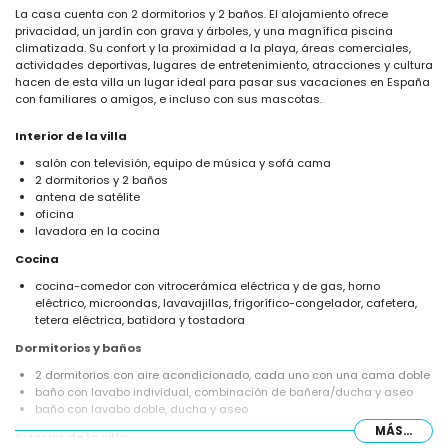
La casa cuenta con 2 dormitorios y 2 baños. El alojamiento ofrece
privacidad, un jardín con grava y árboles, y una magnífica piscina
climatizada. Su confort y la proximidad a la playa, áreas comerciales,
actividades deportivas, lugares de entretenimiento, atracciones y cultura
hacen de esta villa un lugar ideal para pasar sus vacaciones en España
con familiares o amigos, e incluso con sus mascotas.
Interior de la villa
salón con televisión, equipo de música y sofá cama
2 dormitorios y 2 baños
antena de satélite
oficina
lavadora en la cocina
Cocina
cocina-comedor con vitrocerámica eléctrica y de gas, horno
eléctrico, microondas, lavavajillas, frigorífico-congelador, cafetera,
tetera eléctrica, batidora y tostadora
Dormitorios y baños
2 dormitorios con aire acondicionado, cada uno con una cama doble
baño con lavabo individual, combinación de bañera/ducha y aseo
baño con lavabo doble, ducha y aseo
MÁS...
Exterior de la villa