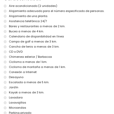
aspiradora y plancha con tabla de planchar
ropa de cama y toallas
Aire acondicionado (2 unidades)
servicio de recepción y servicio de emergencia 24 horas
Alojamiento adecuado para el número especificado de personas.
Alojamiento de una planta.
Instalaciones y servicios con cargo adicional
Asistencia telefónica 24/7
desayuno
Bares y restaurantes a menos de 2 km.
aire acondicionado
Buceo a menos de 4 km.
calefacción de la piscina
Calendario de disponibilidad en línea
Entretenimiento y actividades de ocio para sus vacaciones en
Campo de golf a menos de 3 km.
Altea, Costa Blanca
Cancha de tenis a menos de 3 km.
cine, bar y paseo marítimo (a menos de 5 kilómetros de la casa)
CD o DVD
parque de atracciones (Terra Mítica, Mundomar), parque temático
Chimenea exterior / Barbacoa
(Terra Mítica), zoológico (Terra Natura), parque de vida salvaje (Terra
Ciclismo a menos de 1 km.
Natura), parque acuático (Aqualandia y Mundomar) (a menos de 10
Ciclismo de montaña a menos de 1 km.
kilómetros de la casa)
Conexión a Internet
Atracciones y cultura en Altea, Costa Blanca
Desayuno
iglesia (Iglesia la Plaza Altea) y edificio arquitectónico (a menos de 5
Escalada a menos de 5 km.
kilómetros del alojamiento)
Jardín
museo (Museo de Chocolate) (a menos de 10 kilómetros del
Kayak a menos de 3 km.
alojamiento)
Lavadora
castillo (Guadalest) (a menos de 25 kilómetros del alojamiento)
Lavavajillas
Deportes
Microondas
Parking privado
senderismo, mountain bike y ciclismo (a menos de 1000 metros de la