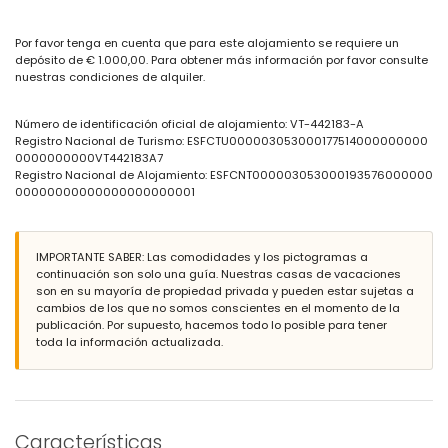
gran parcela cerrada
piscina privada climatizada de 12m x 6m
Por favor tenga en cuenta que para este alojamiento se requiere un
jardín con grava, árboles y mobiliario de jardín con tumbonas
depósito de € 1.000,00. Para obtener más información por favor consulte
2 terrazas, una de las cuales está cubierta
nuestras condiciones de alquiler.
barbacoa
área de estar al aire libre y área de comedor al aire libre
plaza de aparcamiento privada cubierta
Número de identificación oficial de alojamiento: VT-442183-A
Registro Nacional de Turismo: ESFCTU000003053000177514000000000
Más información
0000000000VT442183A7
pueblo más cercano: Altea (a menos de 2 kilómetros de la villa)
Registro Nacional de Alojamiento: ESFCNT000003053000193576000000
orilla de río más cercana a menos de 2 kilómetros de la villa
00000000000000000000001
playa más cercana: 1.5 km (a menos de 2 kilómetros de la villa)
puerto más cercano: Club Náutico Altea (a menos de 3 kilómetros de
la villa)
IMPORTANTE SABER: Las comodidades y los pictogramas a
parque más cercano a menos de 2 kilómetros de la villa
continuación son solo una guía. Nuestras casas de vacaciones
aeropuerto más cercano: Alicante (a menos de 100 kilómetros de la
son en su mayoría de propiedad privada y pueden estar sujetas a
villa)
cambios de los que no somos conscientes en el momento de la
segundo aeropuerto más cercano: Valencia (> 100 kilómetros)
publicación. Por supuesto, hacemos todo lo posible para tener
transporte público cercano: autobús a menos de 2 kilómetros y tren a
toda la información actualizada.
menos de 1000 metros
se permiten mascotas
Instalaciones y servicios incluidos en el precio de alquiler de la
villa
internet (WiFi)
Características