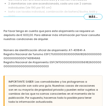
2 dormitorios con aire acondicionado, cada uno con 2 camas
individuales (de 190 por 90 cm)
baño con lavabo individual, combinación de bañera/ducha, bidé y
aseo
MÁS...
baño con lavabo individual, ducha y aseo
Exterior de la villa
Por favor tenga en cuenta que para este alojamiento se requiere un
terreno cerrado
depósito de € 600,00. Para obtener más información por favor consulte
piscina privada de 8m x 4m y 1.8m de profundidad
nuestras condiciones de alquiler.
jardín con gravilla y muebles de jardín con tumbonas
2 terrazas, de las cuales 1 está cubierta
barbacoa
Número de identificación oficial de alojamiento: AT-431841-A
ducha exterior
Registro Nacional de Turismo: ESFCTU00000303000056182600000000
zona de estar exterior y zona de comedor exterior
00000000000VT431841A6
plaza de aparcamiento privada
Registro Nacional de Alojamiento: ESFCNT00000303000056182600000
000000000000000000000003
Más información
pueblo más cercano a menos de 5 kilómetros de la villa
playa más cercana a menos de 10 kilómetros de la villa
IMPORTANTE SABER: Las comodidades y los pictogramas a
aeropuerto más cercano: Alicante (a menos de 100 kilómetros de la
continuación son solo una guía. Nuestras casas de vacaciones
villa)
son en su mayoría de propiedad privada y pueden estar sujetas a
transporte público cercano: autobús a menos de 5 kilómetros y tren a
cambios de los que no somos conscientes en el momento de la
menos de 10 kilómetros
publicación. Por supuesto, hacemos todo lo posible para tener
no se permiten mascotas
toda la información actualizada.
Servicios y comodidades incluidos en el precio de alquiler de la