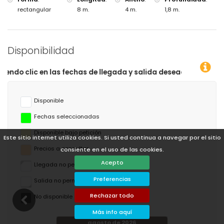
rectangular
8 m.
4 m.
1,8 m.
Disponibilidad
as de llegada y salida deseadas!
Disponible
Fechas seleccionadas
Disponible bajo petición
Este sitio internet utiliza cookies. Si usted continua a navegar por el sitio
Precios a consultar
consiente en el uso de las cookies.
Acepto
Llegada no permitida
Preferencias
Salida no permitida
Rechazar todo
No disponible
Más info aquí
agosto de 2026