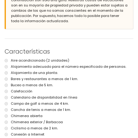
aeropuerto más cercano: Alicante (a menos de 100 kilómetros de la
son en su mayoría de propiedad privada y pueden estar sujetas a
villa)
cambios de los que no somos conscientes en el momento de la
segundo aeropuerto más cercano: Valencia (> 100 kilómetros)
publicación. Por supuesto, hacemos todo lo posible para tener
mascotas permitidas
toda la información actualizada.
El alojamiento es muy adecuado para familias con niños
Servicios e instalaciones incluidos en el precio del alquiler de la
villa
internet (WiFi)
aspiradora, plancha y tabla de planchar
Características
ropa de cama y toallas
Aire acondicionado (2 unidades)
Servicios e instalaciones con cargo adicional
Alojamiento adecuado para el número especificado de personas.
calefacción central y aire acondicionado
Alojamiento de una planta.
Bares y restaurantes a menos de 1 km.
Entretenimiento y actividades de ocio para sus vacaciones en
Benissa, Costa Blanca
Buceo a menos de 5 km.
Calefacción
discoteca, bar y paseo marítimo (Paseo Ecológico) (a menos de 5
Calendario de disponibilidad en línea
kilómetros de la casa)
Campo de golf a menos de 4 km.
parque de atracciones (Fun Park (Calpe / Moraira)) (a menos de 10
kilómetros de la casa)
Cancha de tenis a menos de 1 km.
parque temático (Terra Mitica), zoológico (Terra Natura) y parque
Chimenea abierta
acuático (Aqualandia) (a menos de 10 kilómetros de la casa)
Chimenea exterior / Barbacoa
Lugares de interés y cultura en Benissa, Costa Blanca
Ciclismo a menos de 2 km.
Conexión a Internet
castillo (Moraira) (a menos de 5 kilómetros del alojamiento)