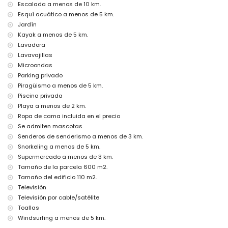
Escalada a menos de 10 km.
monumento (Catedral Benissa) (a menos de 10 kilómetros del
Esquí acuático a menos de 5 km.
alojamiento)
Jardín
Deportes
Kayak a menos de 5 km.
tenis (a menos de 1000 metros de la villa)
Lavadora
golf (San Jaime), senderismo, ciclismo, piragüismo, kayak, buceo,
Lavavajillas
esnórquel, windsurf y esquí acuático (a menos de 5 kilómetros de la
Microondas
villa)
Parking privado
montar a caballo y escalada (a menos de 10 kilómetros de la villa)
Piragüismo a menos de 5 km.
Piscina privada
Playa a menos de 2 km.
Ropa de cama incluida en el precio
Se admiten mascotas.
Senderos de senderismo a menos de 3 km.
Snorkeling a menos de 5 km.
Supermercado a menos de 3 km.
Tamaño de la parcela 600 m2.
Tamaño del edificio 110 m2.
Televisión
Televisión por cable/satélite
Toallas
Windsurfing a menos de 5 km.