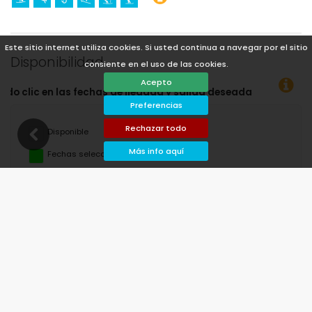
Este sitio internet utiliza cookies. Si usted continua a navegar por el sitio
Disponibilidad
consiente en el uso de las cookies.
Acepto
 y salida deseadas!
Preferencias
Rechazar todo
Disponible
Más info aquí
Fechas seleccionadas
Disponible bajo petición
Precios a consultar
Llegada no permitida
Salida no permitida
No disponible
agosto de 2026