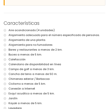
no se permiten mascotas
el alojamiento es muy adecuado para familias con niños
Instalaciones y servicios incluidos en el precio de alquiler de la
villa
Características
internet (WiFi)
aspiradora y plancha con tabla de planchar
Aire acondicionado (4 unidades)
ropa de cama y toallas
Alojamiento adecuado para el número especificado de personas.
pista de tenis
Alojamiento de una planta.
Instalaciones y servicios con cargo adicional
Alojamiento para no fumadores
Bares y restaurantes a menos de 2 km.
calefacción central y aire acondicionado
Buceo a menos de 5 km.
Entretenimiento y actividades de ocio para sus vacaciones en
Calefacción
Benissa, Costa Blanca
Calendario de disponibilidad en línea
teatro y discoteca (dentro de 5 kilómetros de la casa)
Campo de golf a menos de 3 km.
parque temático (Terra Mítica) (dentro de 10 kilómetros de la casa)
Cancha de tenis a menos de 50 m.
Chimenea exterior / Barbacoa
Deportes
Ciclismo a menos de 5 km.
tenis (dentro de 1000 metros de la villa)
Conexión a Internet
golf (San Jaime), ciclismo, piragüismo, kayak, buceo, esnórquel, surf,
Esquí acuático a menos de 5 km.
windsurf y esquí acuático (dentro de 5 kilómetros de la villa)
Jardín
paseo a caballo y senderismo (dentro de 10 kilómetros de la villa)
Kayak a menos de 5 km.
Lavadora