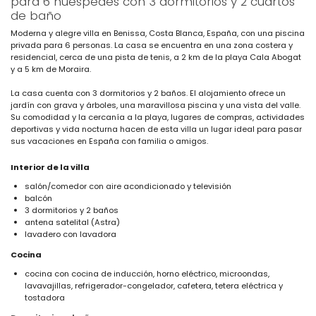
para 6 huéspedes con 3 dormitorios y 2 cuartos
de baño
Moderna y alegre villa en Benissa, Costa Blanca, España, con una piscina
privada para 6 personas. La casa se encuentra en una zona costera y
residencial, cerca de una pista de tenis, a 2 km de la playa Cala Abogat
y a 5 km de Moraira.
La casa cuenta con 3 dormitorios y 2 baños. El alojamiento ofrece un
jardín con grava y árboles, una maravillosa piscina y una vista del valle.
Su comodidad y la cercanía a la playa, lugares de compras, actividades
deportivas y vida nocturna hacen de esta villa un lugar ideal para pasar
sus vacaciones en España con familia o amigos.
Interior de la villa
salón/comedor con aire acondicionado y televisión
balcón
3 dormitorios y 2 baños
antena satelital (Astra)
lavadero con lavadora
Cocina
cocina con cocina de inducción, horno eléctrico, microondas,
lavavajillas, refrigerador-congelador, cafetera, tetera eléctrica y
tostadora