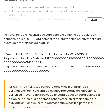
Dormitorios y baños
dormitorio con aire acondicionado y cama doble
2 dormitorios con aire acondicionado, cada uno con 2 camas
individuales
2 baños, cada uno con lavabo doble y ducha
MÁS...
Exterior de la villa
amplio y cerrado terreno
Por favor tenga en cuenta que para este alojamiento se requiere un
piscina privada de 10m x 4m
depósito de € 400,00. Para obtener más información por favor consulte
jardín con grava, árboles y mobiliario de jardín con tumbonas
nuestras condiciones de alquiler.
3 terrazas, de las cuales 1 está cubierta
barbacoa
ducha exterior
Número de identificación oficial de alojamiento: VT-436118-A
zona de estar exterior y zona de comedor exterior
Registro Nacional de Turismo: ESFCTU00000302900008601900000000
plaza de aparcamiento cubierta privada
00000000000VT436118A4
Registro Nacional de Alojamiento: ESFCNT00000302900008601900000
Más información
000000000000000000000007
pueblo más cercano: Moraira (dentro de 5 kilómetros de la villa)
orilla o costa más cercana: Mar Mediterráneo (dentro de 2 kilómetros
de la villa)
IMPORTANTE SABER: Las comodidades y los pictogramas a
playa más cercana: Cala Abogat (dentro de 2 kilómetros de la villa)
continuación son solo una guía. Nuestras casas de vacaciones
puerto más cercano: Portet Moraira (dentro de 5 kilómetros de la villa)
son en su mayoría de propiedad privada y pueden estar sujetas a
aeropuerto más cercano: Alicante (dentro de 100 kilómetros de la
cambios de los que no somos conscientes en el momento de la
villa)
publicación. Por supuesto, hacemos todo lo posible para tener
segundo aeropuerto más cercano: Valencia (más de 100 kilómetros)
toda la información actualizada.
no se permite fumar