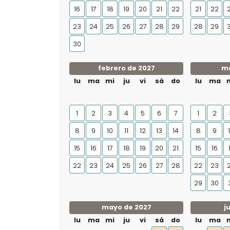
16
17
18
19
20
21
22
21
22
23
24
25
26
27
28
29
28
29
30
febrero de 2027
ma
lu
ma
mi
ju
vi
sá
do
lu
ma
1
2
3
4
5
6
7
1
2
8
9
10
11
12
13
14
8
9
15
16
17
18
19
20
21
15
16
22
23
24
25
26
27
28
22
23
29
30
mayo de 2027
j
lu
ma
mi
ju
vi
sá
do
lu
ma