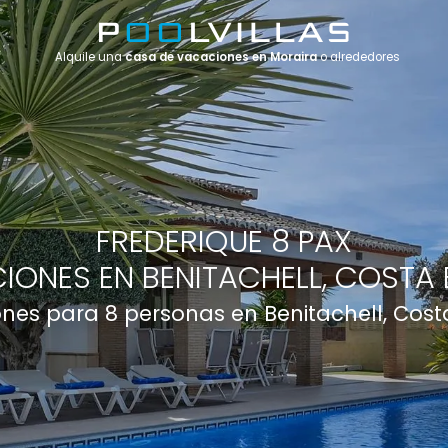
Alquile una
casa de vacaciones en Moraira
o alrededores
FREDERIQUE 8 PAX
IONES EN BENITACHELL, COSTA 
nes para 8 personas en Benitachell, Cost