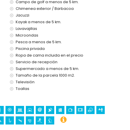
de 10 kilómetros de la casa)
Campo de golf a menos de 5 km.
100 kilómetros de la casa)
Chimenea exterior / Barbacoa
100 kilómetros)
Jacuzzi
Kayak a menos de 5 km.
Lavavajillas
con niños
Microondas
o del alquiler de esta casa de vacaciones
Pesca a menos de 5 km.
Piscina privada
Ropa de cama incluida en el precio
Servicio de recepción
a 24 horas
Supermercado a menos de 5 km.
Tamaño de la parcela 1000 m2.
Televisión
Toallas
demanda)
s vacaciones en Benitachell, Costa Blanca
a casa)
osta Blanca