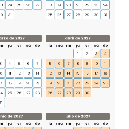
23
24
25
26
27
18
19
20
21
22
23
24
30
31
25
26
27
28
29
30
31
rzo de 2027
abril de 2027
mi
ju
vi
sá
do
lu
ma
mi
ju
vi
sá
do
1
2
3
4
3
4
5
6
7
5
6
7
8
9
10
11
10
11
12
13
14
12
13
14
15
16
17
18
17
18
19
20
21
19
20
21
22
23
24
25
24
25
26
27
28
26
27
28
29
30
31
unio de 2027
julio de 2027
mi
ju
vi
sá
do
lu
ma
mi
ju
vi
sá
do