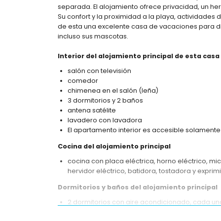
separada. El alojamiento ofrece privacidad, un he
Su confort y la proximidad a la playa, actividades d
de esta una excelente casa de vacaciones para di
incluso sus mascotas.
Interior del alojamiento principal de esta cas
salón con televisión
comedor
chimenea en el salón (leña)
3 dormitorios y 2 baños
antena satélite
lavadero con lavadora
El apartamento interior es accesible solamente 
Cocina del alojamiento principal
cocina con placa eléctrica, horno eléctrico, mic
hervidor eléctrico, batidora, tostadora y exprim
Dormitorios y baños del alojamiento principal
2 dormitorios con aire acondicionado, cada u
dormitorio con 2 camas individuales