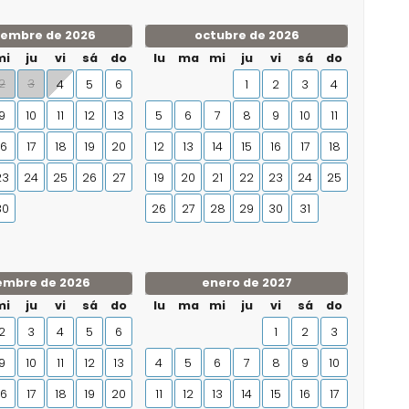
iembre de 2026
octubre de 2026
mi
ju
vi
sá
do
lu
ma
mi
ju
vi
sá
do
2
3
4
5
6
1
2
3
4
9
10
11
12
13
5
6
7
8
9
10
11
16
17
18
19
20
12
13
14
15
16
17
18
23
24
25
26
27
19
20
21
22
23
24
25
30
26
27
28
29
30
31
embre de 2026
enero de 2027
mi
ju
vi
sá
do
lu
ma
mi
ju
vi
sá
do
2
3
4
5
6
1
2
3
9
10
11
12
13
4
5
6
7
8
9
10
16
17
18
19
20
11
12
13
14
15
16
17