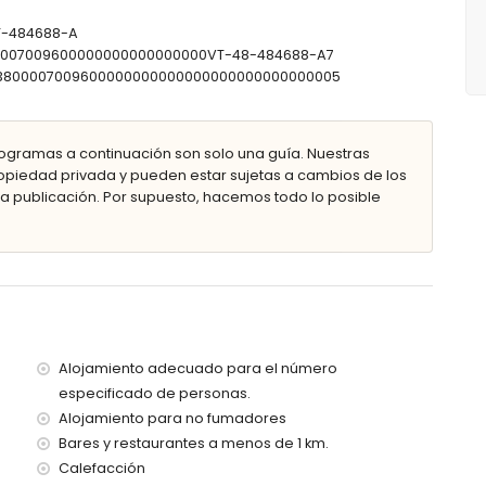
binada, ducha, bidé y aseo
VT-484688-A
800007009600000000000000000VT-48-484688-A7
0303800007009600000000000000000000000000005
le
ogramas a continuación son solo una guía. Nuestras
piedad privada y pueden estar sujetas a cambios de los
 publicación. Por supuesto, hacemos todo lo posible
ad
io de jardín con tumbonas
ior
Alojamiento adecuado para el número
especificado de personas.
metros de la casa)
Alojamiento para no fumadores
enos de 5 kilómetros de la casa)
Bares y restaurantes a menos de 1 km.
e 5 kilómetros de la casa)
s de 10 kilómetros de la casa)
Calefacción