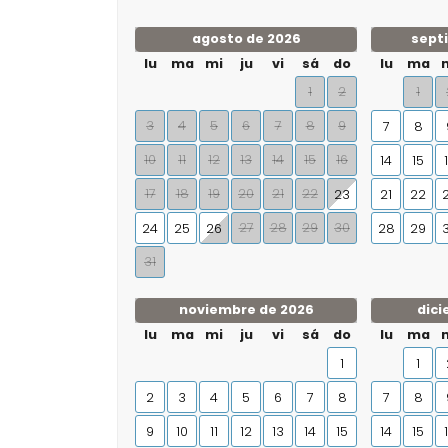
agosto de 2026
sept
lu
ma
mi
ju
vi
sá
do
lu
ma
1
2
1
3
4
5
6
7
8
9
7
8
10
11
12
13
14
15
16
14
15
17
18
19
20
21
22
23
21
22
27
28
29
30
24
25
26
28
29
31
noviembre de 2026
dici
lu
ma
mi
ju
vi
sá
do
lu
ma
1
1
2
3
4
5
6
7
8
7
8
9
10
11
12
13
14
15
14
15