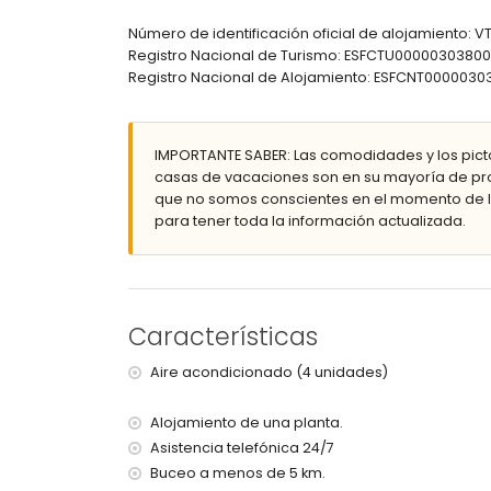
baño con lavabo individual, bañera/ducha com
baño con doble lavabo, bañera, ducha y aseo
Número de identificación oficial de alojamiento: 
Registro Nacional de Turismo: ESFCTU00000303
Interior del apartamento interior
Registro Nacional de Alojamiento: ESFCNT0000
dormitorio con aire acondicionado y cama dob
baño con lavabo individual, ducha y aseo
Exterior de esta casa de vacaciones
IMPORTANTE SABER: Las comodidades y los pict
casas de vacaciones son en su mayoría de pro
parcela vallada
que no somos conscientes en el momento de la
piscina privada de 10m x 5m y 2m de profundid
para tener toda la información actualizada.
hermoso jardín con césped, árboles y mobiliar
3 terrazas cubiertas
barbacoa
ducha exterior
zona de estar exterior y zona de comedor exter
Características
2 plazas de aparcamiento privadas
Más información
Aire acondicionado (4 unidades)
pueblo más cercano: Xàbia (a menos de 5 kiló
Alojamiento de una planta.
orilla o ribera más cercana: Mediterráneo (a m
Asistencia telefónica 24/7
playa más cercana: El Moraig, Xàbia (a menos d
puerto más cercano: Puerto de Moraira (a meno
Buceo a menos de 5 km.