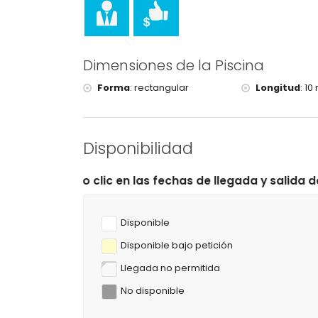
iglesia (Parroquia de Santa María Magdalena, Ben
Moraira), monumento (Torre de Vigía del Cap d'O
kilómetros del alojamiento)
museo (Ecomuseo Cemroqt L'almassera) (a meno
Dimensiones de la Piscina
Deportes
Forma
:
rectangular
Longitud
:
10 
golf (Club de Golf Xàbia), piragüismo, kayak, p
kilómetros de la casa)
tenis y equitación (a menos de 10 kilómetros de
Disponibilidad
c en las fechas de llegada y salida deseadas!
Disponible
Disponible bajo petición
Llegada no permitida
No disponible