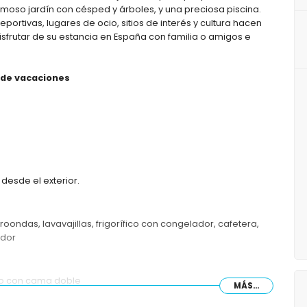
rmoso jardín con césped y árboles, y una preciosa piscina.
eportivas, lugares de ocio, sitios de interés y cultura hacen
sfrutar de su estancia en España con familia o amigos e
a de vacaciones
desde el exterior.
roondas, lavavajillas, frigorífico con congelador, cafetera,
idor
no con cama doble
MÁS...