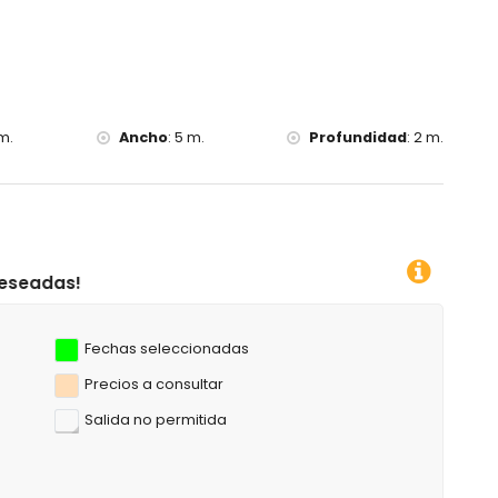
itachell), castillo (Castell de Moraira), ruina (Castell de
r) y lugar histórico (Centro histórico) (a menos de 5
s de 10 kilómetros del alojamiento)
m.
Ancho
:
5 m.
Profundidad
:
2 m.
esca, buceo, esnórquel, surf y windsurf (a menos de 5
 la casa)
Fechas seleccionadas
Precios a consultar
Salida no permitida