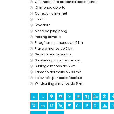
parque más cercano: Cumbre del Sol (a menos 
Calendario de disponibilidad en línea
aeropuerto más cercano: Alicante (a menos de 
Chimenea abierta
segundo aeropuerto más cercano: Valencia (> 
Conexión a Internet
se prohíbe fumar
Jardín
se admiten mascotas
Lavadora
El alojamiento es muy adecuado para familias 
Mesa de ping pong
Instalaciones y servicios incluidos en el preci
Parking privado
internet (WiFi)
Piragüismo a menos de 5 km.
plancha y tabla de planchar
Playa a menos de 5 km.
ropa de cama y toallas
Se admiten mascotas.
servicio de recepción y servicio de emergenci
Snorkeling a menos de 5 km.
ping-pong
Surfing a menos de 5 km.
calefacción central y aire acondicionado
Tamaño del edificio 200 m2.
Instalaciones y servicios con coste adicional
Televisión por cable/satélite
jacuzzi al aire libre
Windsurfing a menos de 5 km.
cama extra y camas/cunas para niños (bajo 
Entretenimiento y actividades de ocio para su
paseo (El Portet) (a menos de 5 kilómetros de l
Lugares de interés y cultura en Benitachell, C