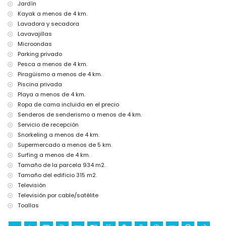
calefacción central
Jardín
Kayak a menos de 4 km.
Instalaciones y servicios con coste adicional
Lavadora y secadora
jacuzzi exterior
Lavavajillas
cama extra y cuna/cama para niños (bajo demanda)
Microondas
Entretenimiento y actividades de ocio para sus vacaciones en
Parking privado
Benitachell, Costa Blanca
Pesca a menos de 4 km.
bar (a menos de 5 kilómetros de la casa)
Piragüismo a menos de 4 km.
Piscina privada
Lugares de interés y cultura en Benitachell, Costa Blanca
Playa a menos de 4 km.
edificio arquitectónico (Pueblo Histórico, Benitachell), lugar histórico
Ropa de cama incluida en el precio
(Pueblo Histórico y Benitachell) (a menos de 5 kilómetros del
Senderos de senderismo a menos de 4 km.
alojamiento)
Servicio de recepción
museo (Pueblo Histórico, Jávea), iglesia (Parroquia de Santa Mª
Snorkeling a menos de 4 km.
Magdalena, Benitachell), castillo (Castillo de Teulada-Moraira), ruina
(Torre del Cabo de Oro) y monumento (Castillo de Teulada-Moraira)
Supermercado a menos de 5 km.
(a menos de 10 kilómetros del alojamiento)
Surfing a menos de 4 km.
Tamaño de la parcela 934 m2.
Deportes
Tamaño del edificio 315 m2.
tenis, equitación, senderismo, ciclismo de montaña, ciclismo,
Televisión
piragüismo, kayak, pesca, buceo, esnórquel y surf (a menos de 5
Televisión por cable/satélite
kilómetros de la villa)
Toallas
golf (Club de Golf Jávea) (a menos de 10 kilómetros de la villa)
escalada (a menos de 25 kilómetros de la villa)
windsurf (a menos de 50 kilómetros de la villa)