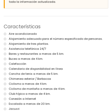
toda la información actualizada.
aparcamiento privado
Más información
pueblo más cercano: Poble Nou de Benitachell (a menos de 4
kilómetros de la villa)
Características
orilla o ribera más cercana: Mediterráneo (a menos de 4 kilómetros
de la villa)
Aire acondicionado
playa más cercana: Cala Moraig (a menos de 4 kilómetros de la
Alojamiento adecuado para el número especificado de personas.
villa)
puerto más cercano: El Portet, Moraira (a menos de 10 kilómetros de la
Alojamiento de tres plantas.
villa)
Asistencia telefónica 24/7
parque más cercano: Circle Park, Moraira (a menos de 10 kilómetros
Bares y restaurantes a menos de 5 km.
de la villa)
Buceo a menos de 4 km.
aeropuerto más cercano: Alicante (a menos de 100 kilómetros de la
Calefacción
villa)
Calendario de disponibilidad en línea
segundo aeropuerto más cercano: Valencia (> 100 kilómetros)
no se permiten mascotas
Cancha de tenis a menos de 5 km.
El alojamiento es muy adecuado para familias con niños
Chimenea exterior / Barbacoa
Ciclismo a menos de 4 km.
Instalaciones y servicios incluidos en el precio del alquiler de la
villa
Ciclismo de montaña a menos de 4 km.
Club hípico a menos de 4 km.
internet (WiFi)
Conexión a Internet
plancha y tabla de planchar
Escalada a menos de 20 km.
ropa de cama y toallas
servicio de recepción y servicio de emergencia 24 horas
Jacuzzi