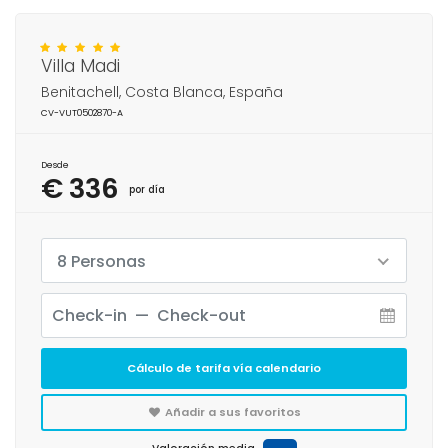
Villa Madi
Benitachell, Costa Blanca, España
CV-VUT0502870-A
Desde
€ 336
por día
8 Personas
Cálculo de tarifa vía calendario
Añadir a sus favoritos