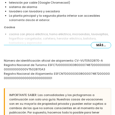
televisión por cable (Google Chromecast)
sistema de alarma
lavadero con lavadora y secadora
La planta principal y la segunda planta inferior son accesibles
solamente desde el exterior.
Cocina
cocina con placa eléctrica, horno eléctrico, microondas, lavavajillas,
frigorífico-congelador, cafetera, hervidor eléctrico, batidora,
tostadora y exprimidor
MÁS...
Dormitorios y baños
dormitorio con aire acondicionado, cama tamaño queen (de 200 por
Número de identificación oficial de alojamiento: CV-VUT0502870-A
150 cm) y baño en suite
Registro Nacional de Turismo: ESFCTU00000303800007487200000000
3 dormitorios con aire acondicionado, cada uno con cama tamaño
00000000000VT502870A3
queen (de 200 por 150 cm)
Registro Nacional de Alojamiento: ESFCNT00000303800007487200000
baño en suite con doble lavabo, ducha y WC
000000000000000000000001
2 baños cada uno con lavabo simple, ducha y WC
Exterior de la villa
piscina privada de 10 m x 4 m y 2 m de profundidad
IMPORTANTE SABER: Las comodidades y los pictogramas a
jardín con grava
continuación son solo una guía. Nuestras casas de vacaciones
2 terrazas
son en su mayoría de propiedad privada y pueden estar sujetas a
barbacoa
cambios de los que no somos conscientes en el momento de la
ducha exterior
publicación. Por supuesto, hacemos todo lo posible para tener
espacio de aparcamiento cubierto privado y espacio de