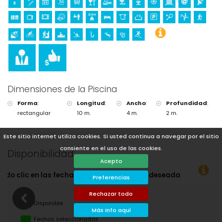
Dimensiones de la Piscina
Forma
:
Longitud
:
Ancho
:
Profundidad
:
rectangular
10 m.
4 m.
2 m.
Este sitio internet utiliza cookies. Si usted continua a navegar por el sitio
consiente en el uso de las cookies.
Disponibilidad
Acepto
ida deseadas!
Preferencias
Rechazar todo
Disponible
Más info aquí
Fechas seleccionadas