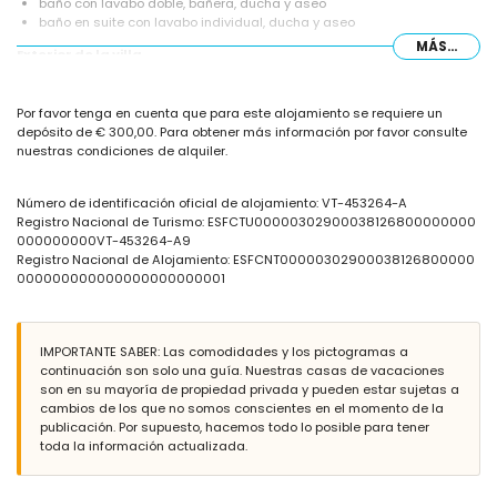
baño con lavabo doble, bañera, ducha y aseo
baño en suite con lavabo individual, ducha y aseo
MÁS...
Exterior de la villa
terreno cerrado
piscina comunitaria de 16m x 8m
Por favor tenga en cuenta que para este alojamiento se requiere un
barbacoa
depósito de € 300,00. Para obtener más información por favor consulte
ducha exterior
nuestras condiciones de alquiler.
área de comedor al aire libre
plaza de aparcamiento cubierta comunitaria
Número de identificación oficial de alojamiento: VT-453264-A
Más información
Registro Nacional de Turismo: ESFCTU00000302900038126800000000
playa más cercana: Levante o La Fossa (a menos de 1000 metros de
000000000VT-453264-A9
la villa)
Registro Nacional de Alojamiento: ESFCNT00000302900038126800000
puerto más cercano: Puerto de Calpe (a menos de 2 kilómetros de la
000000000000000000000001
villa)
aeropuerto más cercano: El Altet (Alicante) (a menos de 100
kilómetros de la villa)
IMPORTANTE SABER: Las comodidades y los pictogramas a
segundo aeropuerto más cercano: Manises (Valencia) (> 100
continuación son solo una guía. Nuestras casas de vacaciones
kilómetros)
son en su mayoría de propiedad privada y pueden estar sujetas a
no se permite fumar
cambios de los que no somos conscientes en el momento de la
no se admiten mascotas
publicación. Por supuesto, hacemos todo lo posible para tener
El alojamiento es muy adecuado para familias con niños
toda la información actualizada.
Instalaciones y servicios incluidos en el precio de alquiler de la
villa