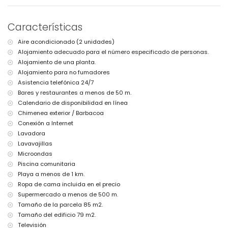
internet (WiFi)
plancha y tabla de planchar
ropa de cama y toallas
Características
servicio de emergencia 24 horas
Aire acondicionado (2 unidades)
Instalaciones y servicios con cargo adicional
Alojamiento adecuado para el número especificado de personas.
aire acondicionado
Alojamiento de una planta.
cama/cuna para niños (bajo demanda)
Alojamiento para no fumadores
Asistencia telefónica 24/7
Bares y restaurantes a menos de 50 m.
Calendario de disponibilidad en línea
Chimenea exterior / Barbacoa
Conexión a Internet
Lavadora
Lavavajillas
Microondas
Piscina comunitaria
Playa a menos de 1 km.
Ropa de cama incluida en el precio
Supermercado a menos de 500 m.
Tamaño de la parcela 85 m2.
Tamaño del edificio 79 m2.
Televisión