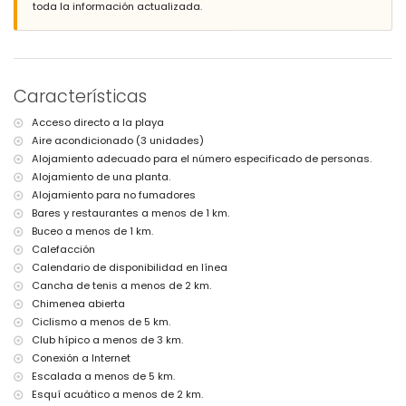
villa)
toda la información actualizada.
acceso directo a la playa (Puerto Blanco)
puerto más cercano: Puerto Blanco (a menos de 200 metros de la
villa)
parque más cercano: Peñón de Ifach (a menos de 5 kilómetros de la
villa)
Características
aeropuerto más cercano: Valencia (a menos de 100 kilómetros de la
villa)
Acceso directo a la playa
segundo aeropuerto más cercano: Alicante (> 100 kilómetros)
Aire acondicionado (3 unidades)
no se permite fumar
se permiten mascotas
Alojamiento adecuado para el número especificado de personas.
El alojamiento es muy adecuado para familias con niños
Alojamiento de una planta.
Alojamiento para no fumadores
Instalaciones y servicios incluidos en el precio del alquiler de la
Bares y restaurantes a menos de 1 km.
villa
Buceo a menos de 1 km.
internet (WiFi)
Calefacción
aspiradora y plancha con tabla de planchar
Calendario de disponibilidad en línea
ropa de cama y toallas
servicio de recepción y servicio de vigilancia 24 horas
Cancha de tenis a menos de 2 km.
calefacción de aire y con aire acondicionado
Chimenea abierta
Ciclismo a menos de 5 km.
Instalaciones y servicios con suplemento
Club hípico a menos de 3 km.
cama extra y cuna/cama para niños (a petición)
Conexión a Internet
Entretenimiento y actividades de ocio para sus vacaciones en
Escalada a menos de 5 km.
Calpe, Costa Blanca
Esquí acuático a menos de 2 km.