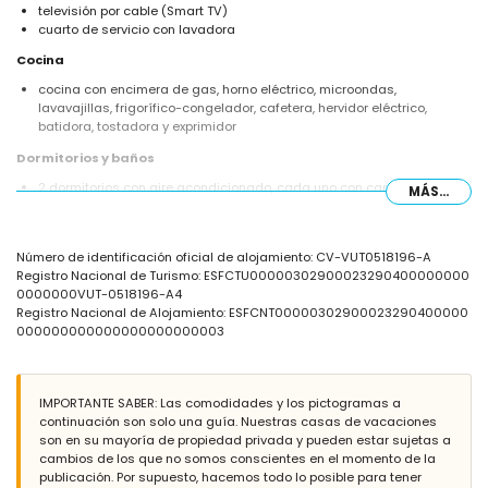
televisión por cable (Smart TV)
cuarto de servicio con lavadora
Cocina
cocina con encimera de gas, horno eléctrico, microondas,
lavavajillas, frigorífico-congelador, cafetera, hervidor eléctrico,
batidora, tostadora y exprimidor
Dormitorios y baños
2 dormitorios con aire acondicionado, cada uno con cama doble
MÁS...
dormitorio con aire acondicionado y 2 camas individuales
baño con doble lavabo y bañera
baño con lavabo individual, ducha y WC
Número de identificación oficial de alojamiento: CV-VUT0518196-A
Exterior de la villa
Registro Nacional de Turismo: ESFCTU00000302900023290400000000
0000000VUT-0518196-A4
parcela vallada
Registro Nacional de Alojamiento: ESFCNT00000302900023290400000
piscina privada en forma de riñón de 10m x 4m
000000000000000000000003
jardín con grava, árboles y mobiliario de jardín con tumbonas
terraza cubierta
zona de estar al aire libre y zona de comedor exterior
4 plazas de aparcamiento privadas
IMPORTANTE SABER: Las comodidades y los pictogramas a
continuación son solo una guía. Nuestras casas de vacaciones
Más información
son en su mayoría de propiedad privada y pueden estar sujetas a
pueblo más cercano: Calpe (a menos de 2 kilómetros de la villa)
cambios de los que no somos conscientes en el momento de la
río o costa más cercano: Mediterráneo (a menos de 200 metros de la
publicación. Por supuesto, hacemos todo lo posible para tener