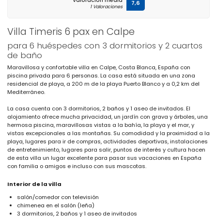
Valoración media
7,6
1 Valoraciones
Villa Timeris 6 pax en Calpe
para 6 huéspedes con 3 dormitorios y 2 cuartos
de baño
Maravillosa y confortable villa en Calpe, Costa Blanca, España con
piscina privada para 6 personas. La casa está situada en una zona
residencial de playa, a 200 m de la playa Puerto Blanco y a 0,2 km del
Mediterráneo.
La casa cuenta con 3 dormitorios, 2 baños y 1 aseo de invitados. El
alojamiento ofrece mucha privacidad, un jardín con grava y árboles, una
hermosa piscina, maravillosas vistas a la bahía, la playa y el mar, y
vistas excepcionales a las montañas. Su comodidad y la proximidad a la
playa, lugares para ir de compras, actividades deportivas, instalaciones
de entretenimiento, lugares para salir, puntos de interés y cultura hacen
de esta villa un lugar excelente para pasar sus vacaciones en España
con familia o amigos e incluso con sus mascotas.
Interior de la villa
salón/comedor con televisión
chimenea en el salón (leña)
3 dormitorios, 2 baños y 1 aseo de invitados