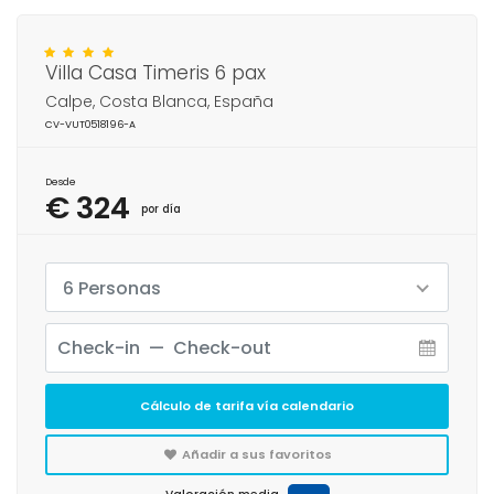
Villa Casa Timeris 6 pax
Calpe, Costa Blanca, España
CV-VUT0518196-A
Desde
€ 324
por día
6 Personas
Cálculo de tarifa vía calendario
Añadir a sus favoritos