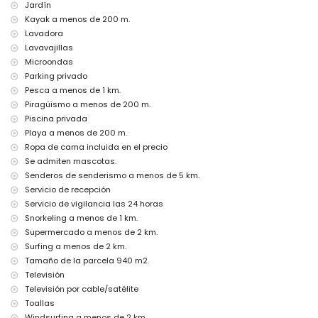
Jardín
bar, paseo marítimo (Cala El Racó y Príncipe de Asturias) (a menos
Kayak a menos de 200 m.
de 1000 metros de la casa)
cine y teatro (a menos de 5 kilómetros de la casa)
Lavadora
parque de atracciones (Aqualandia), parque temático (Terra Mítica),
Lavavajillas
zoológico (Terra Natura) y parque acuático (Aqualandia) (a menos
Microondas
de 10 kilómetros de la casa)
Parking privado
Lugares de interés y cultura en Calpe, Costa Blanca
Pesca a menos de 1 km.
Piragüismo a menos de 200 m.
palacio (Baños de la Reina) y ruinas (Baños de la Reina) (a menos de
Piscina privada
1000 metros del alojamiento)
museo, iglesia (Nuestra Señora de las Nieves), castillo (Castillo de
Playa a menos de 200 m.
Calpe), edificio arquitectónico (Iglesia antigua gótico-mudéjar) y
Ropa de cama incluida en el precio
lugar histórico (Baños de la Reina) (a menos de 5 kilómetros del
Se admiten mascotas.
alojamiento)
Senderos de senderismo a menos de 5 km.
Deportes
Servicio de recepción
Servicio de vigilancia las 24 horas
piragüismo, kayak, pesca, buceo y snorkel (a menos de 1000 metros
Snorkeling a menos de 1 km.
de la villa)
tenis, equitación, senderismo, ciclismo, escalada, surf, windsurf y
Supermercado a menos de 2 km.
esquí acuático (a menos de 5 kilómetros de la villa)
Surfing a menos de 2 km.
Tamaño de la parcela 940 m2.
Televisión
Televisión por cable/satélite
Toallas
Windsurfing a menos de 2 km.