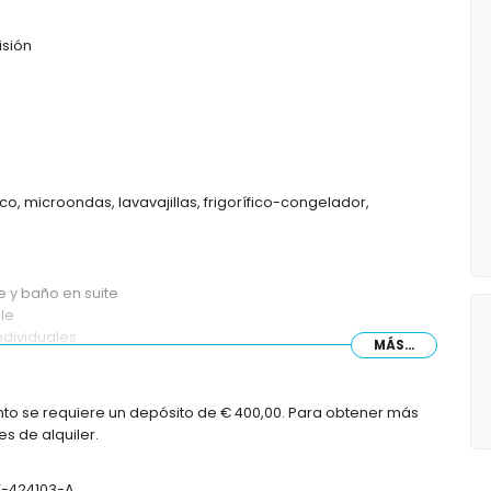
isión
co, microondas, lavavajillas, frigorífico-congelador,
 y baño en suite
le
ndividuales
MÁS...
odoro y secador de pelo
 inodoro
nto se requiere un depósito de € 400,00. Para obtener más
s de alquiler.
VT-424103-A