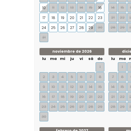
11
12
13
14
15
14
15
10
16
21
22
17
18
19
20
21
22
23
30
28
29
24
25
26
27
28
29
31
noviembre de 2026
dici
lu
ma
mi
ju
vi
sá
do
lu
ma
1
1
2
3
4
5
6
7
8
7
8
9
10
11
12
13
14
15
14
15
16
17
18
19
20
21
22
21
22
23
24
25
26
27
28
29
28
29
30
febrero de 2027
ma