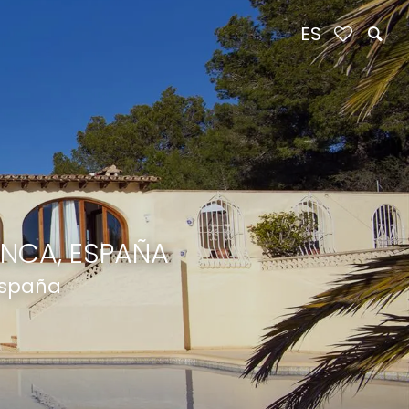
ES
ANCA, ESPAÑA
España