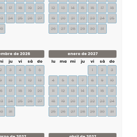
16
17
18
19
20
12
13
14
15
16
17
18
23
24
25
26
27
19
20
21
22
23
24
25
30
26
27
28
29
30
31
embre de 2026
enero de 2027
mi
ju
vi
sá
do
lu
ma
mi
ju
vi
sá
do
2
3
4
5
6
1
2
3
9
10
11
12
13
4
5
6
7
8
9
10
16
17
18
19
20
11
12
13
14
15
16
17
23
24
25
26
27
18
19
20
21
22
23
24
30
31
25
26
27
28
29
30
31
rzo de 2027
abril de 2027