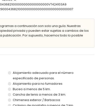
mbonas
90004368210000000000000000000VT424103A9
0302900043682100000000000000000000000000007
ior
ogramas a continuación son solo una guía. Nuestras
piedad privada y pueden estar sujetas a cambios de los
 publicación. Por supuesto, hacemos todo lo posible
tros de la villa)
ros de la villa)
tros de la villa)
00 kilómetros de la villa)
más de 100 kilómetros)
con niños
Alojamiento adecuado para el número
especificado de personas.
e alquiler de la villa
Alojamiento para no fumadores
Buceo a menos de 5 km.
Cancha de tenis a menos de 3 km.
Chimenea exterior / Barbacoa
Ciclismo de montaña a menos de 2 km.