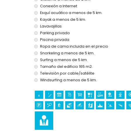
Entretenimiento y actividades de ocio para su
Conexión a Internet
cine, discoteca, bar, paseo marítimo y parque 
Esquí acuático a menos de 5 km.
de la casa)
Kayak a menos de 5 km.
parque temático (Terra Mítica), zoológico (Ter
Lavavajillas
Parking privado
Lugares de interés y cultura en Calpe, Costa B
Piscina privada
ruinas (Baños de la Reina (Calpe)) (a menos de
Ropa de cama incluida en el precio
castillo (Moraira y Cap d'Or (Moraira)) y edific
Snorkeling a menos de 5 km.
10 kilómetros del alojamiento)
Surfing a menos de 5 km.
Deportes
Tamaño del edificio 165 m2.
senderismo (a menos de 1000 metros de la villa
Televisión por cable/satélite
tenis, ciclismo de montaña, ciclismo, piragüismo
Windsurfing a menos de 5 km.
menos de 5 kilómetros de la villa)
golf (San Jaime), equitación y escalada (a menos