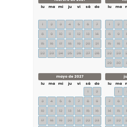
lu
ma
mi
ju
vi
sá
do
lu
ma
1
2
3
4
5
6
7
1
2
8
9
10
11
12
13
14
8
9
15
16
17
18
19
20
21
15
16
22
23
24
25
26
27
28
22
23
29
30
mayo de 2027
j
lu
ma
mi
ju
vi
sá
do
lu
ma
1
2
1
3
4
5
6
7
8
9
7
8
10
11
12
13
14
15
16
14
15
17
18
19
20
21
22
23
21
22