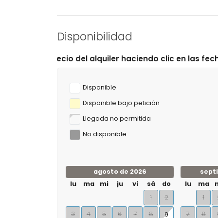
Disponibilidad
 del alquiler haciendo clic en las fechas de llegada y s
Disponible
Disponible bajo petición
Llegada no permitida
No disponible
agosto de 2026
sept
lu
ma
mi
ju
vi
sá
do
lu
ma
1
2
1
3
4
5
6
7
8
7
8
9