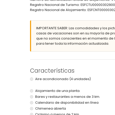
jardín con árboles y muebles de jardín con tu
Registro Nacional de Turismo: ESFCTU00000302
3 terrazas
Registro Nacional de Alojamiento: ESFCNT0000
barbacoa
ducha exterior
zona de estar exterior y zona de comedor exter
5 plazas de aparcamiento privadas y cerradas
IMPORTANTE SABER: Las comodidades y los pict
casas de vacaciones son en su mayoría de pro
Más información
que no somos conscientes en el momento de la
pueblo más cercano: Calpe (a menos de 5 kilóme
para tener toda la información actualizada.
playa más cercana: Calpe (a menos de 5 kilómet
puerto más cercano: Calpe (a menos de 5 kilóme
aeropuerto más cercano: Alicante (a menos de 1
segundo aeropuerto más cercano: Valencia (a 
no se permite fumar
Características
no se permiten mascotas
El alojamiento es muy adecuado para familias 
Aire acondicionado (4 unidades)
Servicios e instalaciones incluidos en el precio d
Alojamiento de una planta.
internet (WiFi)
Bares y restaurantes a menos de 3 km.
aspiradora y plancha y tabla de planchar
Calendario de disponibilidad en línea
ropa de cama y toallas
Chimenea abierta
con aire acondicionado
Ciclismo a menos de 2 km.