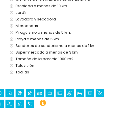
s vacaciones en Calpe, Costa Blanca
Escalada a menos de 10 km.
de atracciones (Family Park Calpe) (a menos de 5 kilómetros
Jardín
Lavadora y secadora
ra Natura y Mundo Mar) (a menos de 10 kilómetros de la casa)
Microondas
Piragüismo a menos de 5 km.
lanca
Playa a menos de 5 km.
 5 kilómetros del alojamiento)
Senderos de senderismo a menos de 1 km.
io arquitectónico (Catedral La Marina (Benissa)) (a menos de
Supermercado a menos de 3 km.
Tamaño de la parcela 1000 m2.
Televisión
)
Toallas
, kayak, buceo, snorkel, surf, windsurf y esquí acuático (a
 de 10 kilómetros de la villa)