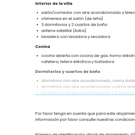
Interior de la villa
salón/comedor con aire acondicionado y telev
chimenea en el salón (de leña)
3 dormitorios y 2 cuartos de baño
antena satelital (Astra)
lavadero con lavadora y secadora
Cocina
cocina abierta con cocina de gas, horno eléctri
cafetera, tetera eléctrica y tostadora
Dormitorios y cuartos de baño
dormitorio con aire acondicionado, cama doble
dormitorio con aire acondicionado y cama dob
dormitorio con aire acondicionado y 2 camas i
baño en suite con lavabo individual, ducha, in
cuarto de baño con lavabo individual, ducha e
Por favor tenga en cuenta que para este alojamie
Exterior de la villa
información por favor consulte nuestras condicione
parcela cerrada
piscina privada de 12m x 6m
Número de identificación oficial de alojamiento: 