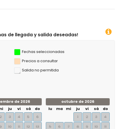
alida deseadas!
Fechas seleccionadas
Precios a consultar
Salida no permitida
iembre de 2026
octubre de 2026
mi
ju
vi
sá
do
lu
ma
mi
ju
vi
sá
do
2
3
4
5
6
1
2
3
4
9
10
11
12
13
5
6
7
8
9
10
11