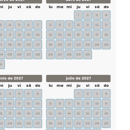
mi
ju
vi
sá
do
lu
ma
mi
ju
vi
sá
do
1
2
3
4
3
4
5
6
7
5
6
7
8
9
10
11
10
11
12
13
14
12
13
14
15
16
17
18
17
18
19
20
21
19
20
21
22
23
24
25
24
25
26
27
28
26
27
28
29
30
31
unio de 2027
julio de 2027
mi
ju
vi
sá
do
lu
ma
mi
ju
vi
sá
do
2
3
4
5
6
1
2
3
4
9
10
11
12
13
5
6
7
8
9
10
11
16
17
18
19
20
12
13
14
15
16
17
18
23
24
25
26
27
19
20
21
22
23
24
25