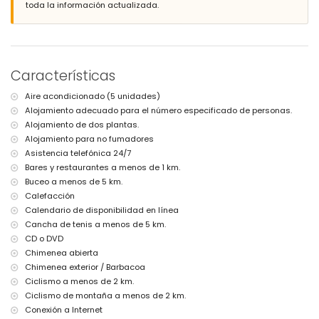
toda la información actualizada.
profundidad
maravilloso jardín con césped, árboles y muebles de jardín con
tumbonas
2 terrazas, una de ellas cubierta
cocina al aire libre y barbacoa
Características
zona de estar exterior
Más información
Aire acondicionado (5 unidades)
Alojamiento adecuado para el número especificado de personas.
pueblo más cercano: Jávea (a menos de 5 kilómetros de la villa)
ribera u orilla más cercana: Mediterráneo, Jávea (a menos de 3
Alojamiento de dos plantas.
kilómetros de la villa)
Alojamiento para no fumadores
playa más cercana: Las Marinas, Denia (a menos de 3 kilómetros de
Asistencia telefónica 24/7
la villa)
Bares y restaurantes a menos de 1 km.
puerto más cercano: La Marina, Denia (a menos de 3 kilómetros de la
Buceo a menos de 5 km.
villa)
Calefacción
aeropuerto más cercano: Alicante (a menos de 100 kilómetros de la
villa)
Calendario de disponibilidad en línea
segundo aeropuerto más cercano: Valencia (> 100 kilómetros)
Cancha de tenis a menos de 5 km.
no se permite fumar
CD o DVD
se permiten mascotas
Chimenea abierta
El alojamiento es muy adecuado para familias con niños
Chimenea exterior / Barbacoa
Instalaciones y servicios incluidos en el precio del alquiler de la
Ciclismo a menos de 2 km.
villa
Ciclismo de montaña a menos de 2 km.
internet (WiFi)
Conexión a Internet