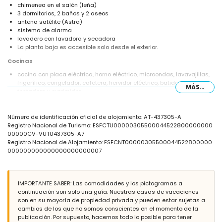
chimenea en el salón (leña)
3 dormitorios, 2 baños y 2 aseos
antena satélite (Astra)
sistema de alarma
lavadero con lavadora y secadora
La planta baja es accesible solo desde el exterior.
Cocinas
cocina con placa eléctrica, horno eléctrico, microondas, lavavajillas,
frigorífico, congelador, cafetera, hervidor eléctrico, batidora,
MÁS...
tostadora y exprimidor
cocina con placa eléctrica, horno eléctrico, frigorífico, congelador,
cafetera, hervidor eléctrico, batidora, tostadora y exprimidor
Número de identificación oficial de alojamiento: AT-437305-A
Dormitorios y baños
Registro Nacional de Turismo: ESFCTU00000305500044522800000000
00000CV-VUT0437305-A7
dormitorio con aire acondicionado y 2 camas individuales (de 190
Registro Nacional de Alojamiento: ESFCNT00000305500044522800000
por 90cm)
000000000000000000000007
dormitorio con aire acondicionado y 2 camas individuales (de 200
por 90cm)
dormitorio con 2 camas individuales (de 190 por 90cm)
baño con doble lavabo, bañera y inodoro
IMPORTANTE SABER: Las comodidades y los pictogramas a
baño con doble lavabo, ducha y inodoro
continuación son solo una guía. Nuestras casas de vacaciones
son en su mayoría de propiedad privada y pueden estar sujetas a
Exterior de la villa
cambios de los que no somos conscientes en el momento de la
parcela vallada
publicación. Por supuesto, hacemos todo lo posible para tener
piscina privada con forma de laguna de 8m x 4m y 2m de