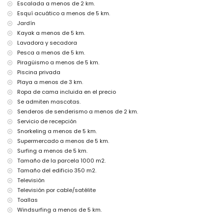
plancha y tabla de planchar
Escalada a menos de 2 km.
ropa de cama y toallas
Esquí acuático a menos de 5 km.
servicio de recepción y servicio de emergencia 24 horas
Jardín
calefacción por aire y aire acondicionado
Kayak a menos de 5 km.
Instalaciones y servicios con coste adicional
Lavadora y secadora
Pesca a menos de 5 km.
cama extra y camas/cunas para niños (bajo petición)
Piragüismo a menos de 5 km.
Entretenimiento y actividades de ocio para sus vacaciones en
Piscina privada
Denia, Costa Blanca
Playa a menos de 3 km.
bar, paseo marítimo (Las Marinas y Denia) (a menos de 5 kilómetros
Ropa de cama incluida en el precio
de la casa)
Se admiten mascotas.
Lugares de interés y cultura en Denia, Costa Blanca
Senderos de senderismo a menos de 2 km.
Servicio de recepción
museo (Histórico de Denia), iglesia (Portal de la Vila, Denia), castillo
Snorkeling a menos de 5 km.
(Portal de la Vila, Denia), monumento (Pueblo de Denia), edificio
arquitectónico (Centro de Denia) y lugar histórico (Histórico de
Supermercado a menos de 5 km.
Denia) (a menos de 5 kilómetros del alojamiento)
Surfing a menos de 5 km.
ruina (Molinos de Viento y Jávea) (a menos de 10 kilómetros del
Tamaño de la parcela 1000 m2.
alojamiento)
Tamaño del edificio 350 m2.
Deportes
Televisión
Televisión por cable/satélite
tenis, senderismo, ciclismo de montaña, ciclismo, escalada,
Toallas
piragüismo, kayak, pesca, buceo, snorkel, surf, windsurf y esquí
acuático (a menos de 5 kilómetros de la villa)
Windsurfing a menos de 5 km.
golf (La Sella Golf Club, Denia) y equitación (a menos de 10 kilómetros