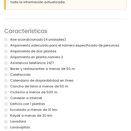
apartamento)
toda la información actualizada.
Parque más cercano: El Boticari (a 3 kilómetros del apartamento)
Aeropuerto más cercano: Alicante (a 100 kilómetros del apartamento)
Segundo aeropuerto más cercano: Valencia (> 100 kilómetros)
Transporte público cercano: autobús a 2 kilómetros
Se permiten mascotas
Características
El alojamiento es muy adecuado para familias con niños
Instalaciones y servicios privados incluidos en el precio del
Aire acondicionado (4 unidades)
alquiler
Alojamiento adecuado para el número especificado de personas.
Alojamiento de dos plantas.
Internet (WiFi)
Plancha y tabla de planchar
Alojamiento en planta número 2
Ropa de cama y toallas
Asistencia telefónica 24/7
Servicio de recepción y servicio de emergencia 24 horas
Bares y restaurantes a menos de 50 m.
Calefacción por aire y aire acondicionado
Calefacción
Instalaciones y servicios privados con cargo adicional
Calendario de disponibilidad en línea
Cancha de tenis a menos de 50 m.
Cama extra y cuna/cama para niños (bajo demanda)
Ciclismo a menos de 500 m.
Instalaciones/comodidades comunales con cargo adicional
Conexión a Internet
Edificio con 1 plantas
Cancha de tenis y pista de pádel
Escalada a menos de 10 km.
Entretenimiento y actividades de ocio para sus vacaciones en Els
Kayak a menos de 20 km.
Poblets, Costa Blanca
Lavadora
Bar (a 500 metros de la casa)
Lavavajillas
Cine y teatro (a 5 kilómetros de la casa)