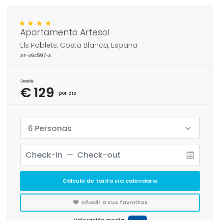
Apartamento Artesol
Els Poblets, Costa Blanca, España
AT-464597-A
Desde
€ 129
por día
6 Personas
Cálculo de tarifa vía calendario
Añadir a sus favoritos