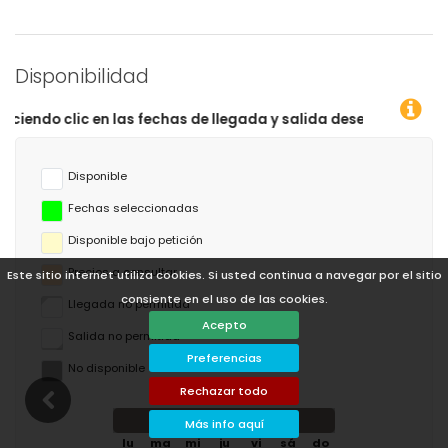
Disponibilidad
e llegada y salida deseadas!
Disponible
Fechas seleccionadas
Disponible bajo petición
Precios a consultar
Este sitio internet utiliza cookies. Si usted continua a navegar por el sitio
consiente en el uso de las cookies.
Llegada no permitida
Acepto
Salida no permitida
Preferencias
No disponible
Rechazar todo
agosto de 2026
Más info aquí
lu
ma
mi
ju
vi
sá
do