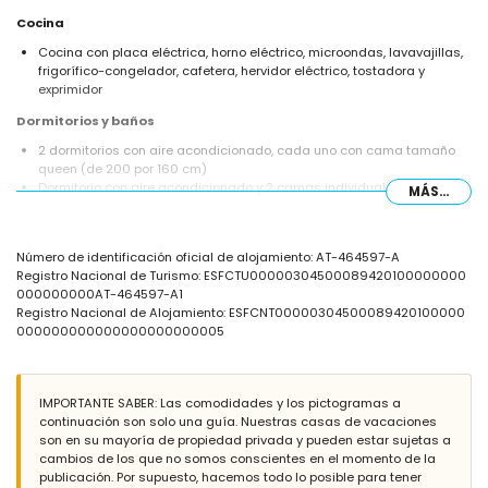
Cocina
Cocina con placa eléctrica, horno eléctrico, microondas, lavavajillas,
frigorífico-congelador, cafetera, hervidor eléctrico, tostadora y
exprimidor
Dormitorios y baños
2 dormitorios con aire acondicionado, cada uno con cama tamaño
queen (de 200 por 160 cm)
Dormitorio con aire acondicionado y 2 camas individuales (de 200
MÁS...
por 90 cm)
2 baños cada uno con lavabo individual, ducha y inodoro
Exterior del apartamento
Número de identificación oficial de alojamiento: AT-464597-A
Registro Nacional de Turismo: ESFCTU00000304500089420100000000
Parcela vallada
000000000AT-464597-A1
Piscina comunitaria
Registro Nacional de Alojamiento: ESFCNT00000304500089420100000
Ducha exterior
000000000000000000000005
Más información
Población más cercana: Els Poblets (a 500 metros del apartamento)
Ribera o costa más cercana: Mediterráneo (a 3 kilómetros del
IMPORTANTE SABER: Las comodidades y los pictogramas a
apartamento)
continuación son solo una guía. Nuestras casas de vacaciones
Playa más cercana: Playa de L'Estanyó (a 3 kilómetros del
son en su mayoría de propiedad privada y pueden estar sujetas a
apartamento)
cambios de los que no somos conscientes en el momento de la
Puerto más cercano: Marina El Portet de Dénia (a 10 kilómetros del
publicación. Por supuesto, hacemos todo lo posible para tener