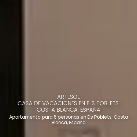
ARTESOL
CASA DE VACACIONES EN ELS POBLETS,
COSTA BLANCA, ESPAÑA
Apartamento para 6 personas en Els Poblets, Costa
Blanca, España