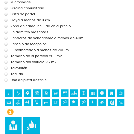
Microondas
Lugares de interés y cultura en Els Poblets, Costa Blanca
Piscina comunitaria
Pista de pádel
Iglesia (Parroquia del Divino Salvador) y lugar histórico (Centro
Playa a menos de 3 km.
histórico Els Poblets) (a 1000 metros del alojamiento)
Museo (Museo del Juguete de Dénia), castillo (Castillo de Dénia),
Ropa de cama incluida en el precio
monumento (Castillo de Dénia) y edificio arquitectónico (Castillo de
Se admiten mascotas.
Dénia) (a 10 kilómetros del alojamiento)
Senderos de senderismo a menos de 4 km.
Ruina (Molinos de Els Poblets) (a 25 kilómetros del alojamiento)
Servicio de recepción
Deportes
Supermercado a menos de 200 m.
Tamaño de la parcela 205 m2.
Tenis y ciclismo (a 1000 metros del apartamento)
Tamaño del edificio 137 m2.
Senderismo (a 5 kilómetros del apartamento)
Equitación y escalada (a 10 kilómetros del apartamento)
Televisión
Piragüismo, kayak, pesca, buceo, snorkel, surf y windsurf (a 25
Toallas
kilómetros del apartamento)
Uso de pista de tenis