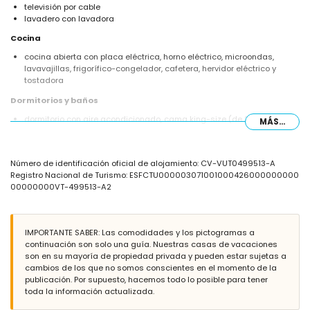
televisión por cable
lavadero con lavadora
Cocina
cocina abierta con placa eléctrica, horno eléctrico, microondas,
lavavajillas, frigorífico-congelador, cafetera, hervidor eléctrico y
tostadora
Dormitorios y baños
dormitorio con aire acondicionado, cama king-size (de 200 por 180
MÁS...
cm), ventilador y baño en suite
2 dormitorios con aire acondicionado, cada uno con 2 camas
individuales (de 200 por 90 cm) y ventilador
Número de identificación oficial de alojamiento: CV-VUT0499513-A
baño en suite con lavabo, ducha y WC
Registro Nacional de Turismo: ESFCTU000003071001000426000000000
baño con lavabo, ducha y WC
00000000VT-499513-A2
Exterior del apartamento
parcela grande y cerrada
piscina comunitaria de 10m x 7m
IMPORTANTE SABER: Las comodidades y los pictogramas a
piscina para niños
continuación son solo una guía. Nuestras casas de vacaciones
jardín comunitario con césped
son en su mayoría de propiedad privada y pueden estar sujetas a
terraza cubierta
cambios de los que no somos conscientes en el momento de la
ducha exterior
publicación. Por supuesto, hacemos todo lo posible para tener
zona de estar al aire libre y comedor exterior
toda la información actualizada.
Más información