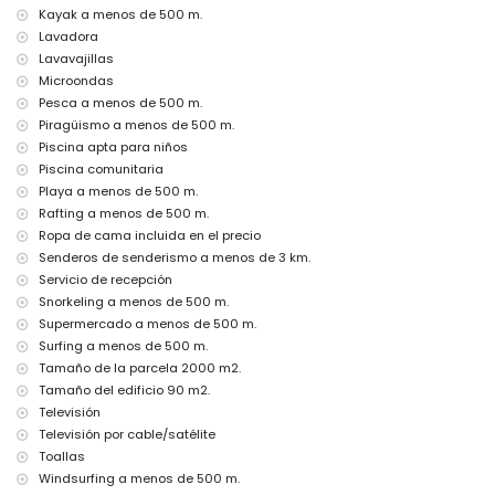
Kayak a menos de 500 m.
Instalaciones y servicios con cargo adicional
Lavadora
cama/cuna para niños (a demanda)
Lavavajillas
Entretenimiento y actividades de ocio para sus vacaciones en
Microondas
Jávea, Costa Blanca
Pesca a menos de 500 m.
discoteca, bar y paseo marítimo (Paseo de L'Arenal) (a menos de
Piragüismo a menos de 500 m.
500 metros de la casa)
Piscina apta para niños
cine y teatro (a menos de 5 kilómetros de la casa)
Piscina comunitaria
Playa a menos de 500 m.
Lugares de interés y cultura en Jávea, Costa Blanca
Rafting a menos de 500 m.
museo (Histórico de Jávea), iglesia (Virgen de Loreto, Jávea (Puerto)),
Ropa de cama incluida en el precio
ruina (Molinos de Viento, Jávea), monumento (Histórico de Jávea),
Senderos de senderismo a menos de 3 km.
edificio arquitectónico (Histórico de Jávea) y lugar histórico
(Histórico de Jávea) (a menos de 5 kilómetros del alojamiento)
Servicio de recepción
palacio (Palacio Real de Valencia) (a menos de 25 kilómetros del
Snorkeling a menos de 500 m.
alojamiento)
Supermercado a menos de 500 m.
Surfing a menos de 500 m.
Deportes
Tamaño de la parcela 2000 m2.
tenis, ciclismo, piragüismo, kayak, rafting, pesca, buceo, snorkel, surf y
Tamaño del edificio 90 m2.
windsurf (a menos de 1000 metros del apartamento)
Televisión
senderismo, ciclismo de montaña y escalada (a menos de 5
kilómetros del apartamento)
Televisión por cable/satélite
golf (Club de Golf Jávea) y equitación (a menos de 10 kilómetros del
Toallas
apartamento)
Windsurfing a menos de 500 m.