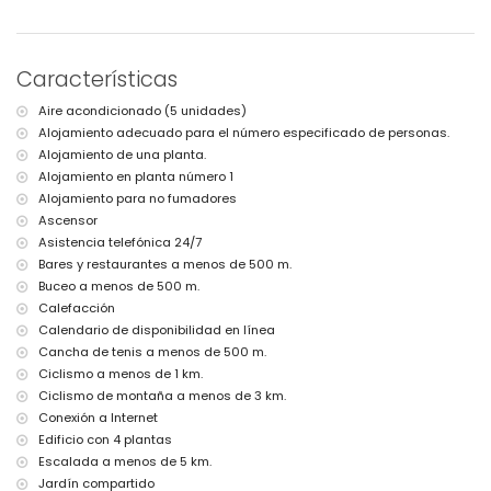
pueblo más cercano: casco antiguo de Jávea (a menos de 3
kilómetros del apartamento)
río o litoral más cercano: el Mar Mediterráneo (a menos de 500
Características
metros del apartamento)
playa más cercana: Playa del Arenal (a menos de 500 metros del
Aire acondicionado (5 unidades)
apartamento)
Alojamiento adecuado para el número especificado de personas.
puerto más cercano: Puerto de Jávea (a menos de 3 kilómetros del
apartamento)
Alojamiento de una planta.
aeropuerto más cercano: Alicante (a menos de 100 kilómetros del
Alojamiento en planta número 1
apartamento)
Alojamiento para no fumadores
segundo aeropuerto más cercano: Valencia (a menos de 100
Ascensor
kilómetros del apartamento)
Asistencia telefónica 24/7
transporte público cercano: autobús a menos de 1000 metros
Bares y restaurantes a menos de 500 m.
no se permite fumar
no se admiten mascotas
Buceo a menos de 500 m.
El edificio donde se encuentra el alojamiento tiene ascensor.
Calefacción
El alojamiento es muy adecuado para familias con niños
Calendario de disponibilidad en línea
Instalaciones y servicios incluidos en el precio del alquiler del
Cancha de tenis a menos de 500 m.
apartamento
Ciclismo a menos de 1 km.
Ciclismo de montaña a menos de 3 km.
internet (WiFi)
Conexión a Internet
aspiradora y plancha con tabla de planchar
ropa de cama y toallas
Edificio con 4 plantas
servicio de recepción y servicio de emergencia 24 horas
Escalada a menos de 5 km.
calefacción por aire y aire acondicionado
Jardín compartido