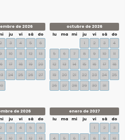
iembre de 2026
octubre de 2026
mi
ju
vi
sá
do
lu
ma
mi
ju
vi
sá
do
2
3
4
5
6
1
2
3
4
9
10
11
12
13
5
6
7
8
9
10
11
16
17
18
19
20
12
13
14
15
16
17
18
23
24
25
26
27
19
20
21
22
23
24
25
30
26
27
28
29
30
31
embre de 2026
enero de 2027
mi
ju
vi
sá
do
lu
ma
mi
ju
vi
sá
do
2
3
4
5
6
1
2
3
9
10
11
12
13
4
5
6
7
8
9
10