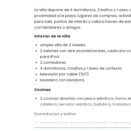
La villa dispone de 4 dormitorios, 3 baños y 1 aseo d
proximidad a la playa, lugares de compras, activi
para salir, puntos de interés y cultura hacen de es
con familiares o amigos.
Interior de la villa
amplia villa de 2 niveles
2 salones con aire acondicionado, cada uno co
para iPod
2 comedores
4 dormitorios, 3 baños y 1 aseo de cortesía
televisión por cable (TDT)
lavadero con lavadora
Cocinas
2 cocinas abiertas con placa eléctrica, horno e
cafetera, hervidor eléctrico, batidora, tostador
Dormitorios y baños
dormitorio con aire acondicionado y cama king
dormitorio con cama queen-size (190 x 150 cm)