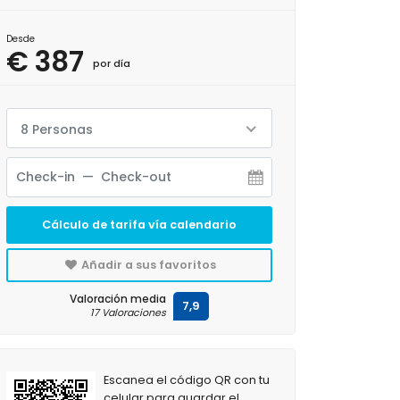
Desde
€ 387
por día
8 Personas
Cálculo de tarifa vía calendario
Añadir a sus favoritos
Valoración media
7,9
17 Valoraciones
Escanea el código QR con tu
celular para guardar el