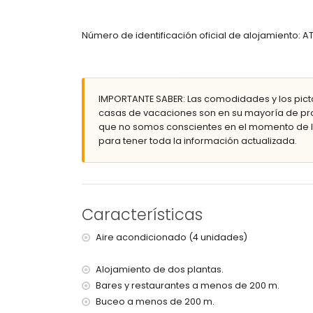
dormitorio con cama doble (200 x 140 cm)
dormitorio con aire acondicionado y 2 camas in
Número de identificación oficial de alojamiento: 
baño con lavabo individual, combinación bañe
2 baños cada uno con lavabo individual, ducha
Exterior de la villa
parcela vallada
IMPORTANTE SABER: Las comodidades y los pict
piscina privada de 6 m x 3 m y 2 m de profundi
casas de vacaciones son en su mayoría de pro
terraza
que no somos conscientes en el momento de la
barbacoa
para tener toda la información actualizada.
ducha exterior
zona de estar y comedor exterior
3 plazas de aparcamiento privadas
terraza en la azotea
Características
Más información
pueblo más cercano: Jávea (a menos de 2 kilóme
Aire acondicionado (4 unidades)
orilla o ribera más cercana: el Mar Mediterráne
playa más cercana: El Arenal, Jávea (a menos de
Alojamiento de dos plantas.
puerto más cercano: Nou Fontana, Jávea (a men
Bares y restaurantes a menos de 200 m.
parque más cercano: Pinosol, Jávea (a menos de
Buceo a menos de 200 m.
aeropuerto más cercano: Alicante (a menos de 1