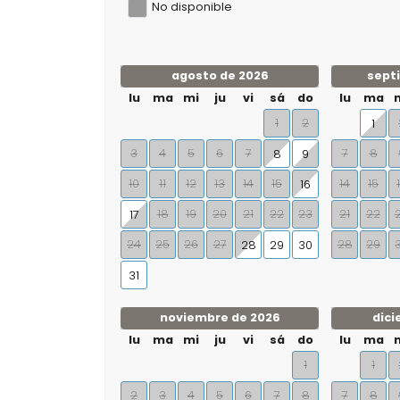
No disponible
agosto de 2026
sept
lu
ma
mi
ju
vi
sá
do
lu
ma
1
2
1
3
4
5
6
7
7
8
8
9
10
11
12
13
14
15
14
15
16
18
19
20
21
22
23
21
22
17
24
25
26
27
28
29
28
29
30
31
noviembre de 2026
dici
lu
ma
mi
ju
vi
sá
do
lu
ma
1
1
2
3
4
5
6
7
8
7
8