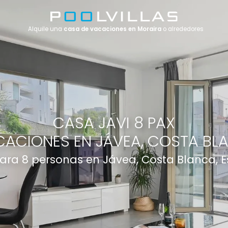
Alquile una
casa de vacaciones en Moraira
o alrededores
CASA JAVI 8 PAX
ACIONES EN JÁVEA, COSTA BL
 para 8 personas en Jávea, Costa Blanca, 