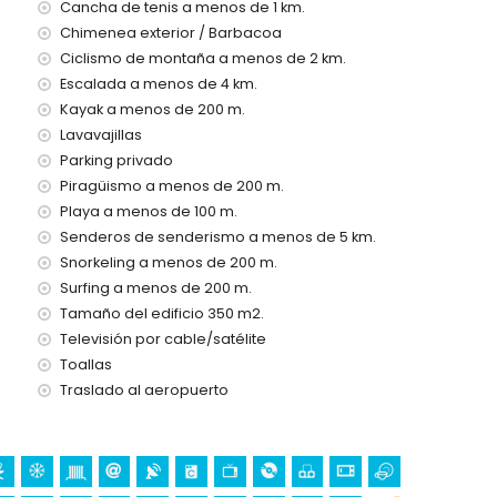
Cancha de tenis a menos de 1 km.
100 kilómetros)
de 100 metros
Chimenea exterior / Barbacoa
Ciclismo de montaña a menos de 2 km.
con niños
Escalada a menos de 4 km.
Kayak a menos de 200 m.
el alquiler de la villa
Lavavajillas
Parking privado
Piragüismo a menos de 200 m.
Playa a menos de 100 m.
a 24 horas
Senderos de senderismo a menos de 5 km.
Snorkeling a menos de 200 m.
Surfing a menos de 200 m.
Tamaño del edificio 350 m2.
demanda)
Televisión por cable/satélite
us vacaciones en Jávea, Costa Blanca
Toallas
Traslado al aeropuerto
e 500 metros de la casa)
sa)
Blanca
 Bartolomé, Pueblo, Jávea), ruina (Molinos de Viento, Jávea),