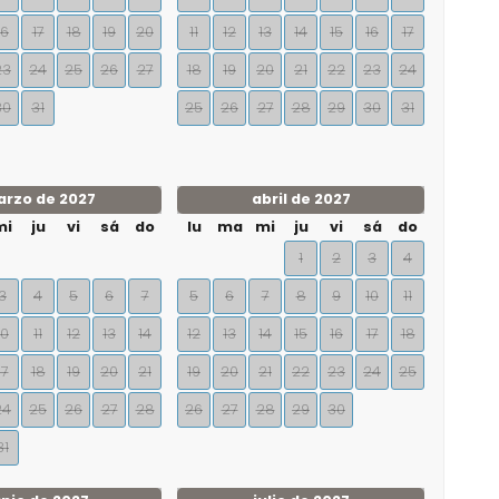
16
17
18
19
20
11
12
13
14
15
16
17
23
24
25
26
27
18
19
20
21
22
23
24
30
31
25
26
27
28
29
30
31
rzo de 2027
abril de 2027
mi
ju
vi
sá
do
lu
ma
mi
ju
vi
sá
do
1
2
3
4
3
4
5
6
7
5
6
7
8
9
10
11
10
11
12
13
14
12
13
14
15
16
17
18
17
18
19
20
21
19
20
21
22
23
24
25
24
25
26
27
28
26
27
28
29
30
31