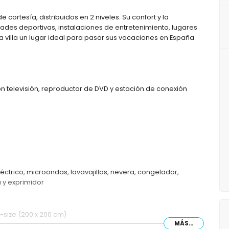
e cortesía, distribuidos en 2 niveles. Su confort y la
dades deportivas, instalaciones de entretenimiento, lugares
ta villa un lugar ideal para pasar sus vacaciones en España
n televisión, reproductor de DVD y estación de conexión
léctrico, microondas, lavavajillas, nevera, congelador,
a y exprimidor
-size (200 x 200 cm)
MÁS...