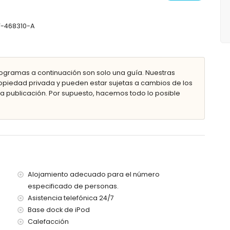
dividuales (200 x 90 cm)
AT-468310-A
ra/ducha y wc
 y wc
ogramas a continuación son solo una guía. Nuestras
dad
piedad privada y pueden estar sujetas a cambios de los
 publicación. Por supuesto, hacemos todo lo posible
tros de la villa)
Alojamiento adecuado para el número
o, Jávea (a menos de 100 metros de la villa)
especificado de personas.
 100 metros de la villa)
Asistencia telefónica 24/7
os de 200 metros de la villa)
Base dock de iPod
 1000 metros de la villa)
Calefacción
00 kilómetros de la villa)