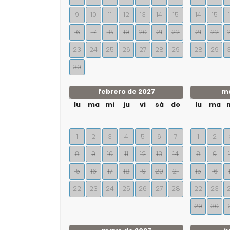
9
10
11
12
13
14
15
14
15
16
17
18
19
20
21
22
21
22
23
24
25
26
27
28
29
28
29
30
febrero de 2027
ma
lu
ma
mi
ju
vi
sá
do
lu
ma
1
2
3
4
5
6
7
1
2
8
9
10
11
12
13
14
8
9
15
16
17
18
19
20
21
15
16
22
23
24
25
26
27
28
22
23
29
30