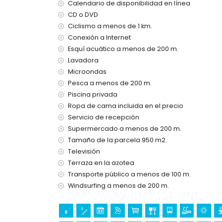
Calendario de disponibilidad en línea
segundo aeropuerto más cercano: Valencia (> 
transporte público cercano: autobús a menos 
CD o DVD
no se admiten mascotas
Ciclismo a menos de 1 km.
El alojamiento es muy adecuado para familias 
Conexión a Internet
Esquí acuático a menos de 200 m.
Instalaciones y servicios incluidos en el precio d
Lavadora
internet (WiFi)
Microondas
aspiradora, plancha y tabla de planchar
Pesca a menos de 200 m.
ropa de cama y toallas
Piscina privada
servicio de recepción y servicio de emergenci
calefacción y aire acondicionado
Ropa de cama incluida en el precio
Servicio de recepción
Instalaciones y servicios con coste extra
Supermercado a menos de 200 m.
servicio de aeropuerto
Tamaño de la parcela 950 m2.
cama extra y camas/cunas para niños (bajo 
Televisión
Actividades de entretenimiento y ocio para s
Terraza en la azotea
Transporte público a menos de 100 m.
paseo marítimo (El Arenal y Jávea) (a menos d
Windsurfing a menos de 200 m.
cine y teatro (a menos de 5 kilómetros de la ca
Lugares de interés y cultura en Jávea, Costa 
museo (Histórico de Jávea, Jávea), iglesia (San