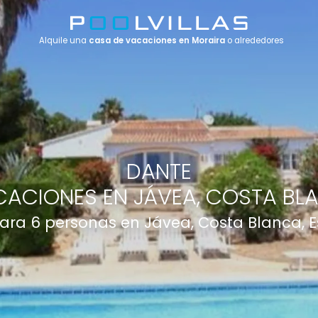
Alquile una
casa de vacaciones en Moraira
o alrededores
DANTE
ACIONES EN JÁVEA, COSTA BL
para 6 personas en Jávea, Costa Blanca,