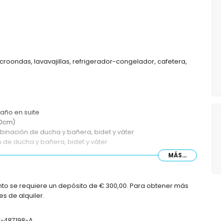
icroondas, lavavajillas, refrigerador-congelador, cafetera,
año en suite
90cm)
binación de ducha y bañera, bidet y váter
de ducha y bañera, bidet y váter
MÁS...
nto se requiere un depósito de € 300,00. Para obtener más
ín con tumbonas
s de alquiler.
VT-487198-A