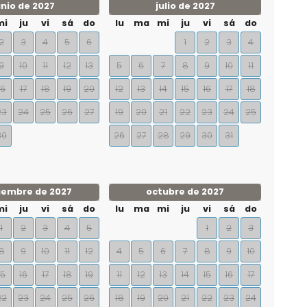
unio de 2027
julio de 2027
mi
ju
vi
sá
do
lu
ma
mi
ju
vi
sá
do
2
3
4
5
6
1
2
3
4
9
10
11
12
13
5
6
7
8
9
10
11
16
17
18
19
20
12
13
14
15
16
17
18
23
24
25
26
27
19
20
21
22
23
24
25
30
26
27
28
29
30
31
iembre de 2027
octubre de 2027
mi
ju
vi
sá
do
lu
ma
mi
ju
vi
sá
do
1
2
3
4
5
1
2
3
8
9
10
11
12
4
5
6
7
8
9
10
15
16
17
18
19
11
12
13
14
15
16
17
22
23
24
25
26
18
19
20
21
22
23
24