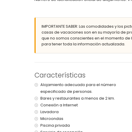
zona exterior para sentarse y zona exterior pa
2 plazas de parking privadas
Más información
playa más cercana: El Arenal (a menos de 9 kiló
IMPORTANTE SABER: Las comodidades y los pict
aeropuerto más cercano: Alicante (a menos de 1
casas de vacaciones son en su mayoría de pro
no se admiten mascotas
que no somos conscientes en el momento de la
El alojamiento es muy apto para familias con ni
para tener toda la información actualizada.
Instalaciones y servicios incluidos en el precio d
internet (WiFi)
plancha de ropa y tabla de planchar
servicio de recepción
Características
Instalaciones y servicios con suplemento de p
Alojamiento adecuado para el número
ropa de cama y toallas
especificado de personas.
cama infantil/cuna (bajo petición)
Bares y restaurantes a menos de 2 km.
Conexión a Internet
Lavadora
Microondas
Piscina privada