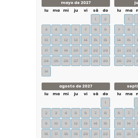
mayo de 2027
j
lu
ma
mi
ju
vi
sá
do
lu
ma
1
2
1
3
4
5
6
7
8
9
7
8
10
11
12
13
14
15
16
14
15
17
18
19
20
21
22
23
21
22
24
25
26
27
28
29
30
28
29
31
agosto de 2027
sept
lu
ma
mi
ju
vi
sá
do
lu
ma
1
2
3
4
5
6
7
8
6
7
9
10
11
12
13
14
15
13
14
16
17
18
19
20
21
22
20
21