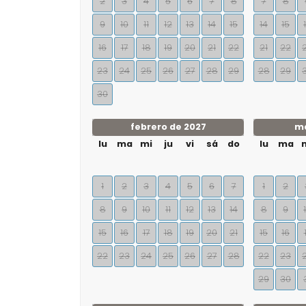
2
3
4
5
6
7
8
7
8
9
10
11
12
13
14
15
14
15
16
17
18
19
20
21
22
21
22
23
24
25
26
27
28
29
28
29
30
febrero de 2027
ma
lu
ma
mi
ju
vi
sá
do
lu
ma
1
2
3
4
5
6
7
1
2
8
9
10
11
12
13
14
8
9
15
16
17
18
19
20
21
15
16
22
23
24
25
26
27
28
22
23
29
30