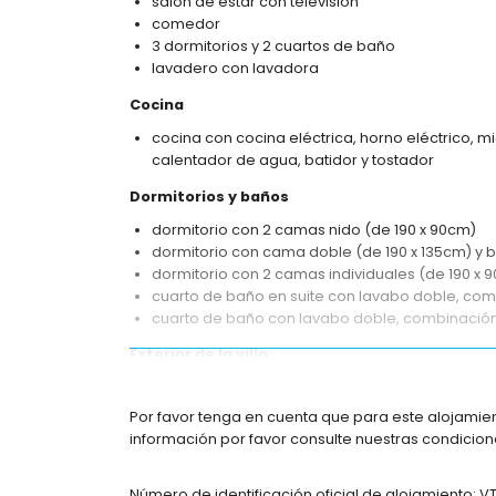
salón de estar con televisión
comedor
3 dormitorios y 2 cuartos de baño
lavadero con lavadora
Cocina
cocina con cocina eléctrica, horno eléctrico, m
calentador de agua, batidor y tostador
Dormitorios y baños
dormitorio con 2 camas nido (de 190 x 90cm)
dormitorio con cama doble (de 190 x 135cm) y b
dormitorio con 2 camas individuales (de 190 x 
cuarto de baño en suite con lavabo doble, com
cuarto de baño con lavabo doble, combinación 
Exterior de la villa
parcela grande y vallada
piscina privada de 10m x 5m
Por favor tenga en cuenta que para este alojamie
jardín con gravilla, árboles y muebles de jard
información por favor consulte nuestras condicione
terraza cubierta
ducha exterior
Número de identificación oficial de alojamiento: 