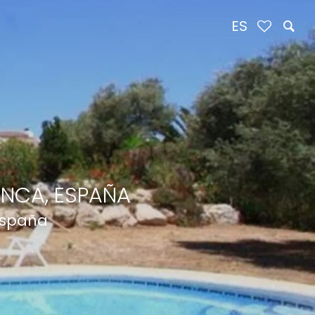
ES
ANCA, ESPAÑA
 España