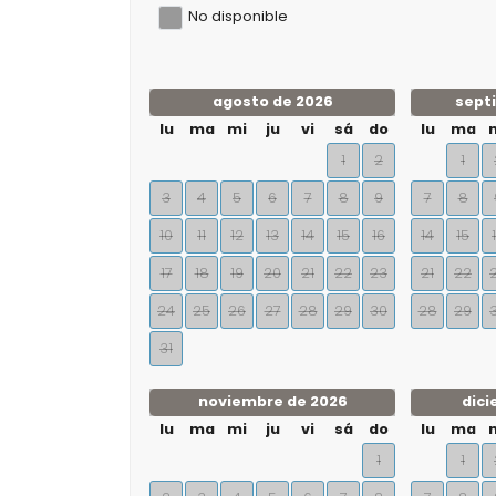
No disponible
agosto de 2026
sept
lu
ma
mi
ju
vi
sá
do
lu
ma
1
2
1
3
4
5
6
7
8
9
7
8
10
11
12
13
14
15
16
14
15
17
18
19
20
21
22
23
21
22
24
25
26
27
28
29
30
28
29
31
noviembre de 2026
dici
lu
ma
mi
ju
vi
sá
do
lu
ma
1
1