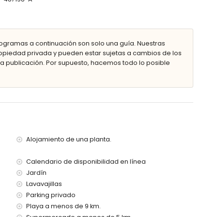
ra comer
metros de la villa)
ogramas a continuación son solo una guía. Nuestras
00 kilómetros de la villa)
piedad privada y pueden estar sujetas a cambios de los
 publicación. Por supuesto, hacemos todo lo posible
ños
el alquiler de la villa
recio
Alojamiento de una planta.
Calendario de disponibilidad en línea
Jardín
Lavavajillas
Parking privado
Playa a menos de 9 km.