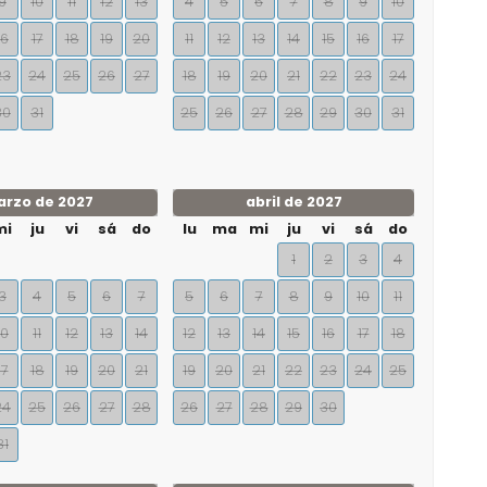
9
10
11
12
13
4
5
6
7
8
9
10
16
17
18
19
20
11
12
13
14
15
16
17
23
24
25
26
27
18
19
20
21
22
23
24
30
31
25
26
27
28
29
30
31
rzo de 2027
abril de 2027
mi
ju
vi
sá
do
lu
ma
mi
ju
vi
sá
do
1
2
3
4
3
4
5
6
7
5
6
7
8
9
10
11
10
11
12
13
14
12
13
14
15
16
17
18
17
18
19
20
21
19
20
21
22
23
24
25
24
25
26
27
28
26
27
28
29
30
31