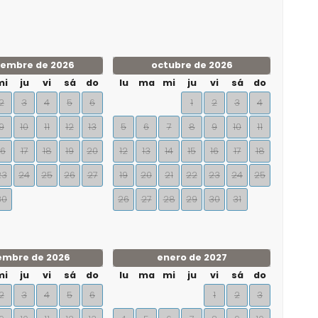
iembre de 2026
octubre de 2026
mi
ju
vi
sá
do
lu
ma
mi
ju
vi
sá
do
2
3
4
5
6
1
2
3
4
9
10
11
12
13
5
6
7
8
9
10
11
16
17
18
19
20
12
13
14
15
16
17
18
23
24
25
26
27
19
20
21
22
23
24
25
30
26
27
28
29
30
31
embre de 2026
enero de 2027
mi
ju
vi
sá
do
lu
ma
mi
ju
vi
sá
do
2
3
4
5
6
1
2
3