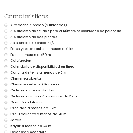
pueblo más cercano: Jávea (a menos de 8 kilómetros de la villa)
ribera u orilla más cercana: Mediterráneo, Jávea (a menos de 500
Características
metros de la villa)
playa más cercana: La Barraca, Jávea (a menos de 500 metros de la
Aire acondicionado (2 unidades)
villa)
Alojamiento adecuado para el número especificado de personas.
puerto más cercano: Puerto Aduanas del Mar, Jávea (a menos de 10
kilómetros de la villa)
Alojamiento de dos plantas.
parque más cercano: Montgó, Jávea (a menos de 14 kilómetros de la
Asistencia telefónica 24/7
villa)
Bares y restaurantes a menos de 1 km.
aeropuerto más cercano: Alicante (a menos de 100 kilómetros de la
Buceo a menos de 50 m.
villa)
Calefacción
segundo aeropuerto más cercano: Valencia (> 100 kilómetros)
Calendario de disponibilidad en línea
transporte público cercano: autobús a menos de 5 kilómetros y tren a
menos de 50 kilómetros
Cancha de tenis a menos de 5 km.
mascotas permitidas
Chimenea abierta
El alojamiento es muy adecuado para familias con niños
Chimenea exterior / Barbacoa
Instalaciones y servicios incluidos en el precio del alquiler de la
Ciclismo a menos de 1 km.
villa
Ciclismo de montaña a menos de 2 km.
Conexión a Internet
internet (WiFi)
Escalada a menos de 5 km.
aspiradora y plancha con tabla de planchar
ropa de cama y toallas
Esquí acuático a menos de 50 m.
servicio de recepción y servicio de emergencia 24 horas
Jardín
calefacción eléctrica y aire acondicionado
Kayak a menos de 50 m.
Lavadora y secadora
Instalaciones y servicios con cargo adicional