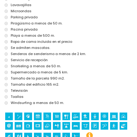
Lavavajillas
cama extra y cuna de bebé (bajo demanda)
Microondas
Entretenimiento y actividades de ocio para sus vacaciones en
Parking privado
Jávea, Costa Blanca
Piragüismo a menos de 50 m.
paseo marítimo (El Arenal y Jávea) (a menos de 5 kilómetros de la
Piscina privada
casa)
Playa a menos de 500 m.
Ropa de cama incluida en el precio
Lugares de interés y cultura en Jávea, Costa Blanca
Se admiten mascotas.
museo (Histórico de Jávea, Jávea), iglesia (Virgen de Loreto, Puerto,
Senderos de senderismo a menos de 2 km.
Jávea), ruina (Molinos de Viento, Jávea), monumento (Pueblo de
Servicio de recepción
Jávea, Jávea), edificio arquitectónico (Pueblo de Jávea, Jávea), lugar
Snorkeling a menos de 50 m.
histórico (Pueblo de Jávea y Jávea) (a menos de 10 kilómetros del
alojamiento)
Supermercado a menos de 5 km.
castillo (Portal de la Vila y Denia) (a menos de 25 kilómetros del
Tamaño de la parcela 990 m2.
alojamiento)
Tamaño del edificio 165 m2.
Televisión
Deportes
Toallas
ciclismo, canoa, kayak, buceo, snorkel, windsurf y esquí acuático (a
Windsurfing a menos de 50 m.
menos de 1000 metros de la villa)
tenis, senderismo, ciclismo de montaña y escalada (a menos de 5
kilómetros de la villa)
equitación, pesca y surf (a menos de 10 kilómetros de la villa)