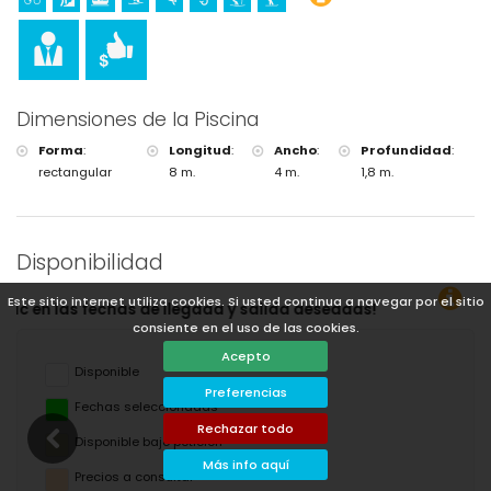
Dimensiones de la Piscina
Forma
:
Longitud
:
Ancho
:
Profundidad
:
rectangular
8 m.
4 m.
1,8 m.
Disponibilidad
Este sitio internet utiliza cookies. Si usted continua a navegar por el sitio
deseadas!
consiente en el uso de las cookies.
Acepto
Disponible
Preferencias
Fechas seleccionadas
Rechazar todo
Disponible bajo petición
Más info aquí
Precios a consultar