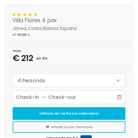
Villa Flores 4 pax
Jávea, Costa Blanca, España
AT-503281-A
Desde
€ 212
por día
4 Personas
Cálculo de tarifa vía calendario
Añadir a sus favoritos