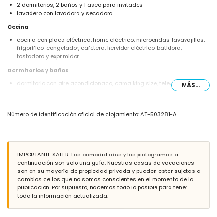
2 dormitorios, 2 baños y 1 aseo para invitados
lavadero con lavadora y secadora
Cocina
cocina con placa eléctrica, horno eléctrico, microondas, lavavajillas,
frigorífico-congelador, cafetera, hervidor eléctrico, batidora,
tostadora y exprimidor
Dormitorios y baños
dormitorio con aire acondicionado, cama king size, televisión y baño
MÁS...
en suite
dormitorio con aire acondicionado y cama doble
baño en suite con lavabo individual, ducha y WC
Número de identificación oficial de alojamiento: AT-503281-A
baño con lavabo doble, ducha y WC
Exterior de la villa
parcela cerrada
piscina privada de 8m x 4m y 1.8m de profundidad
IMPORTANTE SABER: Las comodidades y los pictogramas a
jardín con árboles y mobiliario de jardín con tumbonas
continuación son solo una guía. Nuestras casas de vacaciones
4 terrazas, de las cuales 3 cubiertas
son en su mayoría de propiedad privada y pueden estar sujetas a
barbacoa
cambios de los que no somos conscientes en el momento de la
ducha exterior
publicación. Por supuesto, hacemos todo lo posible para tener
zona de estar y comedor exterior
toda la información actualizada.
2 plazas de aparcamiento privadas cubiertas
Más información