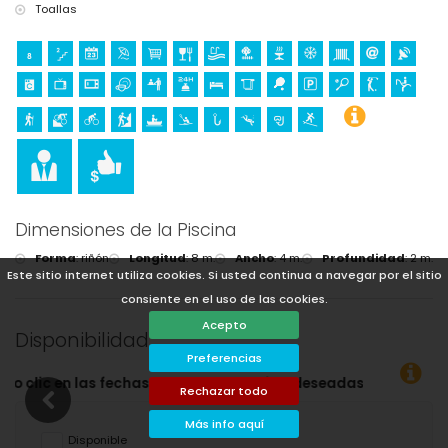
Toallas
Dimensiones de la Piscina
Forma
:
riñón
Longitud
:
8 m.
Ancho
:
4 m.
Profundidad
:
2 m.
Este sitio internet utiliza cookies. Si usted continua a navegar por el sitio
consiente en el uso de las cookies.
Acepto
Disponibilidad
Preferencias
seadas!
Rechazar todo
Más info aquí
Disponible