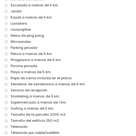
calefacción central y aire acondicionado
Escalada a menos de 5 km.
Instalaciones y servicios con cargo extra
Jardín
Kayak a menos de 5 km.
cama extra y camas/cunas para niños (bajo demanda)
Lavadora
Entretenimiento y actividades de ocio para sus vacaciones en
Lavavajillas
Jávea, Costa Blanca
Mesa de ping pong
cine, teatro, bar y paseo marítimo (Mediterráneo (Puerto)) (a menos
Microondas
de 5 kilómetros de la casa)
Parking privado
Lugares de interés y cultura en Jávea, Costa Blanca
Pesca a menos de 5 km.
Piragüismo a menos de 5 km.
museo (Histórico de Jávea, Jávea), iglesia (Virgen de Loreto, Puerto,
Piscina privada
Jávea), ruina (Molinos de Viento, Jávea), monumento (Pueblo de
Jávea, Jávea), edificio arquitectónico (Pueblo de Jávea, Jávea), lugar
Playa a menos de 5 km.
histórico (Pueblo de Jávea y Jávea) (a menos de 5 kilómetros del
Ropa de cama incluida en el precio
alojamiento)
Senderos de senderismo a menos de 5 km.
castillo (Portal de la Vila y Denia) (a menos de 25 kilómetros del
Servicio de recepción
alojamiento)
Snorkeling a menos de 5 km.
Deportes
Supermercado a menos de 1 km.
Surfing a menos de 5 km.
tenis, golf (Club de Golf Jávea), equitación, senderismo, ciclismo de
montaña, ciclismo, escalada, canotaje, kayak, pesca, buceo, snorkel y
Tamaño de la parcela 2000 m2.
surf (a menos de 5 kilómetros de la villa)
Tamaño del edificio 250 m2.
Televisión
Televisión por cable/satélite