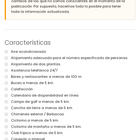
cambios de los que no somos conscientes en el momento de la
aparcamiento privadas
publicación. Por supuesto, hacemos todo lo posible para tener
toda la información actualizada.
Más información
pueblo más cercano: Jávea (a menos de 1000 metros de la villa)
ribera o costa más cercana: Mediterráneo, Jávea (a menos de 5
kilómetros de la villa)
playa más cercana: La Grava, Jávea (a menos de 5 kilómetros de la
Características
villa)
puerto más cercano: Aduanas del Mar, Jávea (a menos de 5
Aire acondicionado
kilómetros de la villa)
Alojamiento adecuado para el número especificado de personas.
parque más cercano: Montgó, Jávea (a menos de 5 kilómetros de la
Alojamiento de dos plantas.
villa)
aeropuerto más cercano: Alicante (a menos de 100 kilómetros de la
Asistencia telefónica 24/7
villa)
Bares y restaurantes a menos de 100 m.
segundo aeropuerto más cercano: Valencia (> 100 kilómetros)
Buceo a menos de 5 km.
no se permiten mascotas
Calefacción
El alojamiento es muy adecuado para familias con niños
Calendario de disponibilidad en línea
Instalaciones y servicios incluidos en el precio del alquiler de la
Campo de golf a menos de 5 km.
villa
Cancha de tenis a menos de 5 km.
internet (fibra óptica)
Chimenea exterior / Barbacoa
aspiradora y plancha con tabla de planchar
Ciclismo a menos de 5 km.
ropa de cama y toallas
Ciclismo de montaña a menos de 5 km.
servicio de recepción y servicio de emergencia 24 horas
Club hípico a menos de 5 km.
mesa de ping-pong
Conexión a Internet