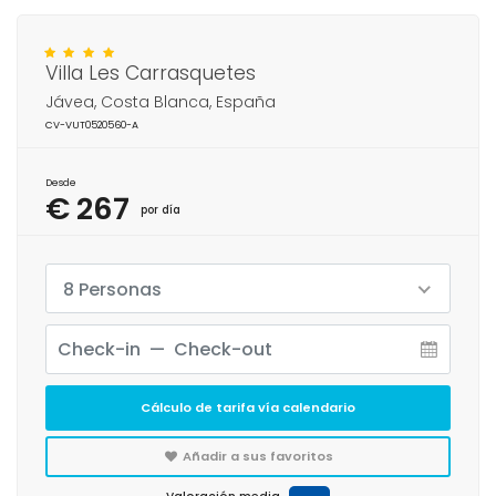
Villa Les Carrasquetes
Jávea, Costa Blanca, España
CV-VUT0520560-A
Desde
€ 267
por día
8 Personas
Cálculo de tarifa vía calendario
Añadir a sus favoritos