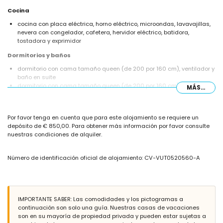
Cocina
cocina con placa eléctrica, horno eléctrico, microondas, lavavajillas,
nevera con congelador, cafetera, hervidor eléctrico, batidora,
tostadora y exprimidor
Dormitorios y baños
dormitorio con cama tamaño queen (de 200 por 160 cm), ventilador y
baño en suite
dormitorio con cama tamaño queen (de 200 por 160 cm) y ventilador
MÁS...
dormitorio con 2 camas individuales (de 200 por 90 cm) y ventilador
dormitorio con 2 camas individuales (de 200 por 90 cm)
baño en suite con lavabo, bañera y retrete
Por favor tenga en cuenta que para este alojamiento se requiere un
baño con lavabo, bañera, bidé y retrete
depósito de € 850,00. Para obtener más información por favor consulte
baño con lavabo, bañera y retrete
nuestras condiciones de alquiler.
Exterior de la villa
parcela grande y cerrada
Número de identificación oficial de alojamiento: CV-VUT0520560-A
piscina privada en forma de riñón de 8m x 4m y 2m de profundidad
hermoso jardín con césped, grava, árboles y mobiliario de jardín con
tumbonas
conservatorio / jardín de invierno
3 terrazas, una de ellas cubierta
IMPORTANTE SABER: Las comodidades y los pictogramas a
cocina exterior y barbacoa
continuación son solo una guía. Nuestras casas de vacaciones
zona de estar al aire libre y zona de comedor al aire libre
son en su mayoría de propiedad privada y pueden estar sujetas a
2 plazas de aparcamiento cubiertas privadas y 3 plazas de