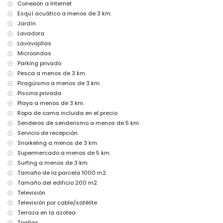
Conexión a Internet
cama adicional y camas/cunas para niños (bajo demanda)
Esquí acuático a menos de 3 km.
Jardín
Entretenimiento y actividades de ocio para sus vacaciones en
Lavadora
Xàbia, Costa Blanca
Lavavajillas
discoteca, club nocturno, bar, y paseo marítimo (Arenal Xàbia) (a
Microondas
menos de 5 kilómetros de la casa)
Parking privado
Lugares de interés y cultura en Xàbia, Costa Blanca
Pesca a menos de 3 km.
Piragüismo a menos de 3 km.
museo (Histórico de Xàbia), iglesia (Virgen de Loreto, Puerto, Xàbia),
ruina (Molinos de Viento, Xàbia), monumento (Pueblo de Xàbia) y
Piscina privada
lugar histórico (Pueblo de Xàbia) (a menos de 5 kilómetros del
Playa a menos de 3 km.
alojamiento)
Ropa de cama incluida en el precio
castillo (Portal de la Vila y Dénia) (a menos de 25 kilómetros del
Senderos de senderismo a menos de 5 km.
alojamiento)
Servicio de recepción
Deportes
Snorkeling a menos de 3 km.
Supermercado a menos de 5 km.
ciclismo (a menos de 1000 metros de la villa)
tenis, equitación, senderismo, ciclismo de montaña, piragüismo,
Surfing a menos de 3 km.
pesca, buceo, esnórquel, surf, windsurf, y esquí acuático (a menos de
Tamaño de la parcela 1000 m2.
5 kilómetros de la villa)
Tamaño del edificio 200 m2.
golf (Club de Golf Xàbia y Club de Golf La Sella Dénia) (a menos de 10
Televisión
kilómetros de la villa)
Televisión por cable/satélite
Terraza en la azotea
Toallas