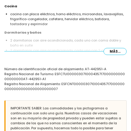
Cocina
cocina con placa eléctrica, horno eléctrico, microondas, lavavajillas,
frigorífico-congelador, cafetera, hervidor eléctrico, batidora,
tostadora y exprimidor
Dormitorios y baños
2 dormitorios con aire acondicionado, cada uno con cama doble y
baño en suite
2 dormitorios con aire acondicionado, cada uno con 2 camas
MÁS...
individuales
2 baños en suite, cada uno con lavabo simple, combinación de
bañera/ducha, y WC
Número de identificación oficial de alojamiento: AT-442951-A
baño con doble lavabo, ducha, bidet, y WC
Registro Nacional de Turismo: ESFCTU000003071000435717000000000
Exterior de la villa
00000000AT-442951-A1
Registro Nacional de Alojamiento: ESFCNT000003071000435717000000
parcela vallada
00000000000000000000007
piscina privada en forma de riñón de 12m x 5m y 2m de profundidad
jardín con grava, árboles, y muebles de jardín con tumbonas
3 terrazas, de las cuales 1 está cubierta
barbacoa
IMPORTANTE SABER: Las comodidades y los pictogramas a
ducha exterior
continuación son solo una guía. Nuestras casas de vacaciones
zona de estar y comedor al aire libre
son en su mayoría de propiedad privada y pueden estar sujetas a
2 plazas de aparcamiento privadas
cambios de los que no somos conscientes en el momento de la
terraza en la azotea
publicación. Por supuesto, hacemos todo lo posible para tener