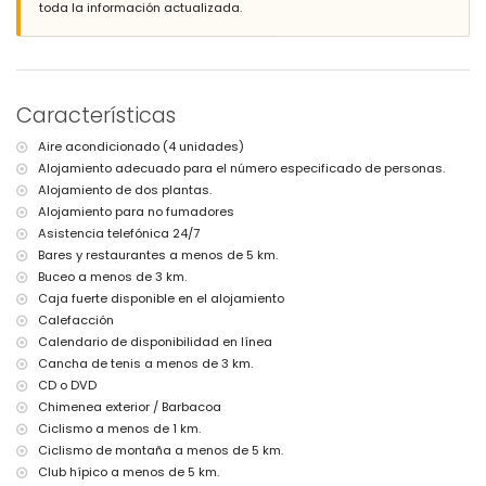
toda la información actualizada.
Más información
pueblo más cercano: Xàbia (a menos de 10 kilómetros de la villa)
río o costa más cercano: Mediterráneo, Xàbia (a menos de 3
kilómetros de la villa)
playa más cercana: El Arenal, Xàbia (a menos de 3 kilómetros de la
Características
villa)
puerto más cercano: Puerto Aduanas del Mar, Xàbia (a menos de 5
Aire acondicionado (4 unidades)
kilómetros de la villa)
Alojamiento adecuado para el número especificado de personas.
parque más cercano: Montgó, Xàbia (a menos de 3 kilómetros de la
villa)
Alojamiento de dos plantas.
aeropuerto más cercano: Alicante (a menos de 100 kilómetros de la
Alojamiento para no fumadores
villa)
Asistencia telefónica 24/7
segundo aeropuerto más cercano: Valencia (> 100 kilómetros)
Bares y restaurantes a menos de 5 km.
no se permite fumar
Buceo a menos de 3 km.
no se admiten mascotas
Caja fuerte disponible en el alojamiento
El alojamiento es muy adecuado para familias con niños
Calefacción
Instalaciones y servicios incluidos en el precio del alquiler de la
Calendario de disponibilidad en línea
villa
Cancha de tenis a menos de 3 km.
internet (WiFi)
CD o DVD
plancha y tabla de planchar
Chimenea exterior / Barbacoa
ropa de cama y toallas
Ciclismo a menos de 1 km.
servicio de recepción y servicio de emergencia 24 horas
Ciclismo de montaña a menos de 5 km.
calefacción central y aire acondicionado
Club hípico a menos de 5 km.
Instalaciones y servicios con cargo extra