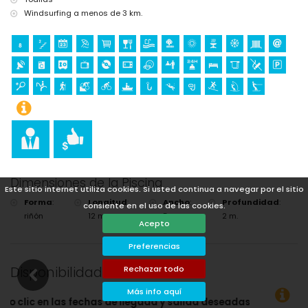
Windsurfing a menos de 3 km.
Dimensiones de la Piscina
Este sitio internet utiliza cookies. Si usted continua a navegar por el sitio
Forma
:
Longitud
:
Ancho
:
Profundidad
:
consiente en el uso de las cookies.
riñón
12 m.
5 m.
2 m.
Acepto
Preferencias
Disponibilidad
Rechazar todo
Más info aquí
deseadas!