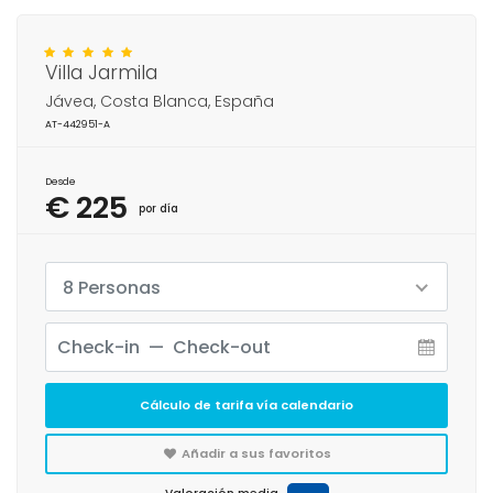
Villa Jarmila
Jávea, Costa Blanca, España
AT-442951-A
Desde
€ 225
por día
8 Personas
Cálculo de tarifa vía calendario
Añadir a sus favoritos