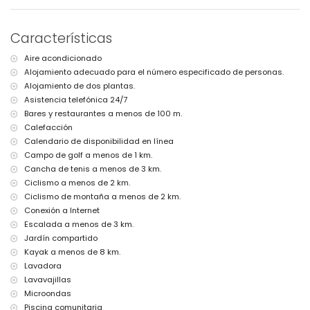
Pueblo más cercano: Jesús Pobre (a menos de 50 metros del
apartamento)
Características
Orilla o ribera más cercana: Mar Mediterráneo (a menos de 8
kilómetros del apartamento)
Aire acondicionado
Playa más cercana: La Grava, Jávea (a menos de 8 kilómetros del
Alojamiento adecuado para el número especificado de personas.
apartamento)
Puerto más cercano: Aduanas de Mar (a menos de 8 kilómetros del
Alojamiento de dos plantas.
apartamento)
Asistencia telefónica 24/7
Parque más cercano: Montgó (a menos de 2 kilómetros del
Bares y restaurantes a menos de 100 m.
apartamento)
Calefacción
Aeropuerto más cercano: Alicante (a menos de 100 kilómetros del
Calendario de disponibilidad en línea
apartamento)
Campo de golf a menos de 1 km.
Segundo aeropuerto más cercano: Valencia (> 100 kilómetros)
Consulte si se permiten mascotas
Cancha de tenis a menos de 3 km.
El alojamiento es muy adecuado para familias con niños
Ciclismo a menos de 2 km.
Ciclismo de montaña a menos de 2 km.
Instalaciones y servicios incluidos en el precio del alquiler del
apartamento
Conexión a Internet
Escalada a menos de 3 km.
Internet (WiFi)
Jardín compartido
Plancha y tabla de planchar
Kayak a menos de 8 km.
Ropa de cama y toallas
Servicio de recepción y servicio de emergencia 24 horas
Lavadora
Calefacción eléctrica
Lavavajillas
Microondas
Instalaciones y servicios con coste adicional
Piscina comunitaria