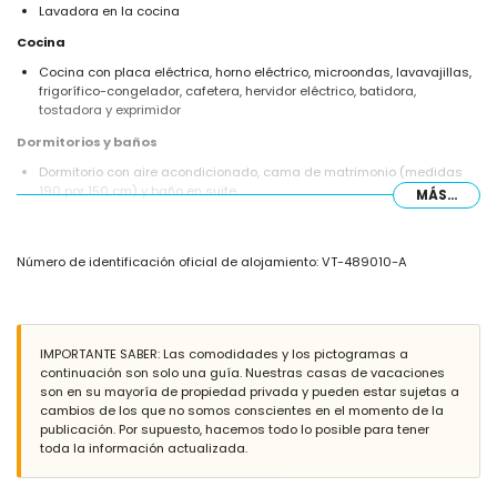
Lavadora en la cocina
Cocina
Cocina con placa eléctrica, horno eléctrico, microondas, lavavajillas,
frigorífico-congelador, cafetera, hervidor eléctrico, batidora,
tostadora y exprimidor
Dormitorios y baños
Dormitorio con aire acondicionado, cama de matrimonio (medidas
190 por 150 cm) y baño en suite
MÁS...
Dormitorio con aire acondicionado y 2 camas individuales (1 de 190
por 90 cm y 1 de 190 por 80 cm)
Baño con lavabo individual, combinación de bañera/ducha, bidet y
Número de identificación oficial de alojamiento: VT-489010-A
WC
Baño en suite con lavabo individual, ducha y WC
Exterior del apartamento
Parcela grande
IMPORTANTE SABER: Las comodidades y los pictogramas a
Piscina comunitaria de 12m x 6m y 2m de profundidad
continuación son solo una guía. Nuestras casas de vacaciones
Jardín comunitario con césped
son en su mayoría de propiedad privada y pueden estar sujetas a
Área de juegos
cambios de los que no somos conscientes en el momento de la
2 terrazas cubiertas
publicación. Por supuesto, hacemos todo lo posible para tener
Ducha exterior
toda la información actualizada.
Espacio de aparcamiento cubierto comunitario
Más información