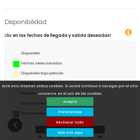
Disponibilidad
da deseadas!
Disponible
Fechas seleccionadas
Disponible bajo petición
Precios a consultar
Este sitio internet utiliza cookies. Si usted continua a navegar por el sitio
Llegada no permitida
consiente en el uso de las cookies.
Acepto
Salida no permitida
Preferencias
No disponible
Rechazar todo
agosto de 2026
Más info aquí
lu
ma
mi
ju
vi
sá
do