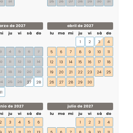
30
31
25
26
27
28
29
30
31
rzo de 2027
abril de 2027
mi
ju
vi
sá
do
lu
ma
mi
ju
vi
sá
do
1
2
3
4
3
4
5
6
7
5
6
7
8
9
10
11
10
11
12
13
14
12
13
14
15
16
17
18
17
18
19
20
21
19
20
21
22
23
24
25
24
25
26
27
28
26
27
28
29
30
31
unio de 2027
julio de 2027
mi
ju
vi
sá
do
lu
ma
mi
ju
vi
sá
do
2
3
4
5
6
1
2
3
4
9
10
11
12
13
5
6
7
8
9
10
11