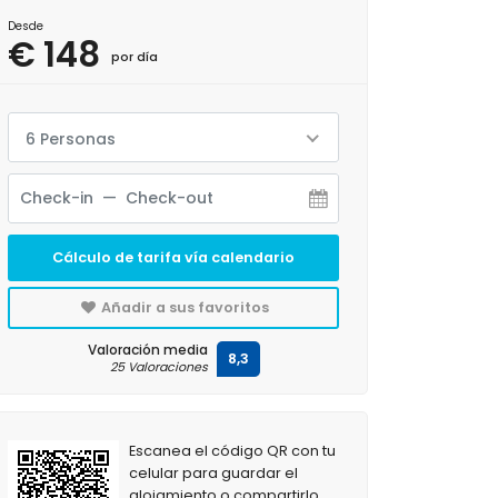
Desde
€ 148
por día
6 Personas
Cálculo de tarifa vía calendario
Añadir a sus favoritos
Valoración media
8,3
25 Valoraciones
Escanea el código QR con tu
celular para guardar el
alojamiento o compartirlo