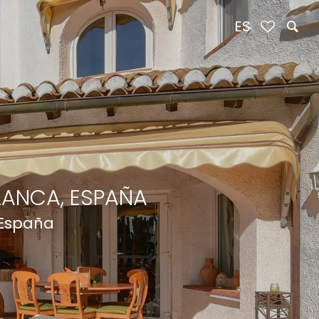
ES
LANCA, ESPAÑA
 España