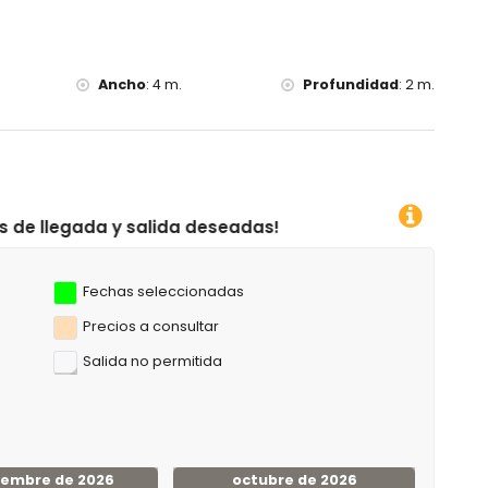
e 10 kilómetros de la villa)
tros de la villa)
Ancho
:
4 m.
Profundidad
:
2 m.
da deseadas!
Fechas seleccionadas
Precios a consultar
Salida no permitida
iembre de 2026
octubre de 2026