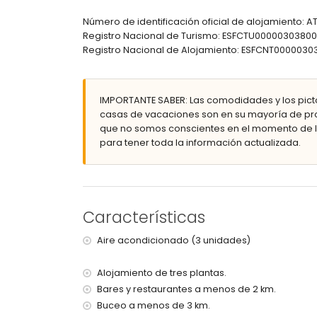
2 baños en suite, cada uno con doble lavabo, 
Baño con lavabo individual, ducha y WC
Número de identificación oficial de alojamiento: 
Registro Nacional de Turismo: ESFCTU000003038
Exterior de la villa
Registro Nacional de Alojamiento: ESFCNT0000
Parcela grande y cerrada
Piscina privada ovalada de 10m x 4m y 2m de p
Jardín con grava, árboles y mobiliario de jard
IMPORTANTE SABER: Las comodidades y los pict
2 terrazas
casas de vacaciones son en su mayoría de pro
Cocina exterior
que no somos conscientes en el momento de la
Área de estar al aire libre
para tener toda la información actualizada.
Más información
Pueblo más cercano: Moraira (a menos de 3 kiló
Ribera u orilla más cercana: Mar Mediterráneo (
Playa más cercana: El Portet (a menos de 3 kilóm
Características
Puerto más cercano: Puerto de El Portet (a menos
Aeropuerto más cercano: Alicante (a menos de 1
Aire acondicionado (3 unidades)
Segundo aeropuerto más cercano: Valencia (> 
Por favor, consulte si se permiten mascotas
Alojamiento de tres plantas.
El alojamiento es muy adecuado para familias 
Bares y restaurantes a menos de 2 km.
Instalaciones y servicios incluidos en el precio d
Buceo a menos de 3 km.