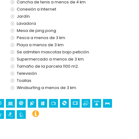
Cancha de tenis a menos de 4 km.
Conexión a Internet
Jardín
Lavadora
Mesa de ping pong
Pesca a menos de 3 km.
Playa a menos de 3 km.
Se admiten mascotas bajo petición.
Supermercado a menos de 3 km.
Tamaño de la parcela 1100 m2.
s vacaciones en Moraira, Costa Blanca
Televisión
(El Portet) (a menos de 5 kilómetros de la casa)
Toallas
 Blanca
Windsurfing a menos de 3 km.
stillo (Castillo de Moraira), ruina (Castillo de Moraira),
stórico (Centro Histórico) (a menos de 5 kilómetros del
s de 10 kilómetros del alojamiento)
urf (a menos de 5 kilómetros de la villa)