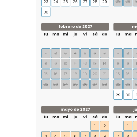
28
29
23
24
25
26
27
28
29
30
febrero de 2027
ma
lu
ma
mi
ju
vi
sá
do
lu
ma
1
2
3
4
5
6
7
1
2
8
9
10
11
12
13
14
8
9
15
16
17
18
19
20
21
15
16
22
23
24
25
26
27
28
22
23
29
30
mayo de 2027
j
lu
ma
mi
ju
vi
sá
do
lu
ma
1
2
1
3
4
5
6
7
8
9
7
8