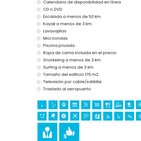
Internet (WiFi)
Calendario de disponibilidad en línea
Aspiradora y plancha con tabla de planchar
CD o DVD
Ropa de cama y toallas
Escalada a menos de 50 km.
Servicio de emergencia 24 horas
Kayak a menos de 3 km.
Billar y tenis de mesa
Lavavajillas
Calefacción central y aire acondicionado
Microondas
Instalaciones y servicios con coste adicional
Piscina privada
Servicio de aeropuerto
Ropa de cama incluida en el precio
Cama extra (bajo demanda)
Snorkeling a menos de 3 km.
Surfing a menos de 3 km.
Actividades de entretenimiento y ocio para su
Tamaño del edificio 175 m2.
Discoteca, club nocturno, bar y paseo marítimo 
Televisión por cable/satélite
Lugares de interés y cultura en Moraira, Costa
Traslado al aeropuerto
Iglesia (Iglesia Parroquial de Santa Catalina), ca
monumento (Torre Vigía del Cap d'Or) y lugar hi
alojamiento)
Museo (Ecomuseo Cemroqt L'almassera) (a meno
Deportes
Tenis, kayak, pesca, buceo, snorkel, surf y winds