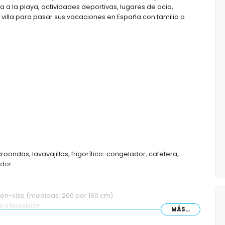
a a la playa, actividades deportivas, lugares de ocio,
 villa para pasar sus vacaciones en España con familia o
roondas, lavavajillas, frigorífico-congelador, cafetera,
idor
en-size (medidas: 200 por 160 cm)
y televisión
MÁS...
ndividuales (medidas: 200 por 90 cm)