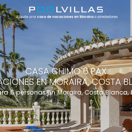
Alquile una
casa de vacaciones en Moraira
o alrededores
CASA CHIMO 6 PAX
CIONES EN MORAIRA, COSTA B
para 6 personas en Moraira, Costa Blanca,