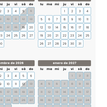
mi
ju
vi
sá
do
lu
ma
mi
ju
vi
sá
do
6
2
3
4
5
1
2
3
4
9
10
11
12
13
5
6
7
8
9
10
11
16
17
18
19
20
12
13
14
15
16
17
18
23
24
25
26
27
19
20
21
22
23
24
25
30
26
27
28
29
30
31
embre de 2026
enero de 2027
mi
ju
vi
sá
do
lu
ma
mi
ju
vi
sá
do
1
2
3
2
3
4
5
6
13
4
5
6
7
8
9
10
9
10
11
12
16
17
18
19
20
11
12
13
14
15
16
17
23
24
25
26
27
18
19
20
21
22
23
24