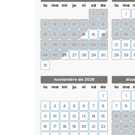
lu
ma
mi
ju
vi
sá
do
lu
ma
1
2
1
3
4
5
6
7
8
9
7
8
10
11
12
13
14
15
14
15
16
17
18
19
20
21
22
23
21
22
24
25
26
27
28
29
30
28
29
31
noviembre de 2026
dici
lu
ma
mi
ju
vi
sá
do
lu
ma
1
1
2
3
4
5
6
7
8
7
8
14
15
9
10
11
12
13
14
15
21
22
16
17
18
19
20
21
22