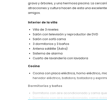
grava y árboles, y una hermosa piscina. La cercaní
atracciones y cultura hacen de esta una excelente
amigos.
Interior de la villa
Villa de 3 niveles
Salón con televisión y reproductor de DVD
Salón con sofá cama
3 dormitorios y 3 baños
Antena satélite (Astra)
Sistema de alarma
Cuarto de lavandería con lavadora
Cocina
Cocina con placa eléctrica, horno eléctrico, mic
hervidor eléctrico, batidora, tostadora y exprim
Dormitorios y baños
Dormitorio con aire acondicionado y cama que
Dormitorio con aire acondicionado, cama doble 
Dormitorio con aire acondicionado y 2 camas i