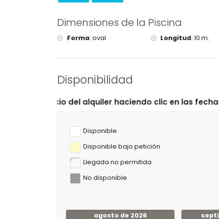
Golf (Club de Golf Ifach) y equitación (a menos d
Ciclismo (a menos de 25 kilómetros de la villa)
Dimensiones de la Piscina
Escalada y esquí acuático (a menos de 50 kilóme
Forma
:
oval
Longitud
:
10 m.
Disponibilidad
l alquiler haciendo clic en las fechas de llegada y sali
Disponible
Disponible bajo petición
Llegada no permitida
No disponible
agosto de 2026
sept