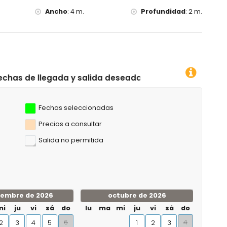
Ancho
:
4 m.
Profundidad
:
2 m.
lida deseadas!
Fechas seleccionadas
Precios a consultar
Salida no permitida
iembre de 2026
octubre de 2026
mi
ju
vi
sá
do
lu
ma
mi
ju
vi
sá
do
6
4
2
3
4
5
1
2
3