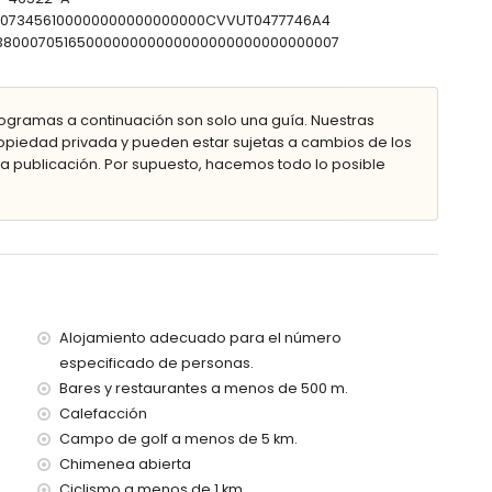
800073456100000000000000000CVVUT0477746A4
0303800070516500000000000000000000000000007
ior
ogramas a continuación son solo una guía. Nuestras
piedad privada y pueden estar sujetas a cambios de los
metros de la villa)
 publicación. Por supuesto, hacemos todo lo posible
etros de la villa)
metros de la villa)
enos de 100 kilómetros de la villa)
encia (> 100 kilómetros)
e alquiler de la villa
Alojamiento adecuado para el número
especificado de personas.
Bares y restaurantes a menos de 500 m.
Calefacción
Campo de golf a menos de 5 km.
Chimenea abierta
s vacaciones en Moraira, Costa Blanca
Ciclismo a menos de 1 km.