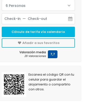
6 Personas
Cálculo de tarifa vía calendario
Añadir a sus favoritos
Valoración media
7,7
26 Valoraciones
Escanea el código QR con tu
celular para guardar el
alojamiento o compartirlo
con otros.