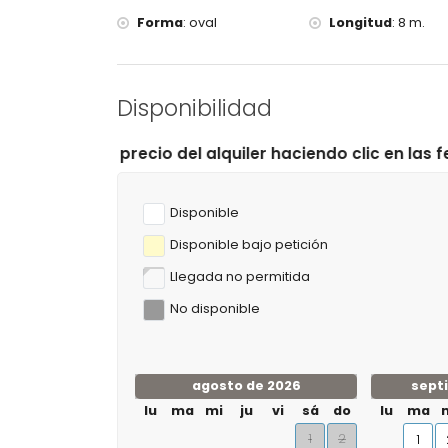
Forma
:
oval
Longitud
:
8 m.
Disponibilidad
del alquiler haciendo clic en las fechas de llegada y sa
Disponible
Disponible bajo petición
Llegada no permitida
No disponible
agosto de 2026
sept
lu
ma
mi
ju
vi
sá
do
lu
ma
1
2
1