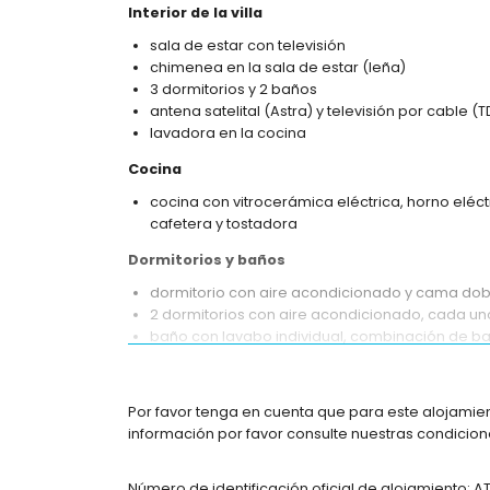
Interior de la villa
sala de estar con televisión
chimenea en la sala de estar (leña)
3 dormitorios y 2 baños
antena satelital (Astra) y televisión por cable (T
lavadora en la cocina
Cocina
cocina con vitrocerámica eléctrica, horno eléctr
cafetera y tostadora
Dormitorios y baños
dormitorio con aire acondicionado y cama dob
2 dormitorios con aire acondicionado, cada un
baño con lavabo individual, combinación de b
baño con lavabo individual, ducha, bidé y inod
Exterior de la villa
Por favor tenga en cuenta que para este alojamie
terreno cerrado
información por favor consulte nuestras condicione
piscina privada ovalada de 8m x 4m y 2m de p
jardín con árboles y muebles de jardín con tu
Número de identificación oficial de alojamiento: 