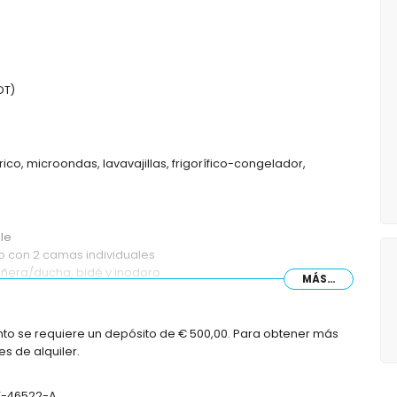
DT)
ico, microondas, lavavajillas, frigorífico-congelador,
le
o con 2 camas individuales
añera/ducha, bidé y inodoro
MÁS...
oro
nto se requiere un depósito de € 500,00. Para obtener más
s de alquiler.
rofundidad
mbonas
AT-46522-A