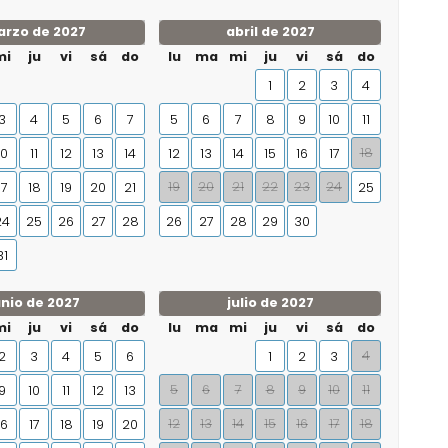
rzo de 2027
abril de 2027
mi
ju
vi
sá
do
lu
ma
mi
ju
vi
sá
do
1
2
3
4
3
4
5
6
7
5
6
7
8
9
10
11
18
10
11
12
13
14
12
13
14
15
16
17
19
20
21
22
23
24
17
18
19
20
21
25
24
25
26
27
28
26
27
28
29
30
31
unio de 2027
julio de 2027
mi
ju
vi
sá
do
lu
ma
mi
ju
vi
sá
do
4
2
3
4
5
6
1
2
3
5
6
7
8
9
10
11
9
10
11
12
13
12
13
14
15
16
17
18
16
17
18
19
20