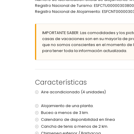
3 terrazas, de las cuales 1 está cubierta
Registro Nacional de Turismo: ESFCTU00000303
barbacoa
Registro Nacional de Alojamiento: ESFCNT0000
ducha exterior
área de estar exterior y área de comedor exter
terraza en la azotea
IMPORTANTE SABER: Las comodidades y los pict
Más información
casas de vacaciones son en su mayoría de pro
pueblo más cercano: Moraira (a menos de 3 kiló
que no somos conscientes en el momento de la
playa más cercana: Ampolla (a menos de 3 kilóm
para tener toda la información actualizada.
puerto más cercano: Moraira (a menos de 3 kiló
aeropuerto más cercano: El Altet - Alicante (a m
segundo aeropuerto más cercano: Manises - Val
se permiten mascotas
Características
Servicios e instalaciones incluidos en el precio d
internet (ADSL)
Aire acondicionado (4 unidades)
servicio de recepción
Alojamiento de una planta.
Servicios e instalaciones con cargo adicional
Buceo a menos de 3 km.
calefacción central y aire acondicionado
Calendario de disponibilidad en línea
Cancha de tenis a menos de 2 km.
Entretenimiento y actividades de ocio para su
Chimenea exterior / Barbacoa