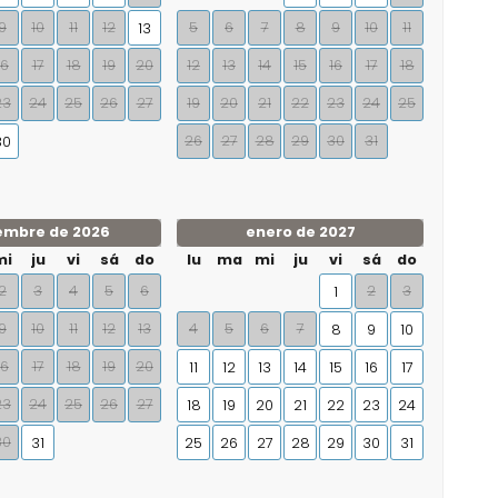
9
10
11
12
5
6
7
8
9
10
11
13
16
17
18
19
20
12
13
14
15
16
17
18
23
24
25
26
27
19
20
21
22
23
24
25
26
27
28
29
30
31
30
embre de 2026
enero de 2027
mi
ju
vi
sá
do
lu
ma
mi
ju
vi
sá
do
2
3
4
5
6
2
3
1
9
10
11
12
13
4
5
6
7
8
9
10
16
17
18
19
20
11
12
13
14
15
16
17
23
24
25
26
27
18
19
20
21
22
23
24
30
31
25
26
27
28
29
30
31