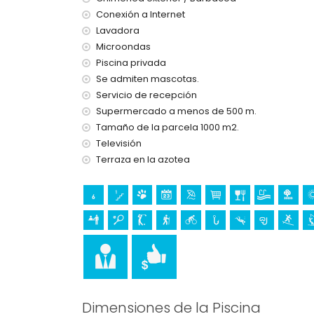
bar (a menos de 500 metros de la casa)
Conexión a Internet
teatro, discoteca, club nocturno y paseo marít
Lavadora
Atracciones y cultura en Moraira, Costa Blanc
Microondas
iglesia (Moraira) y castillo (a menos de 5 kilóm
Piscina privada
museo (Eco Museo Teulada) (a menos de 10 kil
Se admiten mascotas.
Servicio de recepción
Deportes
Supermercado a menos de 500 m.
ciclismo (a menos de 1000 metros de la villa)
Tamaño de la parcela 1000 m2.
tenis, golf (San Jaime), senderismo, pesca, buc
Televisión
villa)
Terraza en la azotea
paseos a caballo (a menos de 10 kilómetros de l
Dimensiones de la Piscina