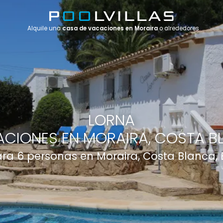
Alquile una
casa de vacaciones en Moraira
o alrededores
LORNA
CIONES EN MORAIRA, COSTA B
para 6 personas en Moraira, Costa Blanca,