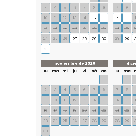
3
4
5
6
7
8
9
7
8
10
11
12
13
14
15
16
14
15
17
18
19
20
21
22
23
21
22
24
25
26
28
27
28
29
30
29
31
noviembre de 2026
dici
lu
ma
mi
ju
vi
sá
do
lu
ma
1
1
2
3
4
5
6
7
8
7
8
9
10
11
12
13
14
15
14
15
16
17
18
19
20
21
22
21
22
23
24
25
26
27
28
29
28
29
30