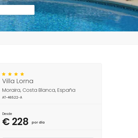
Villa Lorna
Moraira, Costa Blanca, España
AT-46522-A
Desde
€ 228
por día