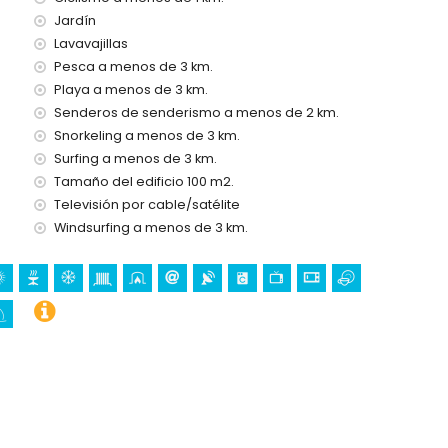
Jardín
imo (a menos de 5 kilómetros de la casa)
Lavavajillas
a
Pesca a menos de 3 km.
etros del alojamiento)
Playa a menos de 3 km.
ómetros del alojamiento)
Senderos de senderismo a menos de 2 km.
Snorkeling a menos de 3 km.
Surfing a menos de 3 km.
Tamaño del edificio 100 m2.
eo, esnórquel, surf y windsurf (a menos de 5 kilómetros de la
Televisión por cable/satélite
Windsurfing a menos de 3 km.
a villa)