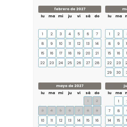
febrero de 2027
ma
lu
ma
mi
ju
vi
sá
do
lu
ma
1
2
3
4
5
6
7
1
2
8
9
10
11
12
13
14
8
9
15
16
17
18
19
20
21
15
16
22
23
24
25
26
27
28
22
23
29
30
mayo de 2027
j
lu
ma
mi
ju
vi
sá
do
lu
ma
1
2
1
3
4
5
6
7
8
9
7
8
10
11
12
13
14
15
16
14
15