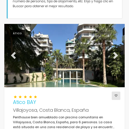
Personas
número de personas, tipo de alojamiento, etc. Elija y haga clic en
Buscar para obtener el mejor resultado.
Dormitorios
Cuartos de baño
ÁTICO
Previous
Next
Servicios populares
Condiciones
Atico BAY
Villajoyosa, Costa Blanca, España
Penthouse bien amueblado con piscina comunitaria en
Villajoyosa, Costa Blanca, España, para 6 personas. La casa
Opciones
está situada en una zona residencial de playa y se encuentra