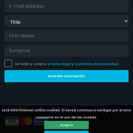
Title:
He leído y Acepto
el aviso legal
y
la politica de privacidad
.
Guardar Suscripción
Languages
Currencies
Este sitio internet utiliza cookies. Si usted continua a navegar por el sitio
consiente en el uso de las cookies.
Acepto