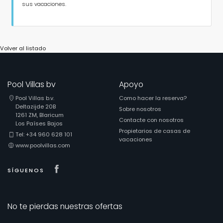
sus vacaciones.
Volver al listado
Pool Villas bv
Apoyo
Pool Villas b.v.
Como hacer la reserva?
Deltazijde 20B
Sobre nosotros
1261 ZM, Blaricum
Contacte con nosotros
Los Países Bajos
Propietarios de casas de
Tel: +34 960 628 101
vacaciones
www.poolvillas.com
Visit our Facebook page
SÍGUENOS
No te pierdas nuestras ofertas