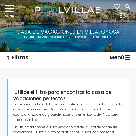
ES
CASA DE VACACIONES EN VILLAJOYOSA
1 Casa de vacaciones en Villajoyosa o alrededores
Filtros
Menú
¡Utilice el filtro para encontrar la casa de
vacaciones perfecta!
En un ordenador, el filtro se encuentra a la izquierda de la lista de
casas de vacaciones. Si busca a través del mapa, el filtro está
oculto a la izquierda y puede hacer clic en el icono del filtro para
Tipo de alojamiento
hacerlo visible.
En un smartphone, el filtro está encima de la lista de casas de
vacaciones. Utilice el filtro para afinar su búsqueda por zona,