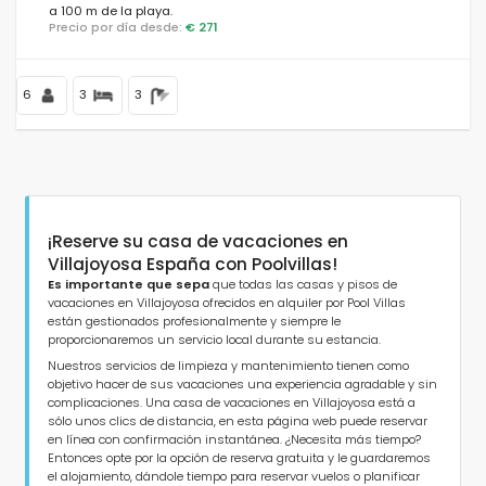
a 100 m de la playa.
Precio por día desde:
€ 271
Distancias
6
3
3
Confort
¡Reserve su casa de vacaciones en
Servicios
Villajoyosa España con Poolvillas!
Es importante que sepa
que todas las casas y pisos de
vacaciones en Villajoyosa ofrecidos en alquiler por Pool Villas
están gestionados profesionalmente y siempre le
proporcionaremos un servicio local durante su estancia.
Vistas
Nuestros servicios de limpieza y mantenimiento tienen como
objetivo hacer de sus vacaciones una experiencia agradable y sin
complicaciones. Una casa de vacaciones en Villajoyosa está a
sólo unos clics de distancia, en esta página web puede reservar
Otros
en línea con confirmación instantánea. ¿Necesita más tiempo?
Entonces opte por la opción de reserva gratuita y le guardaremos
el alojamiento, dándole tiempo para reservar vuelos o planificar