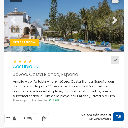
Para la familia
(161)
Para las parejas
(0)
Previous
Next
Cerca de la playa
(20)
Area de playa
(35)
OFERTA ESPECIAL
Cerca de campos de golf
(0)
En área rural
(19)
Adsubia 22
Madia pizarra
(0)
Jávea, Costa Blanca, España
Amplia y confortable villa en Jávea, Costa Blanca, España, con
Descuentos especiales
(126)
piscina privada para 22 personas. La casa está situada en
una zona residencial de playa, cerca de restaurantes, bares y
supermercados, a 1 km de la playa de El Arenal, Jávea, y a 1 km
Precio por día desde:
€ 696
del Mediterráneo, Jávea.
Valoración media
7,8
22
8
6
95 Valoraciones