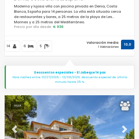
Moderna y lujosa villa con piscina privada en Denia, Costa
Blanca, España para 14 personas. La villa está situada cerca
de restaurantes y bares, a 25 metros de la playa de Les
Marines y a 25 metros del Mediterráneo.
Precio por día desde:
€ 936
Valoración media
10,0
14
6
5
1 Valoraciones
Descuentos especiales - El Jabeque 14 pax
Para noches entre 01/07/2026 - 13/09/2026: descuento especial de último
minuto hasta 25 %.
VILLA
Previous
Next