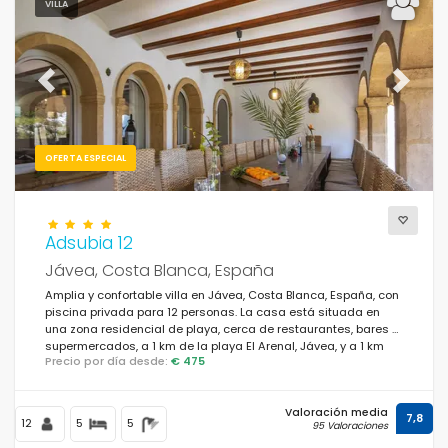
VILLA
Previous
Next
OFERTA ESPECIAL
Adsubia 12
Jávea, Costa Blanca, España
Amplia y confortable villa en Jávea, Costa Blanca, España, con
piscina privada para 12 personas. La casa está situada en
una zona residencial de playa, cerca de restaurantes, bares y
supermercados, a 1 km de la playa El Arenal, Jávea, y a 1 km
Precio por día desde:
€ 475
del Mediterráneo, Jávea.
Valoración media
7,8
12
5
5
95 Valoraciones