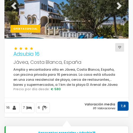
Previous
Next
OFERTA ESPECIAL
Adsubia 16
Jávea, Costa Blanca, España
Amplia y encantadora villa en Jávea, Costa Blanca, España,
con piscina privada para 16 personas. La casa está situada
en una zona residencial de playa, cerca de restaurantes,
bares y supermercados, a 1 km de la playa El Arenal de Jávea
Precio por día desde:
€ 580
y a 1 km del Mar Mediterráneo, Jávea.
Valoración media
7,8
16
7
6
95 Valoraciones
Descuentos especiales - Adsubia 16