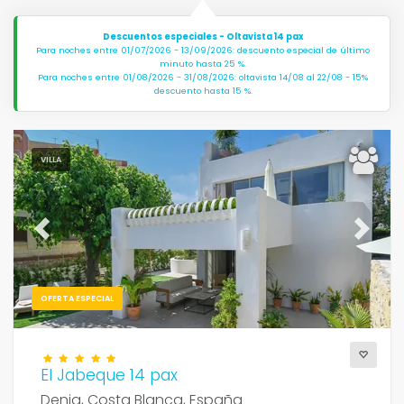
Descuentos especiales - Oltavista 14 pax
Para noches entre 01/07/2026 - 13/09/2026: descuento especial de último
minuto hasta 25 %.
Para noches entre 01/08/2026 - 31/08/2026: oltavista 14/08 al 22/08 - 15%
descuento hasta 15 %.
VILLA
Previous
Next
OFERTA ESPECIAL
El Jabeque 14 pax
Denia, Costa Blanca, España