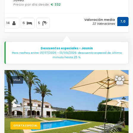
Precio por día desde:
€ 332
Valoración media
7,0
14
6
5
22 Valoraciones
Descuentos especiales - Jasmin
Para noches entre 01/07/2026 - 13/09/2026: descuento especial de último
minuto hasta 25 %.
VILLA
Previous
Next
OFERTA ESPECIAL