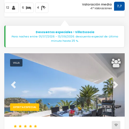
Valoración media
7,7
12
6
4
47 Valoraciones
Descuentos especiales - Villa Escocia
Para noches entre 01/07/2026 - 13/09/2026: descuento especial de último
minuto hasta 25 %.
VILLA
Previous
Next
OFERTA ESPECIAL