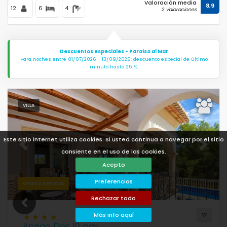
Valoración media
8,9
12
6
4
2 Valoraciones
Descuentos especiales - Paraiso al Mar
Para noches entre 01/07/2026 - 13/09/2026: descuento especial de último
minuto hasta 25 %.
VILLA
Este sitio internet utiliza cookies. Si usted continua a navegar por el sitio
Previous
Next
consiente en el uso de las cookies.
Acepto
Preferencias
OFERTA ESPECIAL
Rechazar todo
Más info aquí
Anngo Dos 10 pax