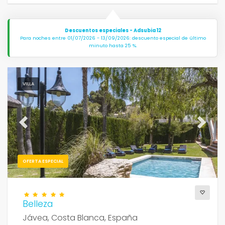
Descuentos especiales - Adsubia 12
Para noches entre 01/07/2026 - 13/09/2026: descuento especial de último
minuto hasta 25 %.
VILLA
Previous
Next
OFERTA ESPECIAL
Belleza
Jávea, Costa Blanca, España