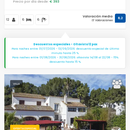
Precio por día desde:
€ 393
Valoración media
8,2
12
6
6
13 Valoraciones
Descuentos especiales - Oltavista 12 pax
Para noches entre 01/07/2026 - 13/09/2026: descuento especial de último
minuto hasta 25 %.
Para noches entre 01/08/2026 - 31/08/2026: oltavista 14/08 al 22/08 - 15%
descuento hasta 15 %.
VILLA
Previous
Next
OFERTA ESPECIAL