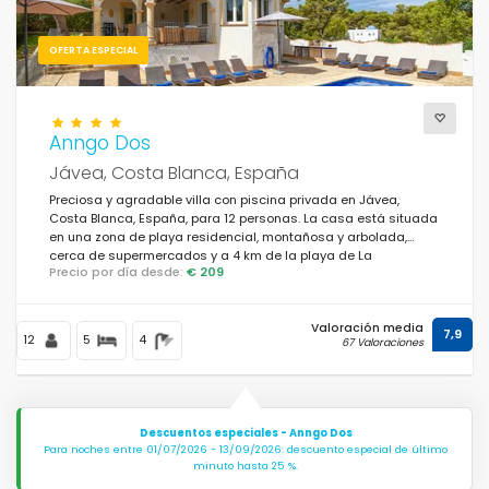
OFERTA ESPECIAL
Anngo Dos
Jávea, Costa Blanca, España
Preciosa y agradable villa con piscina privada en Jávea,
Costa Blanca, España, para 12 personas. La casa está situada
en una zona de playa residencial, montañosa y arbolada,
cerca de supermercados y a 4 km de la playa de La
Precio por día desde:
€ 209
Granadella, Jávea.
Valoración media
7,9
12
5
4
67 Valoraciones
Descuentos especiales - Anngo Dos
Para noches entre 01/07/2026 - 13/09/2026: descuento especial de último
minuto hasta 25 %.