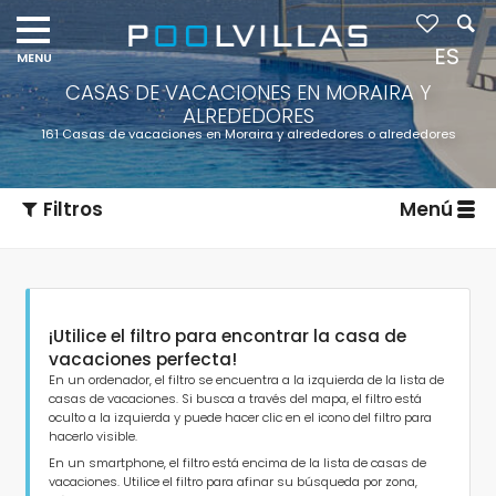
ES
CASAS DE VACACIONES EN MORAIRA Y
ALREDEDORES
161 Casas de vacaciones en Moraira y alrededores o alrededores
Filtros
Menú
¡Utilice el filtro para encontrar la casa de
vacaciones perfecta!
En un ordenador, el filtro se encuentra a la izquierda de la lista de
casas de vacaciones. Si busca a través del mapa, el filtro está
oculto a la izquierda y puede hacer clic en el icono del filtro para
Tipo de alojamiento
hacerlo visible.
En un smartphone, el filtro está encima de la lista de casas de
vacaciones. Utilice el filtro para afinar su búsqueda por zona,