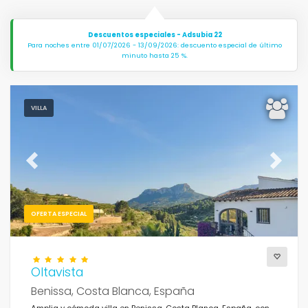
Descuentos especiales - Adsubia 22
Para noches entre 01/07/2026 - 13/09/2026: descuento especial de último
minuto hasta 25 %.
VILLA
Previous
Next
OFERTA ESPECIAL
Oltavista
Benissa, Costa Blanca, España
Amplia y cómoda villa en Benissa, Costa Blanca, España, con