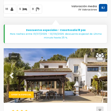
Valoración media
8,1
18
9
8
94 Valoraciones
Descuentos especiales - Casa Rosalia 18 pax
Para noches entre 01/07/2026 - 13/09/2026: descuento especial de último
minuto hasta 25 %.
VILLA
Previous
Next
OFERTA ESPECIAL