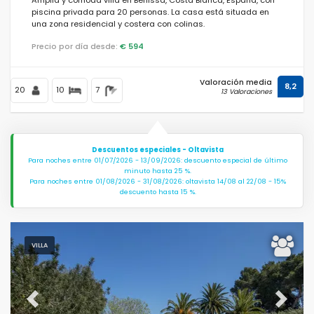
piscina privada para 20 personas. La casa está situada en
una zona residencial y costera con colinas.
Precio por día desde:
€ 594
Valoración media
8,2
20
10
7
13 Valoraciones
Descuentos especiales - Oltavista
Para noches entre 01/07/2026 - 13/09/2026: descuento especial de último
minuto hasta 25 %.
Para noches entre 01/08/2026 - 31/08/2026: oltavista 14/08 al 22/08 - 15%
descuento hasta 15 %.
VILLA
Previous
Next