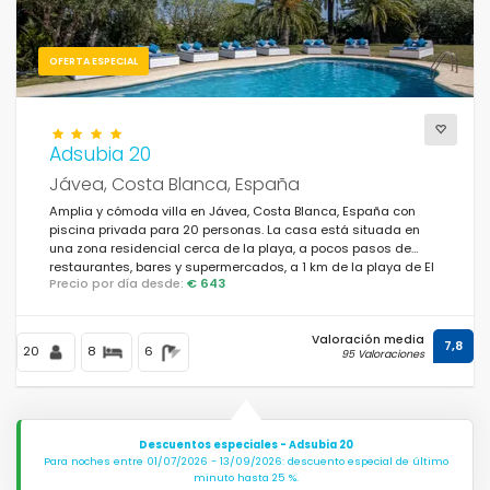
OFERTA ESPECIAL
Adsubia 20
Jávea, Costa Blanca, España
Amplia y cómoda villa en Jávea, Costa Blanca, España con
piscina privada para 20 personas. La casa está situada en
una zona residencial cerca de la playa, a pocos pasos de
restaurantes, bares y supermercados, a 1 km de la playa de El
Precio por día desde:
€ 643
Arenal, Jávea, y a 1 km del Mar Mediterráneo, Jávea.
Valoración media
7,8
20
8
6
95 Valoraciones
Descuentos especiales - Adsubia 20
Para noches entre 01/07/2026 - 13/09/2026: descuento especial de último
minuto hasta 25 %.