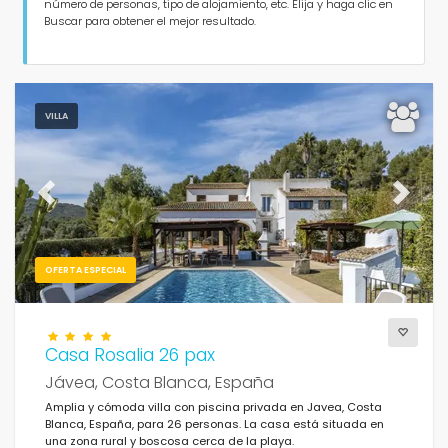
Personas
número de personas, tipo de alojamiento, etc. Elija y haga clic en
Buscar para obtener el mejor resultado.
Dormitorios
Cuartos de baño
VILLA
Previous
Next
Su selección
(161)
OFERTA ESPECIAL
Para la familia
Casa Rosalia 26 pax
Limpiar filtros
Jávea, Costa Blanca, España
Amplia y cómoda villa con piscina privada en Javea, Costa
Blanca, España, para 26 personas. La casa está situada en
una zona rural y boscosa cerca de la playa.
Servicios populares