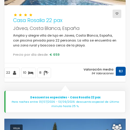
Vistas
Casa Rosalia 22 pax
Jávea, Costa Blanca, España
Amplia y alegre villa de lujo en Javea, Costa Blanca, España,
Otros
con piscina privada para 22 personas. La villa se encuentra en
una zona rural y boscosa cerca de la playa.
Precio por día desde:
€ 659
Su última visita
(0)
Sus favoritos
(0)
Valoración media
8,1
22
10
8
94 Valoraciones
Novedades
(10)
Los mejor puntuados
(140)
Descuentos especiales - Casa Rosalia 22 pax
Propiedades de lujo
(59)
Para noches entre 01/07/2026 - 13/09/2026: descuento especial de último
minuto hasta 25 %.
Fin de semana
(1)
Del mes
(27)
VILLA