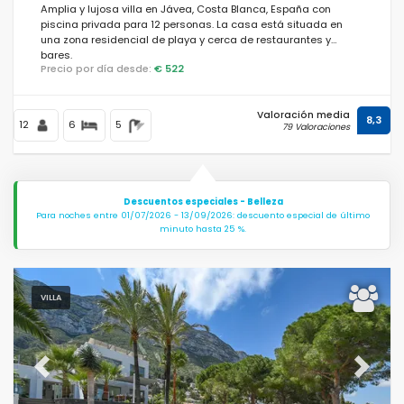
Amplia y lujosa villa en Jávea, Costa Blanca, España con
piscina privada para 12 personas. La casa está situada en
una zona residencial de playa y cerca de restaurantes y
bares.
Precio por día desde:
€ 522
Valoración media
8,3
12
6
5
79 Valoraciones
Descuentos especiales - Belleza
Para noches entre 01/07/2026 - 13/09/2026: descuento especial de último
minuto hasta 25 %.
VILLA
Previous
Next