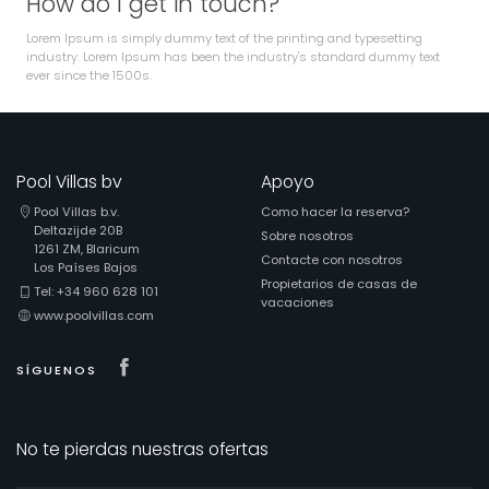
How do I get in touch?
Lorem Ipsum is simply dummy text of the printing and typesetting
industry. Lorem Ipsum has been the industry's standard dummy text
ever since the 1500s.
Pool Villas bv
Apoyo
Pool Villas b.v.
Como hacer la reserva?
Deltazijde 20B
Sobre nosotros
1261 ZM, Blaricum
Contacte con nosotros
Los Países Bajos
Propietarios de casas de
Tel: +34 960 628 101
vacaciones
www.poolvillas.com
Visit our Facebook page
SÍGUENOS
No te pierdas nuestras ofertas