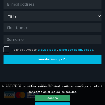
Title:
He leído y Acepto
el aviso legal
y
la politica de privacidad
.
Guardar Suscripción
Languages
Currencies
Este sitio internet utiliza cookies. Si usted continua a navegar por el sitio
consiente en el uso de las cookies.
Acepto