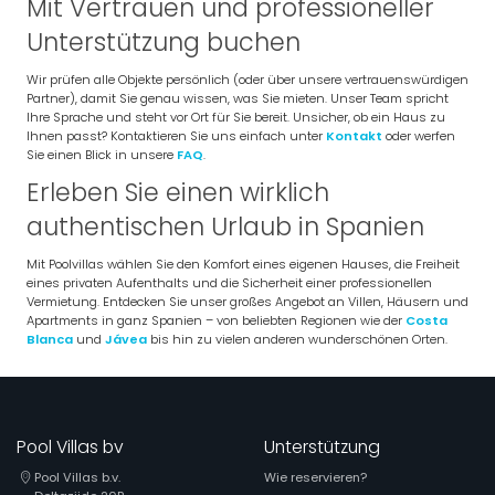
Mit Vertrauen und professioneller
Unterstützung buchen
Wir prüfen alle Objekte persönlich (oder über unsere vertrauenswürdigen
Partner), damit Sie genau wissen, was Sie mieten. Unser Team spricht
Ihre Sprache und steht vor Ort für Sie bereit. Unsicher, ob ein Haus zu
Ihnen passt? Kontaktieren Sie uns einfach unter
Kontakt
oder werfen
Sie einen Blick in unsere
FAQ
.
Erleben Sie einen wirklich
authentischen Urlaub in Spanien
Mit Poolvillas wählen Sie den Komfort eines eigenen Hauses, die Freiheit
eines privaten Aufenthalts und die Sicherheit einer professionellen
Vermietung. Entdecken Sie unser großes Angebot an Villen, Häusern und
Apartments in ganz Spanien – von beliebten Regionen wie der
Costa
Blanca
und
Jávea
bis hin zu vielen anderen wunderschönen Orten.
Pool Villas bv
Unterstützung
Pool Villas b.v.
Wie reservieren?