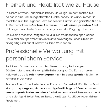
Freiheit und Flexibilität wie zu Hause
In einem privaten Ferienhaus haben Sie völlige Freiheit: Kochen Sie
selbst in einer voll ausgestatteten Küche, essen Sie wann immer Sie
möchten auf Ihrer eigenen Terrasse oder im Garten und genießen Sie die
Außenbereiche wie
Garten, Terrasse und oft einen privaten Pool
.
Hotelregeln und feste Essenszeiten gehören der Vergangenheit an!
Ob Sie eine moderne, zeitgemäße Villa, ein traditionelles spanisches
Haus oder ein Apartment an der Küste bevorzugen: Jedes Objekt ist
einzigartig und passt perfekt zu Ihren Wünschen.
Professionelle Verwaltung mit
persönlichem Service
Poolvillas kümmert sich um alles: Vermarktung, Buchungen,
Gästeempfang und die komplette Betreuung vor Ort. Dank unseres
Netzwerks aus
lokalen Servicepartnern in ganz Spanien
ist immer
jemand in der Nähe.
Für den Eigentümer bedeutet das Ruhe und Sicherheit. Für Sie als Gast:
ein
gut gepflegtes, sicheres und gründlich geprüftes Haus
, ein
Gesamtpreis inklusive aller Pflichtkosten
(keine Überraschungen)
und sofortige Hilfe bei Fragen, Restauranttipps, Ausflügen oder kleinen
Problemen.