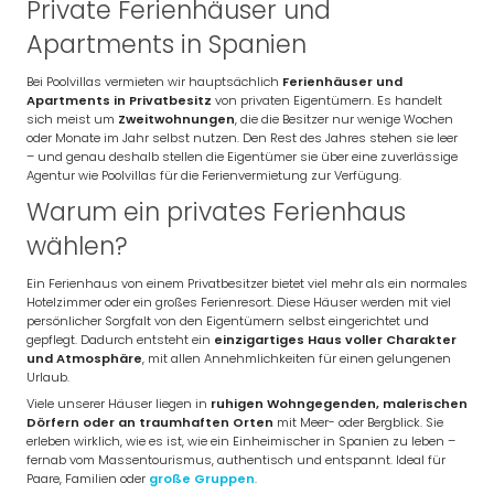
Private Ferienhäuser und
Apartments in Spanien
Bei Poolvillas vermieten wir hauptsächlich
Ferienhäuser und
Apartments in Privatbesitz
von privaten Eigentümern. Es handelt
sich meist um
Zweitwohnungen
, die die Besitzer nur wenige Wochen
oder Monate im Jahr selbst nutzen. Den Rest des Jahres stehen sie leer
– und genau deshalb stellen die Eigentümer sie über eine zuverlässige
Agentur wie Poolvillas für die Ferienvermietung zur Verfügung.
Warum ein privates Ferienhaus
wählen?
Ein Ferienhaus von einem Privatbesitzer bietet viel mehr als ein normales
Hotelzimmer oder ein großes Ferienresort. Diese Häuser werden mit viel
persönlicher Sorgfalt von den Eigentümern selbst eingerichtet und
gepflegt. Dadurch entsteht ein
einzigartiges Haus voller Charakter
und Atmosphäre
, mit allen Annehmlichkeiten für einen gelungenen
Urlaub.
Viele unserer Häuser liegen in
ruhigen Wohngegenden, malerischen
Dörfern oder an traumhaften Orten
mit Meer- oder Bergblick. Sie
erleben wirklich, wie es ist, wie ein Einheimischer in Spanien zu leben –
fernab vom Massentourismus, authentisch und entspannt. Ideal für
Paare, Familien oder
große Gruppen
.