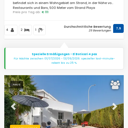
befindet sich in einem Wohngebiet am Strand, in der Nähe von
Restaurants und Bars, 500 Meter vom Strand Playa
Preis pro Tag ab:
€ 111
L'Almadrava und 500 Meter vom Mittelmeer entfernt.
Entfernungen
Durchschnittliche Bewertung
7,9
4
2
1
29 Bewertungen
Komfort
Spezielle Ermäßigungen - El Boticari 4 pax
Für Nächte zwischen 01/07/2026 - 13/09/2026: spezieller last-minute-
rabatt bis zu 25 %.
Dienste
HAUS
Blicke
Previous
Next
Andere