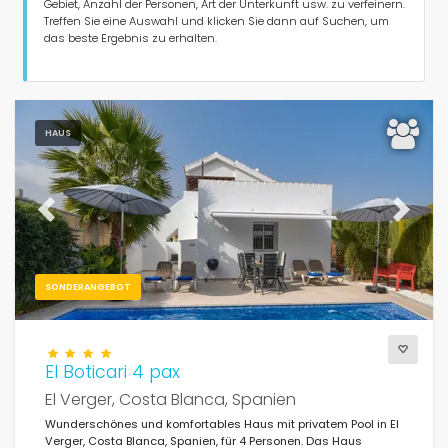
Personen
Gebiet, Anzahl der Personen, Art der Unterkunft usw. zu verfeinern.
Treffen Sie eine Auswahl und klicken Sie dann auf Suchen, um
das beste Ergebnis zu erhalten.
Schlafzimmer
Badezimmer
HAUS
Previous
Next
Beliebte Dienste
SONDERANGEBOT
Bedingungen
El Boticari 4 pax
El Verger, Costa Blanca, Spanien
Wunderschönes und komfortables Haus mit privatem Pool in El
Optionell
Verger, Costa Blanca, Spanien, für 4 Personen. Das Haus