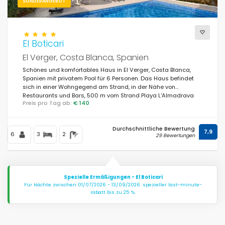
SONDERANGEBOT
El Boticari
El Verger, Costa Blanca, Spanien
Schönes und komfortables Haus in El Verger, Costa Blanca,
Spanien mit privatem Pool für 6 Personen. Das Haus befindet
sich in einer Wohngegend am Strand, in der Nähe von
Restaurants und Bars, 500 m vom Strand Playa L'Almadrava
Preis pro Tag ab:
€ 140
und 0,5 km vom Mittelmeer entfernt.
Durchschnittliche Bewertung
7,9
6
3
2
29 Bewertungen
Spezielle Ermäßigungen - El Boticari
Für Nächte zwischen 01/07/2026 - 13/09/2026: spezieller last-minute-
rabatt bis zu 25 %.