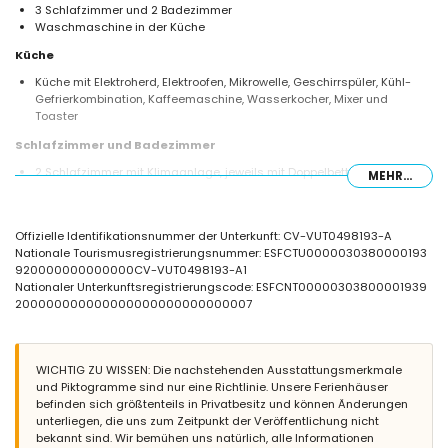
3 Schlafzimmer und 2 Badezimmer
Waschmaschine in der Küche
Küche
Küche mit Elektroherd, Elektroofen, Mikrowelle, Geschirrspüler, Kühl-
Gefrierkombination, Kaffeemaschine, Wasserkocher, Mixer und
Toaster
Schlafzimmer und Badezimmer
2 Schlafzimmer mit Klimaanlage, jeweils mit Doppelbett und Ventilator
MEHR...
Schlafzimmer mit Klimaanlage, 2 Einzelbetten und Ventilator
Badezimmer mit Einzelwaschbecken, Badewanne/Duschkombination
und Toilette
Offizielle Identifikationsnummer der Unterkunft: CV-VUT0498193-A
Badezimmer mit Einzelwaschbecken, Dusche und Toilette
Nationale Tourismusregistrierungsnummer: ESFCTU0000030380000193
Außenbereich der Villa
920000000000000CV-VUT0498193-A1
Nationaler Unterkunftsregistrierungscode: ESFCNT00000303800001939
Großes und eingezäuntes Grundstück
200000000000000000000000000007
Nierenförmiger privater Pool mit Maßen von 9m x 4m und 1,9m Tiefe
Garten mit Kies und Gartenmöbeln mit Sonnenliegen
Überdachte Terrasse
Grill
WICHTIG ZU WISSEN: Die nachstehenden Ausstattungsmerkmale
Sitzbereich im Freien und Essbereich im Freien
und Piktogramme sind nur eine Richtlinie. Unsere Ferienhäuser
Privater Garagenplatz
befinden sich größtenteils in Privatbesitz und können Änderungen
unterliegen, die uns zum Zeitpunkt der Veröffentlichung nicht
Weitere Informationen
bekannt sind. Wir bemühen uns natürlich, alle Informationen