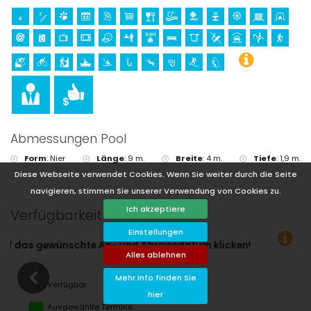
Abmessungen Pool
Form
:
Nier
Länge
:
9 m.
Breite
:
4 m.
Tiefe
:
1,9 m.
Diese Webseite verwendet Cookies. Wenn Sie weiter durch die Seite
navigieren, stimmen Sie unserer Verwendung von Cookies zu.
Ich akzeptiere
Verfügbarkeit
Einstellungen
um klicken!
Alles ablehnen
Mehr Info finden Sie
Verfügbar
hier
Ausgewählte Termine