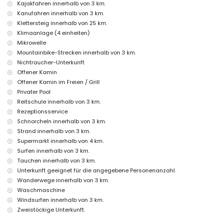
Kajakfahren innerhalb von 3 km.
Zusatzbett und Kinderbett (auf Anfrage)
Kanufahren innerhalb von 3 km.
Klettersteig innerhalb von 25 km.
Unterhaltung und Freizeitaktivitäten für Ihren Urlaub in
Klimaanlage (4 einheiten)
Benitachell, Costa Blanca
Mikrowelle
Bar (innerhalb von 5 Kilometern vom Haus)
Mountainbike-Strecken innerhalb von 3 km.
Sehenswürdigkeiten und Kultur in Benitachell, Costa Blanca
Nichtraucher-Unterkunft
Offener Kamin
Architektonisches Gebäude (Pueblo Histórico, Benitachell),
Offener Kamin im Freien / Grill
historischer Ort (Pueblo Histórico und Benitachell) (innerhalb von 5
Kilometern von der Unterkunft)
Privater Pool
Museum (Pueblo Histórico, Javea), Kirche (Parroquia de Santa Mª
Reitschule innerhalb von 3 km.
Magdalena, Benitachell), Schloss (Castell de Teulada-Moraira), Ruine
Rezeptionsservice
(Torre del Cap d'Or) und Denkmal (Castell de Teulada-Moraira)
Schnorcheln innerhalb von 3 km.
(innerhalb von 10 Kilometern von der Unterkunft)
Strand innerhalb von 3 km.
Palast (Königspalast von Valencia) (innerhalb von 25 Kilometern von
der Unterkunft)
Supermarkt innerhalb von 4 km.
Surfen innerhalb von 3 km.
Sport
Tauchen innerhalb von 3 km.
Reiten, Wandern, Mountainbiken, Radfahren, Kanufahren, Kajakfahren,
Unterkunft geeignet für die angegebene Personenanzahl.
Angeln, Tauchen, Schnorcheln, Surfen und Windsurfen (innerhalb von 5
Wanderwege innerhalb von 3 km.
Kilometern von der Villa)
Waschmaschine
Golf (Club de Golf Javea) und Wasserski (innerhalb von 10 Kilometern
Windsurfen innerhalb von 3 km.
von der Villa)
Klettern (innerhalb von 25 Kilometern von der Villa)
Zweistöckige Unterkunft.