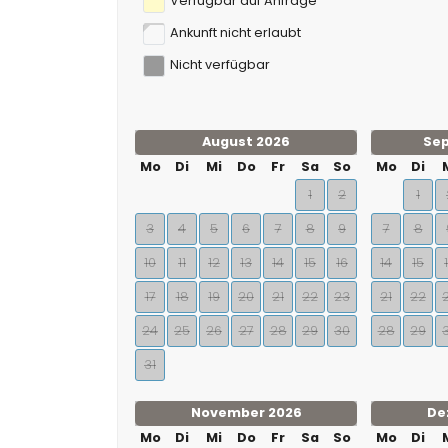
Verfügbar auf Anfrage
Ankunft nicht erlaubt
Nicht verfügbar
August 2026
Se
Mo
Di
Mi
Do
Fr
Sa
So
Mo
Di
1
2
1
3
4
5
6
7
8
9
7
8
10
11
12
13
14
15
16
14
15
17
18
19
20
21
22
23
21
22
24
25
26
27
28
29
30
28
29
31
November 2026
De
Mo
Di
Mi
Do
Fr
Sa
So
Mo
Di