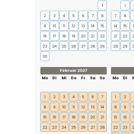
1
1
2
3
4
5
6
7
8
7
8
9
10
11
12
13
14
15
14
15
16
17
18
19
20
21
22
21
22
23
24
25
26
27
28
29
28
29
30
Februar 2027
Mo
Di
Mi
Do
Fr
Sa
So
Mo
Di
1
2
3
4
5
6
7
1
2
8
9
10
11
12
13
14
8
9
15
16
17
18
19
20
21
15
16
22
23
24
25
26
27
28
22
23