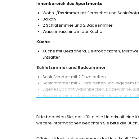
Innenbereich des Apartments
Wohn-/Esszimmer mit Fernseher und Schlafsofa
Balkon
2 Schlafzimmer und 2 Badezimmer
Waschmaschine in der Küche
Küche
Küche mit Elektroherd, Elektrobackofen, Mikrowe
Entsafter
Schlafzimmer und Badezimmer
Schlafzimmer mit 2 Einzelbetten
Schlafzimmer mit 2 Einzelbetten und eigenem B
Eigenes Bad mit Waschbecken, Badewanne, Bide
Badezimmer mit Waschbecken, Dusche und Toil
Außenbereich des Apartments
eingezäuntes Grundstück
Bitte beachten Sie, dass für diese Unterkunft eine 
Gemeinschaftspool
weitere Informationen beachten Sie bitte die Bu
wunderschöner Rasen- und Gartenbereich
gemeinschaftlicher Rasenbereich
Offizielle Identifikationsnummer der Unterkunft: VT