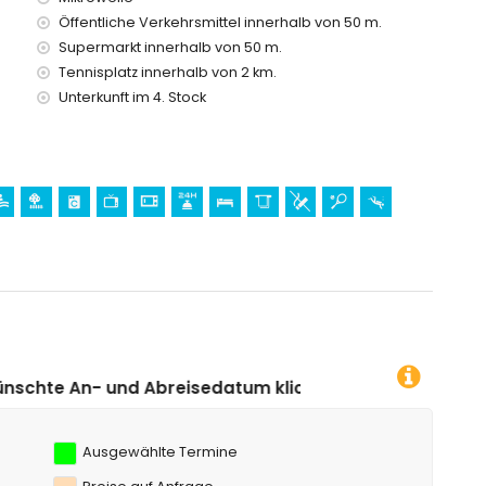
Öffentliche Verkehrsmittel innerhalb von 50 m.
 vom Haus)
Supermarkt innerhalb von 50 m.
a Blanca
Tennisplatz innerhalb von 2 km.
rkunft)
Unterkunft im 4. Stock
ment)
ent)
sedatum klicken!
Ausgewählte Termine