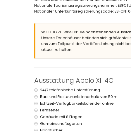
Außendusche
Nationale Tourismusregistrierungsnummer: ESF
Weitere Informationen
Nationaler Unterkunftsregistrierungscode: ESF
nächster Uferbereich oder Strand innerhalb v
nächster Strand innerhalb von 50 Metern vom 
nächster Hafen innerhalb von 100 Metern vom 
WICHTIG ZU WISSEN: Die nachstehenden Ausstat
nächster Flughafen: Alicante (innerhalb von 10
Unsere Ferienhäuser befinden sich größtenteils
zweitnächster Flughafen: Valencia (> 100 Kilome
uns zum Zeitpunkt der Veröffentlichung nicht be
öffentliche Verkehrsmittel in der Nähe: Bus inne
aktuell zu halten.
Rauchen nicht erlaubt
Haustiere sind nicht erlaubt
Das Gebäude, in dem sich die Unterkunft befinde
Die Unterkunft ist sehr gut für Familien mit Kinde
Ausstattung Apolo XII 4C
Ausstattung und Dienstleistungen, die im Mie
Bügeleisen und Bügelbrett
24/7 telefonische Unterstützung
Bettenwäsche und Handtücher
Bars und Restaurants innerhalb von 50 m.
24-Stunden-Notdienst
Echtzeit-Verfügbarkeitskalender online
Fernseher
Ausstattung und Dienstleistungen gegen Aufp
Gebäude mit 8 Etagen
Babybett (auf Anfrage)
Gemeinschaftsgarten
Unterhaltung und Freizeitaktivitäten für Ihren
Handtücher