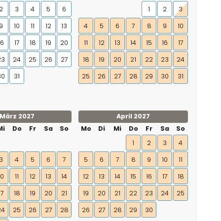
2
3
4
5
6
1
2
3
9
10
11
12
13
4
5
6
7
8
9
10
16
17
18
19
20
11
12
13
14
15
16
17
23
24
25
26
27
18
19
20
21
22
23
24
30
31
25
26
27
28
29
30
31
März 2027
April 2027
Mi
Do
Fr
Sa
So
Mo
Di
Mi
Do
Fr
Sa
So
1
2
3
4
3
4
5
6
7
5
6
7
8
9
10
11
10
11
12
13
14
12
13
14
15
16
17
18
17
18
19
20
21
19
20
21
22
23
24
25
24
25
26
27
28
26
27
28
29
30