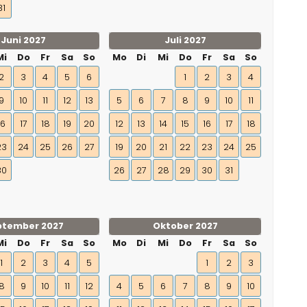
31
Juni 2027
Juli 2027
Mi
Do
Fr
Sa
So
Mo
Di
Mi
Do
Fr
Sa
So
2
3
4
5
6
1
2
3
4
9
10
11
12
13
5
6
7
8
9
10
11
16
17
18
19
20
12
13
14
15
16
17
18
23
24
25
26
27
19
20
21
22
23
24
25
30
26
27
28
29
30
31
ptember 2027
Oktober 2027
Mi
Do
Fr
Sa
So
Mo
Di
Mi
Do
Fr
Sa
So
1
2
3
4
5
1
2
3
8
9
10
11
12
4
5
6
7
8
9
10