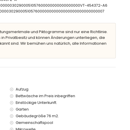
CTU00000302900051057600000000000000000VT-454372-A6
CNT00000302900051057600000000000000000000000000007
on 50 Metern vom Apartment
Apartment
Apartment
tungsmerkmale und Piktogramme sind nur eine Richtlinie.
0 Kilometern vom Apartment)
 in Privatbesitz und können Änderungen unterliegen, die
ter)
kannt sind. Wir bemühen uns natürlich, alle Informationen
rhalb von 50 Metern
t, hat einen Aufzug.
rn geeignet.
tpreis des Apartments enthalten sind
Aufzug
Bettwäsche im Preis inbegriffen
Einstöckige Unterkunft.
Garten
reis
Gebäudegröße 76 m2.
Gemeinschaftspool
 Urlaub in Calpe, Costa Blanca
Mikrowelle