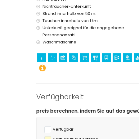
Nichtraucher-Unterkunft
Bar und Promenade (innerhalb von 500 Metern
Strand innerhalb von 50 m.
Sehenswürdigkeiten und Kultur in Calpe, Cost
Tauchen innerhalb von 1 km.
Kirche (innerhalb von 5 Kilometern von der Unte
Unterkunft geeignet für die angegebene
Personenanzahl.
Sport
Waschmaschine
Tauchen (innerhalb von 1000 Metern vom Apart
Tennis (innerhalb von 5 Kilometern vom Apartm
Verfügbarkeit
erechnen, indem Sie auf das gewünschte An- und Abrei
Verfügbar