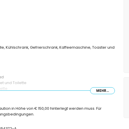
lle, Kühlschrank, Gefrierschrank, Kaffeemaschine, Toaster und
ad
t und Toilette
ette
MEHR...
Kaution in Höhe von € 150,00 hinterlegt werden muss. Für
chungsbedingungen.
-454372-A