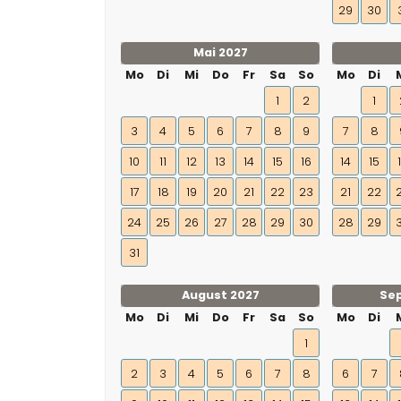
29
30
Mai 2027
Mo
Di
Mi
Do
Fr
Sa
So
Mo
Di
1
2
1
3
4
5
6
7
8
9
7
8
10
11
12
13
14
15
16
14
15
17
18
19
20
21
22
23
21
22
24
25
26
27
28
29
30
28
29
31
August 2027
Se
Mo
Di
Mi
Do
Fr
Sa
So
Mo
Di
1
2
3
4
5
6
7
8
6
7