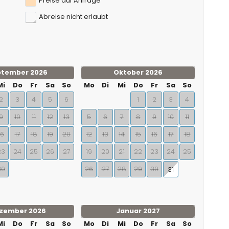
Preise auf Anfrage
Abreise nicht erlaubt
ptember 2026
Oktober 2026
Mi
Do
Fr
Sa
So
Mo
Di
Mi
Do
Fr
Sa
So
2
3
4
5
6
1
2
3
4
9
10
11
12
13
5
6
7
8
9
10
11
16
17
18
19
20
12
13
14
15
16
17
18
23
24
25
26
27
19
20
21
22
23
24
25
30
26
27
28
29
30
31
zember 2026
Januar 2027
Mi
Do
Fr
Sa
So
Mo
Di
Mi
Do
Fr
Sa
So