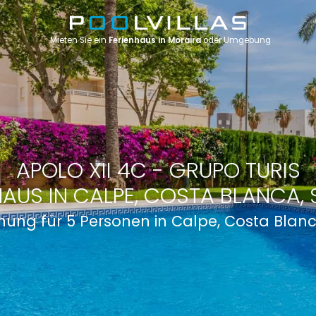
Mieten Sie ein
Ferienhaus in Moraira
oder Umgebung
APOLO XII 4C - GRUPO TURIS
HAUS IN CALPE, COSTA BLANCA, 
ung für 5 Personen in Calpe, Costa Blan