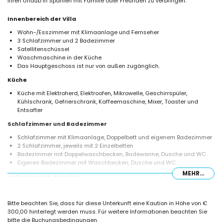
Ihren Urlaub in Spanien mit Familie oder Freunden zu verbringen.
Innenbereich der Villa
Wohn-/Esszimmer mit Klimaanlage und Fernseher
3 Schlafzimmer und 2 Badezimmer
Satellitenschüssel
Waschmaschine in der Küche
Das Hauptgeschoss ist nur von außen zugänglich.
Küche
Küche mit Elektroherd, Elektroofen, Mikrowelle, Geschirrspüler,
Kühlschrank, Gefrierschrank, Kaffeemaschine, Mixer, Toaster und
Entsafter
Schlafzimmer und Badezimmer
Schlafzimmer mit Klimaanlage, Doppelbett und eigenem Badezimmer
2 Schlafzimmer, jeweils mit 2 Einzelbetten
Badezimmer mit Doppelwaschbecken, Badewanne, Dusche und WC
Eigenes Badezimmer mit Waschbecken, Dusche und WC
MEHR...
Außenbereich der Villa
eingezäuntes Grundstück
Gemeinschaftspool mit den Abmessungen 16m x 8m
Bitte beachten Sie, dass für diese Unterkunft eine Kaution in Höhe von €
Grill
300,00 hinterlegt werden muss. Für weitere Informationen beachten Sie
Außendusche
bitte die Buchungsbedingungen.