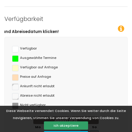
Verfügbarkeit
Verfügbar
Ausgewählte Termine
Verfügbar auf Anfrage
Preise auf Anfrage
Ankunft nicht erlaubt
Abreise nicht erlaubt
Nicht verfügbar
Diese Webseite verwendet Cookies. Wenn Sie weiter durch die Seite
navigieren, stimmen Sie unserer Verwendung von Cookies zu.
August 2026
Ich akzeptiere
Mo
Di
Mi
Do
Fr
Sa
So