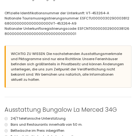
Essbereich im Freien
Gemeinschaftlicher überdachter Parkplatz
Offizielle Identifikationsnummer der Unterkunft: VT-453264-A
Weitere Informationen
Nationale Tourismusregistrierungsnummer: ESFCTU0000030290003812
nächster Strand: Levante oder La Fossa (innerhalb von 1000 Metern
6800000000000000000VT-453264-A9
von der Villa)
Nationaler Unterkunftsregistrierungscode: ESFCNT00000302900038126
nächster Hafen: Calpe Hafen (innerhalb von 2 Kilometern von der
800000000000000000000000000001
Villa)
nächster Flughafen: El Altet (Alicante) (innerhalb von 100 Kilometern
von der Villa)
WICHTIG ZU WISSEN: Die nachstehenden Ausstattungsmerkmale
zweitnächster Flughafen: Manises (Valencia) (> 100 Kilometer)
und Piktogramme sind nur eine Richtlinie. Unsere Ferienhäuser
Rauchen nicht erlaubt
befinden sich größtenteils in Privatbesitz und können Änderungen
Haustiere sind nicht erlaubt
unterliegen, die uns zum Zeitpunkt der Veröffentlichung nicht
Die Unterkunft ist sehr geeignet für Familien mit Kindern
bekannt sind. Wir bemühen uns natürlich, alle Informationen
Ausstattungen und Dienstleistungen, die im Mietpreis der Villa
aktuell zu halten.
enthalten sind
Internet (WiFi)
Bügeleisen und Bügelbrett
Bettwäsche und Handtücher
24-Stunden-Notdienst
Ausstattung Bungalow La Merced 34G
Ausstattungen und Dienstleistungen gegen Aufpreis
24/7 telefonische Unterstützung
Klimaanlage
Bars und Restaurants innerhalb von 50 m.
Kinderbett/Wiege (auf Anfrage)
Bettwäsche im Preis inbegriffen