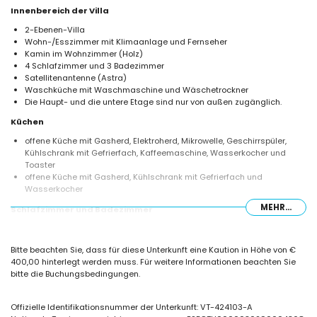
Innenbereich der Villa
2-Ebenen-Villa
Wohn-/Esszimmer mit Klimaanlage und Fernseher
Kamin im Wohnzimmer (Holz)
4 Schlafzimmer und 3 Badezimmer
Satellitenantenne (Astra)
Waschküche mit Waschmaschine und Wäschetrockner
Die Haupt- und die untere Etage sind nur von außen zugänglich.
Küchen
offene Küche mit Gasherd, Elektroherd, Mikrowelle, Geschirrspüler,
Kühlschrank mit Gefrierfach, Kaffeemaschine, Wasserkocher und
Toaster
offene Küche mit Gasherd, Kühlschrank mit Gefrierfach und
Wasserkocher
MEHR...
Schlafzimmer und Badezimmer
Schlafzimmer mit Klimaanlage, Doppelbett und Badezimmer en-suite
Schlafzimmer mit Klimaanlage und Doppelbett
Bitte beachten Sie, dass für diese Unterkunft eine Kaution in Höhe von €
Schlafzimmer mit Doppelbett
400,00 hinterlegt werden muss. Für weitere Informationen beachten Sie
Schlafzimmer mit Klimaanlage und 2 Einzelbetten
bitte die Buchungsbedingungen.
en-suite Badezimmer mit Einzelwaschbecken, Dusche, WC und
Haartrockner
2 Badezimmer jeweils mit Einzelwaschbecken, Dusche und WC
Offizielle Identifikationsnummer der Unterkunft: VT-424103-A