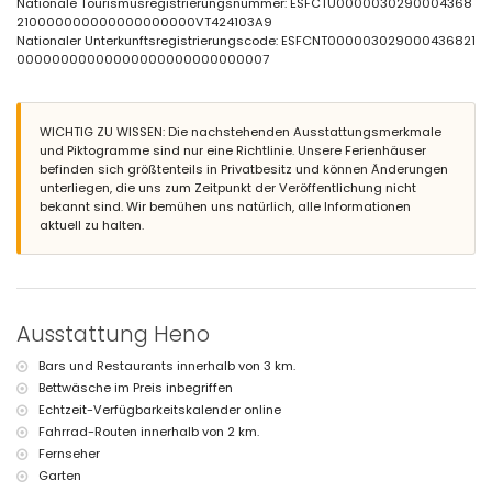
Nationale Tourismusregistrierungsnummer: ESFCTU0000030290004368
Außenbereich der Villa
210000000000000000000VT424103A9
eingezäuntes Grundstück
Nationaler Unterkunftsregistrierungscode: ESFCNT000003029000436821
privater Pool mit den Maßen 12m x 6m
00000000000000000000000000007
Garten mit Bäumen und Gartenmöbeln mit Liegen
3 Terrassen
Grill
Außendusche
WICHTIG ZU WISSEN: Die nachstehenden Ausstattungsmerkmale
Außen-Sitzbereich und Außen-Essbereich
und Piktogramme sind nur eine Richtlinie. Unsere Ferienhäuser
5 private, eingezäunte Parkplätze
befinden sich größtenteils in Privatbesitz und können Änderungen
unterliegen, die uns zum Zeitpunkt der Veröffentlichung nicht
Weitere Informationen
bekannt sind. Wir bemühen uns natürlich, alle Informationen
aktuell zu halten.
nächste Stadt: Calpe (innerhalb von 5 Kilometern von der Villa)
nächster Strand: Calpe (innerhalb von 5 Kilometern von der Villa)
nächster Hafen: Calpe (innerhalb von 5 Kilometern von der Villa)
nächster Flughafen: Alicante (innerhalb von 100 Kilometern von der
Villa)
zweitnächster Flughafen: Valencia (> 100 Kilometer)
Ausstattung Heno
Rauchen nicht erlaubt
Haustiere sind nicht erlaubt
Bars und Restaurants innerhalb von 3 km.
Die Unterkunft ist sehr gut für Familien mit Kindern geeignet
Bettwäsche im Preis inbegriffen
Ausstattungen und Dienstleistungen, die im Mietpreis der Villa
Echtzeit-Verfügbarkeitskalender online
enthalten sind
Fahrrad-Routen innerhalb von 2 km.
Fernseher
Internet (WiFi)
Staubsauger sowie Eisen und Bügelbrett
Garten