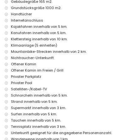
Bettwäsche und Handtücher
Gebäudegröße 165 m2.
mit Klimaanlage
Grundstücksgröße 1000 m2.
Handtücher
Unterhaltung und Freizeitaktivitäten für Ihren Urlaub in Calpe,
Costa Blanca
Internetanschluss
Kajakfahren innerhalb von 5 km.
Kino, Diskothek, Bar, Promenade und Freizeitpark (Family Park Calpe)
Kanufahren innerhalb von 5 km.
(innerhalb von 5 Kilometern vom Haus)
Themenpark (Terra Mítica), Zoo (Terra Natura und Mundo Mar)
Klettersteig innerhalb von 10 km.
(innerhalb von 10 Kilometern vom Haus)
Klimaanlage (5 einheiten)
Mountainbike-Strecken innerhalb von 2 km.
Sehenswürdigkeiten und Kultur in Calpe, Costa Blanca
Nichtraucher-Unterkunft
Ruin (Baños de la Reina (Calpe)) (innerhalb von 5 Kilometern von der
Offener Kamin
Unterkunft)
Offener Kamin im Freien / Grill
Schloss (Moraira y Cap d'Or (Moraira)) und architektonisches
Privater Parkplatz
Gebäude (Catedral La Marina (Benissa)) (innerhalb von 10 Kilometern
von der Unterkunft)
Privater Pool
Satelliten-/Kabel-TV
Sport
Schnorcheln innerhalb von 5 km.
Wandern (innerhalb von 1000 Metern von der Villa)
Strand innerhalb von 5 km.
Tennis, Mountainbiken, Radfahren, Kanufahren, Kajakfahren, Tauchen,
Supermarkt innerhalb von 3 km.
Schnorcheln, Surfen, Windsurfen und Wasserski (innerhalb von 5
Surfen innerhalb von 5 km.
Kilometern von der Villa)
Tauchen innerhalb von 5 km.
Golf (San Jaime), Reiten und Klettern (innerhalb von 10 Kilometern von
der Villa)
Tennisplatz innerhalb von 3 km.
Unterkunft geeignet für die angegebene Personenanzahl.
Wanderwege innerhalb von 1 km.