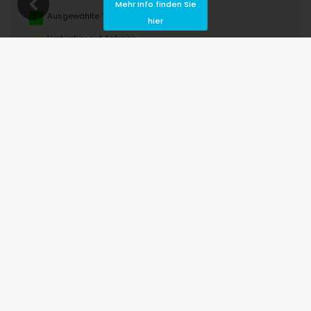
Mehr Info finden Sie
Ausgewählte Termine
hier
Verfügbar auf Anfrage
Preise auf Anfrage
Ankunft nicht erlaubt
Abreise nicht erlaubt
Nicht verfügbar
August 2026
Mo
Di
Mi
Do
Fr
Sa
So
1
2
3
4
5
6
7
8
9
10
11
12
13
14
15
16
17
18
19
20
21
22
23
24
25
26
27
28
29
30