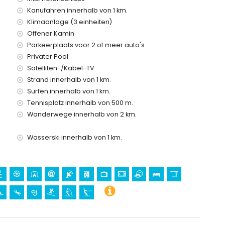
Kanufahren innerhalb von 1 km.
Klimaanlage (3 einheiten)
Offener Kamin
reis
Parkeerplaats voor 2 of meer auto's
Privater Pool
 Urlaub in Calpe, Costa Blanca
Satelliten-/Kabel-TV
Strand innerhalb von 1 km.
Surfen innerhalb von 1 km.
)
Tennisplatz innerhalb von 500 m.
eitpark (Family Park Calpe) (innerhalb von 5 Kilometern vom
Wanderwege innerhalb von 2 km.
 Mundo Mar), Wasserpark (Aqualandia und Aqua Natura)
Wasserski innerhalb von 1 km.
a Blanca
1000 Metern von der Unterkunft)
 Gebäude (Catedral La Marina Benissa) (innerhalb von 10
uchen, Schnorcheln, Surfen, Windsurfen und Wasserski