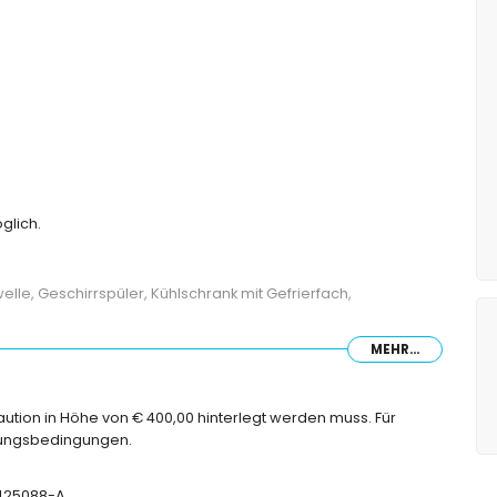
glich.
elle, Geschirrspüler, Kühlschrank mit Gefrierfach,
MEHR...
tagenbett
Kaution in Höhe von € 400,00 hinterlegt werden muss. Für
chungsbedingungen.
he-Kombination und Haartrockner
e
T-425088-A