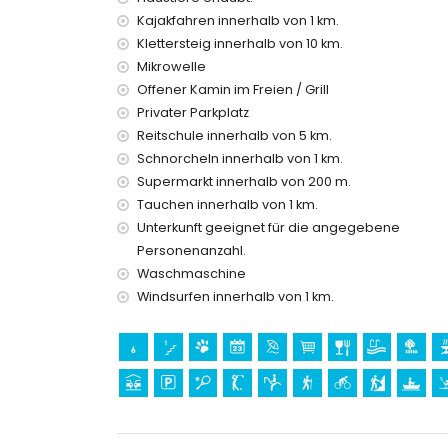
Staubsauger sowie Bügeleisen und Bügelbrett
Kajakfahren innerhalb von 1 km.
Bettwäsche und Handtücher
Klettersteig innerhalb von 10 km.
Mikrowelle
Ausstattung und Dienstleistungen gegen Aufp
Offener Kamin im Freien / Grill
Klimaanlage
Privater Parkplatz
Unterhaltung und Freizeitaktivitäten für Ihren
Reitschule innerhalb von 5 km.
Schnorcheln innerhalb von 1 km.
Bar (innerhalb von 500 Metern vom Haus)
Supermarkt innerhalb von 200 m.
Discothek (innerhalb von 1000 Metern vom Haus
Tauchen innerhalb von 1 km.
Promenade (Paseo Ecológico Benissa) und Freiz
Haus)
Unterkunft geeignet für die angegebene
Themenpark (Terra Mítica), Zoo (Terra Natura,
Personenanzahl.
(innerhalb von 10 Kilometern vom Haus)
Waschmaschine
Windsurfen innerhalb von 1 km.
Sehenswürdigkeiten und Kultur in Calpe, Cost
Ruine (Baños de la Reina Calpe) (innerhalb von 
Burg (Moraira, Cap d'Or) und architektonisches
Kilometern von der Unterkunft)
Sport
Tennis, Radfahren, Kanufahren, Kajakfahren, Ta