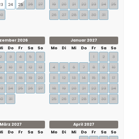
26
27
19
20
21
22
23
24
25
23
24
25
30
26
27
28
29
30
31
zember 2026
Januar 2027
Mi
Do
Fr
Sa
So
Mo
Di
Mi
Do
Fr
Sa
So
2
3
4
5
6
1
2
3
9
10
11
12
13
4
5
6
7
8
9
10
16
17
18
19
20
11
12
13
14
15
16
17
23
24
25
26
27
18
19
20
21
22
23
24
30
31
25
26
27
28
29
30
31
März 2027
April 2027
Mi
Do
Fr
Sa
So
Mo
Di
Mi
Do
Fr
Sa
So