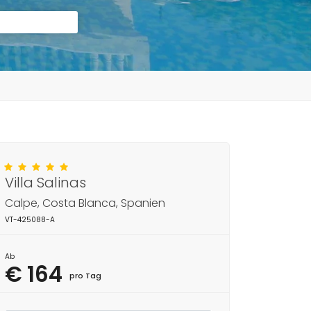
Villa Salinas
Calpe, Costa Blanca, Spanien
VT-425088-A
Ab
€ 164
pro Tag