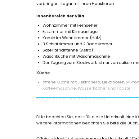
verbringen, sogar mit Ihren Haustieren.
Innenbereich der Villa
Wohnzimmer mit Fernseher
Esszimmer mit Klimaanlage
Kamin im Wohnzimmer (Holz)
3 Schlafzimmer und 2 Badezimmer
Satellitenantenne (Astra)
Waschküche mit Waschmaschine
Der Zugang zum Stockwerk ist nur von außen mö
Küche
offene Küche mit Elektroherd, Elektroofen, Mikrow
Kaffeemaschine, Wasserkocher und Toaster
Schlafzimmer und Badezimmer
Schlafzimmer mit Klimaanlage, Einzelbett und E
Schlafzimmer mit Klimaanlage und Doppelbett
Bitte beachten Sie, dass für diese Unterkunft eine 
Schlafzimmer mit Doppelbett
weitere Informationen beachten Sie bitte die Bu
Badezimmer mit Einzelwaschbecken, Bad/Dusc
Badezimmer mit Einzelwaschbecken und Dusch
Offizielle Identifikationsnummer der Unterkunft: V