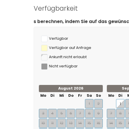
(innerhalb von 1000 Metern von der Villa)
Verfügbarkeit
Golf (San Jaime), Reiten und Wandern (innerhalb
Klettern (innerhalb von 10 Kilometern von der Vil
chnen, indem Sie auf das gewünschte An- und Abreised
Verfügbar
Verfügbar auf Anfrage
Ankunft nicht erlaubt
Nicht verfügbar
August 2026
Se
Mo
Di
Mi
Do
Fr
Sa
So
Mo
Di
1
2
1
3
4
5
6
7
8
9
7
8
10
11
12
13
14
15
16
14
15