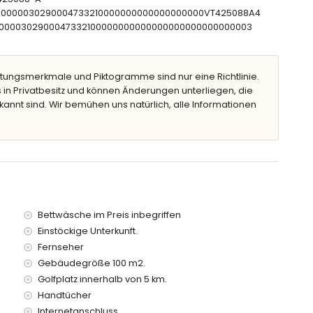
CTU0000030290004733210000000000000000000VT425088A4
CNT00000302900047332100000000000000000000000000003
 Liegen
tungsmerkmale und Piktogramme sind nur eine Richtlinie.
 in Privatbesitz und können Änderungen unterliegen, die
kannt sind. Wir bemühen uns natürlich, alle Informationen
e Stellplätze
0 Kilometern von der Villa)
von 50 Metern von der Villa)
Metern von der Villa)
n von der Villa)
Bettwäsche im Preis inbegriffen
rhalb von 1000 Metern von der Villa)
Einstöckige Unterkunft.
rhalb von 1000 Metern
Fernseher
Gebäudegröße 100 m2.
rn geeignet
Golfplatz innerhalb von 5 km.
reis der Villa enthalten sind
Handtücher
Internetanschluss