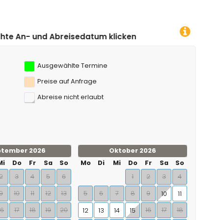
 von 5 Kilometern von der Villa)
la)
atum klicken!
Ausgewählte Termine
Preise auf Anfrage
Abreise nicht erlaubt
ptember 2026
Oktober 2026
Mi
Do
Fr
Sa
So
Mo
Di
Mi
Do
Fr
Sa
So
2
3
4
5
6
1
2
3
4
9
10
11
12
13
5
6
7
8
9
10
11
16
17
18
19
20
16
17
18
12
13
14
15