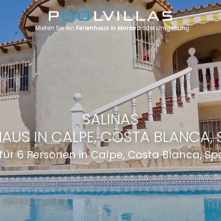
Mieten Sie ein
Ferienhaus in Moraira
oder Umgebung
SALINAS
HAUS IN CALPE, COSTA BLANCA, 
 für 6 Personen in Calpe, Costa Blanca, S