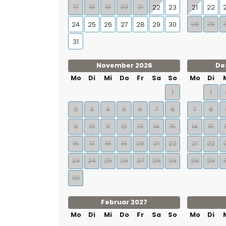
17
18
19
20
21
22
23
21
22
28
29
24
25
26
27
28
29
30
31
November 2026
De
Mo
Di
Mi
Do
Fr
Sa
So
Mo
Di
1
1
2
3
4
5
6
7
8
7
8
9
10
11
12
13
14
15
14
15
16
17
18
19
20
21
22
21
22
23
24
25
26
27
28
29
28
29
30
Februar 2027
Mo
Di
Mi
Do
Fr
Sa
So
Mo
Di