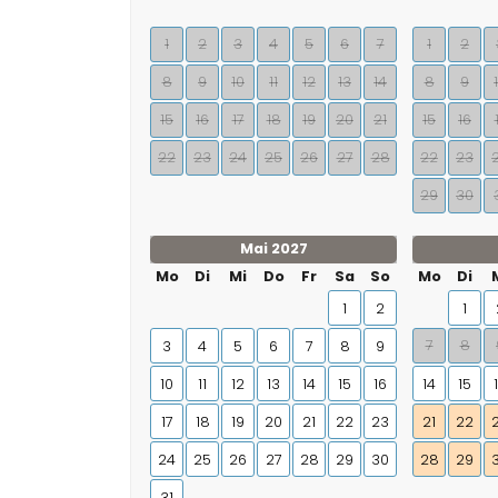
1
2
3
4
5
6
7
1
2
8
9
10
11
12
13
14
8
9
15
16
17
18
19
20
21
15
16
22
23
24
25
26
27
28
22
23
29
30
Mai 2027
Mo
Di
Mi
Do
Fr
Sa
So
Mo
Di
1
2
1
7
8
3
4
5
6
7
8
9
10
11
12
13
14
15
16
14
15
17
18
19
20
21
22
23
21
22
24
25
26
27
28
29
30
28
29
31