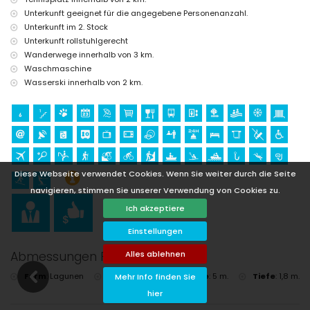
Kilometern von der Wohnung)
Unterkunft geeignet für die angegebene Personenanzahl.
Unterkunft im 2. Stock
Unterkunft rollstuhlgerecht
Wanderwege innerhalb von 3 km.
Waschmaschine
Wasserski innerhalb von 2 km.
Diese Webseite verwendet Cookies. Wenn Sie weiter durch die Seite
navigieren, stimmen Sie unserer Verwendung von Cookies zu.
Ich akzeptiere
Einstellungen
Alles ablehnen
Abmessungen Pool
Form
:
Lagunen
Länge
:
15 m.
Breite
:
5 m.
Tiefe
:
1,8 m.
Mehr Info finden Sie
hier