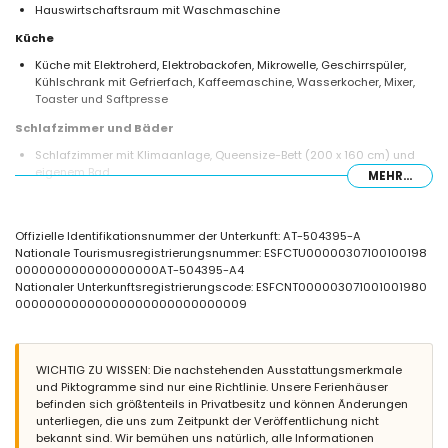
Hauswirtschaftsraum mit Waschmaschine
Küche
Küche mit Elektroherd, Elektrobackofen, Mikrowelle, Geschirrspüler,
Kühlschrank mit Gefrierfach, Kaffeemaschine, Wasserkocher, Mixer,
Toaster und Saftpresse
Schlafzimmer und Bäder
Schlafzimmer mit Klimaanlage, Queensize-Bett (200 x 160 cm) und
eigenem Bad
MEHR...
2 Schlafzimmer mit Klimaanlage, jeweils mit 2 Einzelbetten (200 x 90
cm)
Eigenes Badezimmer mit Einzelwaschbecken, Dusche und Toilette
Offizielle Identifikationsnummer der Unterkunft: AT-504395-A
Badezimmer mit Einzelwaschbecken, Dusche und Toilette
Nationale Tourismusregistrierungsnummer: ESFCTU00000307100100198
Außenbereich der Wohnung
000000000000000000AT-504395-A4
Nationaler Unterkunftsregistrierungscode: ESFCNT000003071001001980
Großes und eingezäuntes Grundstück
00000000000000000000000000009
Lagunenförmiger Gemeinschaftspool mit den Maßen 15 m x 5 m und 2
m Tiefe
Gemeinschaftsgarten mit Bäumen
Überdachte Terrasse
WICHTIG ZU WISSEN: Die nachstehenden Ausstattungsmerkmale
Außensitzbereich und Essbereich im Freien
und Piktogramme sind nur eine Richtlinie. Unsere Ferienhäuser
Gemeinschaftliche Garagenstellplatz
befinden sich größtenteils in Privatbesitz und können Änderungen
unterliegen, die uns zum Zeitpunkt der Veröffentlichung nicht
Weitere Informationen
bekannt sind. Wir bemühen uns natürlich, alle Informationen