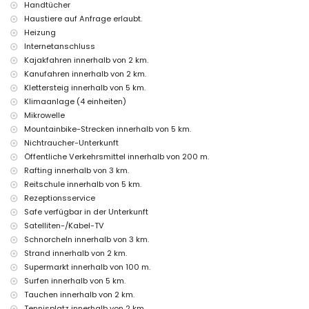
Rezeptionsservice und 24-Stunden-Notdienst
Handtücher
Mit Luftheizung und Klimaanlage
Haustiere auf Anfrage erlaubt.
Heizung
Einrichtungen und Dienstleistungen gegen Aufpreis
Internetanschluss
Flughafenservice
Kajakfahren innerhalb von 2 km.
Zusatzbett und Kinderbett (auf Anfrage)
Kanufahren innerhalb von 2 km.
Unterhaltungs- und Freizeitmöglichkeiten für Ihren Urlaub in
Klettersteig innerhalb von 5 km.
Jávea, Costa Blanca
Klimaanlage (4 einheiten)
Kino, Diskothek, Nachtclub, Bar, Promenade (El Arenal und Jávea)
Mikrowelle
(innerhalb von 5 Kilometern vom Haus)
Mountainbike-Strecken innerhalb von 5 km.
Nichtraucher-Unterkunft
Sehenswürdigkeiten und Kultur in Jávea, Costa Blanca
Öffentliche Verkehrsmittel innerhalb von 200 m.
Museum (Histórico de Jávea), Kirche (San Bartolomé, Pueblo, Jávea),
Rafting innerhalb von 3 km.
Ruine (Pueblo de Jávea, Jávea), Denkmal (Pueblo de Jávea, Jávea),
Reitschule innerhalb von 5 km.
Architektonisches Gebäude (Pueblo de Jávea, Jávea), Historischer Ort
(Pueblo de Jávea und Jávea) (innerhalb von 5 Kilometern von der
Rezeptionsservice
Unterkunft)
Safe verfügbar in der Unterkunft
Burg (Castillo de Dénia und Dénia) (innerhalb von 10 Kilometern von
Satelliten-/Kabel-TV
der Unterkunft)
Schnorcheln innerhalb von 3 km.
Sport
Strand innerhalb von 2 km.
Supermarkt innerhalb von 100 m.
Tennis, Reiten, Wandern, Mountainbiking, Radfahren, Klettern,
Surfen innerhalb von 5 km.
Kanufahren, Kajakfahren, Rafting, Angeln, Tauchen, Schnorcheln,
Surfen und Wasserski (innerhalb von 5 Kilometern von der Wohnung)
Tauchen innerhalb von 2 km.
Golf (Club de Golf Jávea) und Windsurfen (innerhalb von 10
Tennisplatz innerhalb von 2 km.