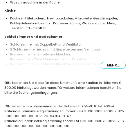
Waschmaschine in der Küche
Küche
Küche mit Elektroherd, Elektrobackofen, Mikrowelle, Geschirrspüler,
Kühl-/Gefrierkombination, Kaffeemaschine, Wasserkocher, Mixer,
Toaster und Entsafter
Schlafzimmer und Badezimmer
Schlafzimmer mit Doppelbett und Ventilator
2 Schlafzimmer, jedes mit 2 Einzelbetten und Ventilator
Badezimmer mit Einzelwaschbecken,
Badewannen-/Duschkombination und Toilette
Badezimmer mit Einzelwaschbecken, Dusche und Toilette
MEHR...
Außenbereich der Villa
eingezäuntes Grundstück
Bitte beachten Sie, dass für diese Unterkunft eine Kaution in Höhe von €
privater Pool von 7m x 4m und 2m Tiefe
300,00 hinterlegt werden muss. Für weitere Informationen beachten Sie
wunderschöner Rasen mit Kies, Bäumen und Gartenmöbeln mit
bitte die Buchungsbedingungen.
Sonnenliegen
2 Terrassen, davon 1 überdacht
Grill
Offizielle Identifikationsnummer der Unterkunft: CV-VUT0478469-A
Sitzbereich im Freien und Essbereich im Freien
Nationale Tourismusregistrierungsnummer: ESFCTU00000307100025125
privater abgeschlossener überdachter Parkplatz
60000000000000CV-VUT0478469-A7
Dachterrasse
Nationaler Unterkunftsregistrierungscode: ESFCNT000003071000251256
00000000000000000000000000001
Weitere Informationen