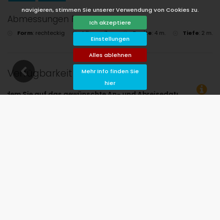
navigieren, stimmen Sie unserer Verwendung von Cookies zu.
Abmessungen Pool
Ich akzeptiere
Form
:
rechteckig
Länge
:
7 m.
Breite
:
4 m.
Tiefe
:
2 m.
Einstellungen
Alles ablehnen
Verfügbarkeit
Mehr Info finden Sie
hier
wünschte An- und Abreisedatum klicken!
Verfügbar
Ausgewählte Termine
Verfügbar auf Anfrage
Preise auf Anfrage
Ankunft nicht erlaubt
Abreise nicht erlaubt
Nicht verfügbar