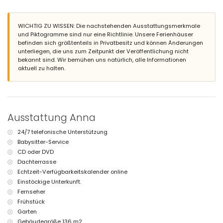
nächster Strand: El Arenal (innerhalb von 3 Kilometern von der Villa)
Haustiere sind nicht erlaubt
WICHTIG ZU WISSEN: Die nachstehenden Ausstattungsmerkmale
Einrichtungen und Dienstleistungen im Mietpreis der Villa
und Piktogramme sind nur eine Richtlinie. Unsere Ferienhäuser
inbegriffen
befinden sich größtenteils in Privatbesitz und können Änderungen
unterliegen, die uns zum Zeitpunkt der Veröffentlichung nicht
Internet (WiFi)
bekannt sind. Wir bemühen uns natürlich, alle Informationen
Bügeleisen und Bügelbrett
aktuell zu halten.
Empfangsservice und 24-Stunden-Notfalldienst
Einrichtungen und Dienstleistungen gegen Aufpreis
Bettwäsche und Handtücher
Halbpension und Frühstück
Ausstattung Anna
Nutzung eines privaten Autos
Kochservice, Wäscheservice und Babysitterservice
24/7 telefonische Unterstützung
Zusatzbett und Kinderbett (auf Anfrage)
Babysitter-Service
CD oder DVD
Dachterrasse
Echtzeit-Verfügbarkeitskalender online
Einstöckige Unterkunft.
Fernseher
Frühstück
Garten
Gebäudegröße 136 m2.