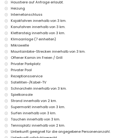
Kinderbett (auf Anfrage)
Haustiere auf Anfrage erlaubt.
Heizung
Unterhaltungs- und Freizeitaktivitäten für Ihren Urlaub in Jávea,
Internetanschluss
Costa Blanca
Kajakfahren innerhalb von 3 km.
Bar (innerhalb von 500 Metern vom Haus)
Kanufahren innerhalb von 3 km.
Kino, Theater, Diskothek, Promenade (El Arenal und Jávea) (innerhalb
Klettersteig innerhalb von 3 km.
von 5 Kilometern vom Haus)
Klimaanlage (7 einheiten)
Sehenswürdigkeiten und Kultur in Jávea, Costa Blanca
Mikrowelle
Mountainbike-Strecken innerhalb von 3 km.
Museum (Pueblo Histórico, Jávea), Kirche (Virgen del Loreto, Jávea),
Ruine (Pueblo Histórico, Jávea), Denkmal (Pueblo Histórico, Jávea),
Offener Kamin im Freien / Grill
Architekturgebäude (Pueblo Histórico, Jávea), historischer Ort (Pueblo
Privater Parkplatz
Histórico und Jávea) (innerhalb von 5 Kilometern von der Unterkunft)
Privater Pool
Burg (Portal de la Vila und Denia) (innerhalb von 25 Kilometern von der
Rezeptionsservice
Unterkunft)
Satelliten-/Kabel-TV
Sportmöglichkeiten
Schnorcheln innerhalb von 3 km.
Spielkonsole
Tennis, Wandern, Mountainbiking, Radfahren, Klettern, Kanufahren,
Kajakfahren, Angeln, Tauchen, Schnorcheln, Surfen, Windsurfen und
Strand innerhalb von 2 km.
Wasserski (innerhalb von 5 Kilometern von der Villa)
Supermarkt innerhalb von 3 km.
Golf (Jávea Golf Club, Jávea) und Reiten (innerhalb von 10 Kilometern
Surfen innerhalb von 3 km.
von der Villa)
Tauchen innerhalb von 3 km.
Tennisplatz innerhalb von 2 km.
Unterkunft geeignet für die angegebene Personenanzahl.
Unterkunft rollstuhlgerecht