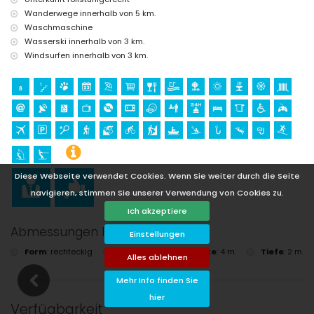
Wanderwege innerhalb von 5 km.
Waschmaschine
Wasserski innerhalb von 3 km.
Windsurfen innerhalb von 3 km.
Diese Webseite verwendet Cookies. Wenn Sie weiter durch die Seite
navigieren, stimmen Sie unserer Verwendung von Cookies zu.
Ich akzeptiere
Abmessungen Pool
Einstellungen
Form
:
rechteckig
Länge
:
8 m.
Breite
:
4 m.
Tiefe
:
2 m.
Alles ablehnen
Mehr Info finden Sie
hier
Verfügbarkeit