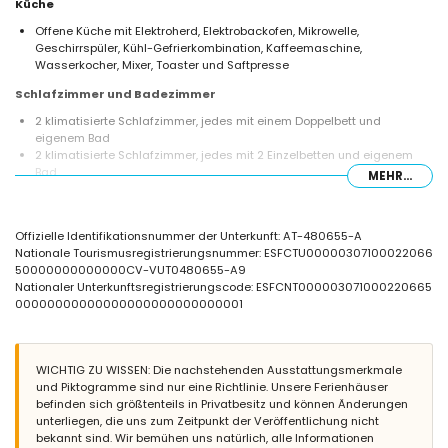
Küche
Offene Küche mit Elektroherd, Elektrobackofen, Mikrowelle,
Geschirrspüler, Kühl-Gefrierkombination, Kaffeemaschine,
Wasserkocher, Mixer, Toaster und Saftpresse
Schlafzimmer und Badezimmer
2 klimatisierte Schlafzimmer, jedes mit einem Doppelbett und
eigenem Bad
2 klimatisierte Schlafzimmer, jedes mit 2 Einzelbetten und eigenem
Bad
MEHR...
2 en-suite Badezimmer, jedes mit Doppelwaschbecken, Dusche, Bidet
und WC
Außenbereich der Villa
Offizielle Identifikationsnummer der Unterkunft: AT-480655-A
Nationale Tourismusregistrierungsnummer: ESFCTU00000307100022066
Eingezäuntes Grundstück
50000000000000CV-VUT0480655-A9
Privater Pool mit den Maßen 8m x 4m und 2m Tiefe
Nationaler Unterkunftsregistrierungscode: ESFCNT000003071000220665
Wunderbarer Rasen mit Bäumen und Gartenmöbel mit Liegestühlen
00000000000000000000000000001
2 Terrassen, davon 1 überdacht
Grill
Sitzbereich im Freien
4 private Parkplätze
WICHTIG ZU WISSEN: Die nachstehenden Ausstattungsmerkmale
Dachterrasse
und Piktogramme sind nur eine Richtlinie. Unsere Ferienhäuser
befinden sich größtenteils in Privatbesitz und können Änderungen
Weitere Informationen
unterliegen, die uns zum Zeitpunkt der Veröffentlichung nicht
Nächste Stadt: Jávea (innerhalb von 5 Kilometern von der Villa)
bekannt sind. Wir bemühen uns natürlich, alle Informationen