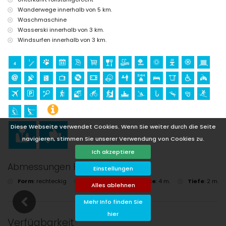
Wanderwege innerhalb von 5 km.
Waschmaschine
Wasserski innerhalb von 3 km.
Windsurfen innerhalb von 3 km.
Diese Webseite verwendet Cookies. Wenn Sie weiter durch die Seite
navigieren, stimmen Sie unserer Verwendung von Cookies zu.
Ich akzeptiere
Abmessungen Pool
Einstellungen
Form
:
rechteckig
Länge
:
8 m.
Breite
:
4 m.
Tiefe
:
2 m.
Alles ablehnen
Mehr Info finden Sie
hier
Verfügbarkeit