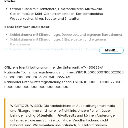
Küche
Offene Küche mit Elektroherd, Elektrobackofen, Mikrowelle,
Geschirrspüler, Kühl-Gefrierkombination, Kaffeemaschine,
Wasserkocher, Mixer, Toaster und Entsafter
Schlafzimmer und Bäder
Schlafzimmer mit Klimaanlage, Doppelbett und eigenem Badezimmer
Schlafzimmer mit Klimaanlage, 2 Einzelbetten und eigenem
Badezimmer
Eigenes Badezimmer mit Doppelwaschbecken, Dusche, Bidet und
MEHR...
Toilette
Außenbereich der Villa
Offizielle Identifikationsnummer der Unterkunft: AT-480655-A
Eingezäuntes Grundstück
Nationale Tourismusregistrierungsnummer: ESFCTU00000307100022066
Privater Pool mit den Maßen 8m x 4m und 2m Tiefe
50000000000000CV-VUT0480655-A9
Wunderschöner Rasen mit Bäumen und Gartenmöbeln mit
Nationaler Unterkunftsregistrierungscode: ESFCNT000003071000220665
Sonnenliegen
00000000000000000000000000001
2 Terrassen, eine davon überdacht
Grillplatz
Sitzbereich im Freien
4 private Parkplätze
WICHTIG ZU WISSEN: Die nachstehenden Ausstattungsmerkmale
Dachterrasse
und Piktogramme sind nur eine Richtlinie. Unsere Ferienhäuser
befinden sich größtenteils in Privatbesitz und können Änderungen
Weitere Informationen
unterliegen, die uns zum Zeitpunkt der Veröffentlichung nicht
Nächste Stadt: Jávea (innerhalb von 5 Kilometern von der Villa)
bekannt sind. Wir bemühen uns natürlich, alle Informationen