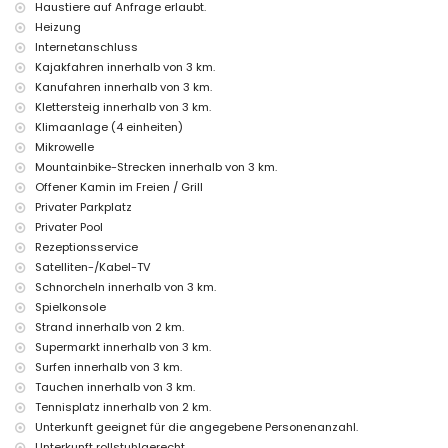
Kinderbett (auf Anfrage)
Haustiere auf Anfrage erlaubt.
Heizung
Unterhaltung und Freizeitaktivitäten für Ihren Urlaub in Jávea,
Internetanschluss
Costa Blanca
Kajakfahren innerhalb von 3 km.
Bar (innerhalb von 500 Metern vom Haus)
Kanufahren innerhalb von 3 km.
Kino, Theater, Diskothek, Promenade (El Arenal und Jávea) (innerhalb
Klettersteig innerhalb von 3 km.
von 5 Kilometern vom Haus)
Klimaanlage (4 einheiten)
Sehenswürdigkeiten und Kultur in Jávea, Costa Blanca
Mikrowelle
Mountainbike-Strecken innerhalb von 3 km.
Museum (Pueblo Histórico, Jávea), Kirche (Virgen del Loreto, Jávea),
Ruine (Pueblo Histórico, Jávea), Denkmal (Pueblo Histórico, Jávea),
Offener Kamin im Freien / Grill
Architektonisches Gebäude (Pueblo Histórico, Jávea), Historischer Ort
Privater Parkplatz
(Pueblo Histórico und Jávea) (innerhalb von 5 Kilometern von der
Privater Pool
Unterkunft)
Rezeptionsservice
Burg (Portal de la Vila und Denia) (innerhalb von 25 Kilometern von der
Satelliten-/Kabel-TV
Unterkunft)
Schnorcheln innerhalb von 3 km.
Sport
Spielkonsole
Tennis, Wandern, Mountainbiking, Radfahren, Klettern, Kanufahren,
Strand innerhalb von 2 km.
Kajakfahren, Angeln, Tauchen, Schnorcheln, Surfen, Windsurfen und
Supermarkt innerhalb von 3 km.
Wasserski (innerhalb von 5 Kilometern von der Villa)
Surfen innerhalb von 3 km.
Golf (Jávea Golf Club, Jávea) und Reiten (innerhalb von 10 Kilometern
Tauchen innerhalb von 3 km.
von der Villa)
Tennisplatz innerhalb von 2 km.
Unterkunft geeignet für die angegebene Personenanzahl.
Unterkunft rollstuhlgerecht