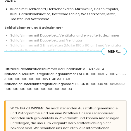
Küche
Küche mit Elektroherd, Elektrobackofen, Mikrowelle, Geschirrspüler,
Kühl-Gefrierkombination, Kaffeemaschine, Wasserkocher, Mixer,
Toaster und Saftpresse
Schlafzimmer und Badezimmer
Schlafzimmer mit Doppelbett, Ventilator und en-suite Badezimmer
Schlafzimmer mit Doppelbett und Ventilator
Schlafzimmer mit 2 Einzelbetten (Maße 190 x 90 cm) und Ventilator
en-suite Badezimmer mit Einzelwaschbecken, Badewanne/Dusche-
MEHR...
Kombination, Bidet und Toilette
Badezimmer mit Einzelwaschbecken, Dusche, Bidet und Toilette
Außenbereich der Villa
Offizielle Identifikationsnummer der Unterkunft: VT-487561-A
Nationale Tourismusregistrierungsnummer: ESFCTU00000307100023555
Eingezäuntes Grundstück
300000000000000000VT-487561-A8
Privater Pool mit einer Größe von 8 m x 4 m und einer Tiefe von 2,2 m
Nationaler Unterkunftsregistrierungscode: ESFCNT000003071000235553
Rasengarten mit Bäumen und Gartenmöbeln mit Sonnenliegen
00000000000000000000000000003
2 Terrassen, eine davon überdacht
Grill
Sitzbereich im Freien und Essbereich im Freien
Privater Parkplatz
WICHTIG ZU WISSEN: Die nachstehenden Ausstattungsmerkmale
Dachterrasse
und Piktogramme sind nur eine Richtlinie. Unsere Ferienhäuser
befinden sich größtenteils in Privatbesitz und können Änderungen
Weitere Informationen
unterliegen, die uns zum Zeitpunkt der Veröffentlichung nicht
Nächste Stadt: Jávea (innerhalb von 6 Kilometern von der Villa)
bekannt sind. Wir bemühen uns natürlich, alle Informationen