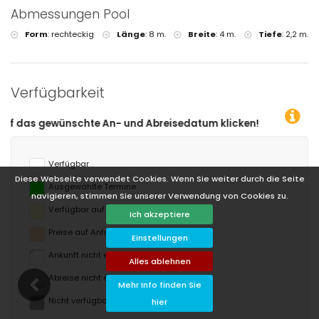
Abmessungen Pool
Form
:
rechteckig
Länge
:
8 m.
Breite
:
4 m.
Tiefe
:
2,2 m.
Verfügbarkeit
um klicken!
Verfügbar
Diese Webseite verwendet Cookies. Wenn Sie weiter durch die Seite
Ausgewählte Termine
navigieren, stimmen Sie unserer Verwendung von Cookies zu.
Verfügbar auf Anfrage
Ich akzeptiere
Preise auf Anfrage
Einstellungen
Ankunft nicht erlaubt
Alles ablehnen
Abreise nicht erlaubt
Mehr Info finden Sie
Nicht verfügbar
hier