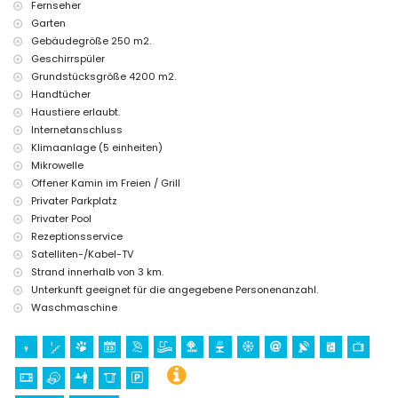
Fernseher
Einrichtungen und Dienstleistungen gegen Aufpreis
Garten
Bettwäsche und Handtücher
Gebäudegröße 250 m2.
Zustellbett und Kinderbett (auf Anfrage)
Geschirrspüler
Grundstücksgröße 4200 m2.
Handtücher
Haustiere erlaubt.
Internetanschluss
Klimaanlage (5 einheiten)
Mikrowelle
Offener Kamin im Freien / Grill
Privater Parkplatz
Privater Pool
Rezeptionsservice
Satelliten-/Kabel-TV
Strand innerhalb von 3 km.
Unterkunft geeignet für die angegebene Personenanzahl.
Waschmaschine