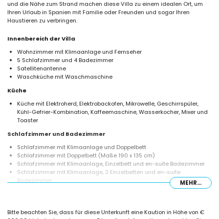
und die Nähe zum Strand machen diese Villa zu einem idealen Ort, um
Ihren Urlaub in Spanien mit Familie oder Freunden und sogar Ihren
Haustieren zu verbringen.
Innenbereich der Villa
Wohnzimmer mit Klimaanlage und Fernseher
5 Schlafzimmer und 4 Badezimmer
Satellitenantenne
Waschküche mit Waschmaschine
Küche
Küche mit Elektroherd, Elektrobackofen, Mikrowelle, Geschirrspüler,
Kühl-Gefrier-Kombination, Kaffeemaschine, Wasserkocher, Mixer und
Toaster
Schlafzimmer und Badezimmer
Schlafzimmer mit Klimaanlage und Doppelbett
Schlafzimmer mit Doppelbett (Maße 190 x 135 cm)
Schlafzimmer mit Klimaanlage, Einzelbett und en-suite Badezimmer
Schlafzimmer mit Klimaanlage, 2 Einzelbetten und en-suite
Badezimmer
MEHR...
Schlafzimmer mit Klimaanlage und 2 Einzelbetten
en-suite Badezimmer mit Waschbecken, Dusche und WC
Badezimmer mit Waschbecken, Dusche, Bidet und WC
Bitte beachten Sie, dass für diese Unterkunft eine Kaution in Höhe von €
en-suite Badezimmer mit Waschbecken und WC