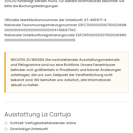
300,00 hinterlegt werden muss. Für weitere Informationen beachten Sie
Badezimmer mit Waschbecken und WC
bitte die Buchungsbedingungen.
Außenbereich der Villa
Großes und abgeschlossenes Grundstück
Offizielle Identifikationsnummer der Unterkunft: AT-436977-A
Privater Pool, Maße 12 m x 6 m
Nationale Tourismusregistrierungsnummer: ESFCTU0000030710002698
Wunderbarer Rasen mit Kies, Bäumen und Gartenmöbeln mit
000000000000000000000AT436977A0
Sonnenliegen
Nationaler Unterkunftsregistrierungscode: ESFCNT00000307100026980
Überdachte Terrasse
000000000000000000000000000005
Grill
Außendusche
Sitzbereich im Freien und Essbereich im Freien
3 private, abgeschlossene Parkplätze
WICHTIG ZU WISSEN: Die nachstehenden Ausstattungsmerkmale
und Piktogramme sind nur eine Richtlinie. Unsere Ferienhäuser
Weitere Informationen
befinden sich größtenteils in Privatbesitz und können Änderungen
unterliegen, die uns zum Zeitpunkt der Veröffentlichung nicht
Nächster Strand: La Grava (innerhalb von 3 Kilometern von der Villa)
bekannt sind. Wir bemühen uns natürlich, alle Informationen
Nächster Flughafen: Alicante (innerhalb von 100 Kilometern von der
aktuell zu halten.
Villa)
Haustiere erlaubt
Einrichtungen und Dienstleistungen, die im Mietpreis der Villa
enthalten sind
Internet (WiFi)
Ausstattung La Cartuja
Bügeleisen und Bügelbrett
Empfangsservice
Echtzeit-Verfügbarkeitskalender online
mit Klimaanlage
Einstöckige Unterkunft.