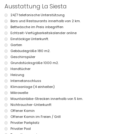
Privater Parkplatz
Ausstattung La Siesta
Weitere Informationen
24/7 telefonische Unterstützung
Nächste Stadt: Jávea (innerhalb von 5 Kilometern von der Villa)
Bars und Restaurants innerhalb von 2 km.
Nächstgelegene Flussmündung oder Küste: Mediterraneo, Jávea
Bettwäsche im Preis inbegriffen
(innerhalb von 2 Kilometern von der Villa)
Nächster Strand: Playa Ambolo, Jávea (innerhalb von 2 Kilometern von
Echtzeit-Verfügbarkeitskalender online
der Villa)
Einstöckige Unterkunft.
Nächster Hafen: Puerto Aduanas del Mar, Jávea (innerhalb von 5
Garten
Kilometern von der Villa)
Gebäudegröße 180 m2.
Nächster Park: Montgó, Jávea (innerhalb von 6 Kilometern von der
Geschirrspüler
Villa)
Grundstücksgröße 1000 m2.
Nächster Flughafen: Alicante (innerhalb von 100 Kilometern von der
Villa)
Handtücher
Zweitnächster Flughafen: Valencia (> 100 Kilometer)
Heizung
Rauchen nicht erlaubt
Internetanschluss
Haustiere sind nicht erlaubt
Klimaanlage (4 einheiten)
Die Unterkunft ist sehr gut für Familien mit Kindern geeignet
Mikrowelle
Einrichtungen und Dienstleistungen, die im Mietpreis der Villa
Mountainbike-Strecken innerhalb von 5 km.
enthalten sind
Nichtraucher-Unterkunft
Internet (WiFi)
Offener Kamin
Bügeleisen und Bügelbrett
Offener Kamin im Freien / Grill
Bettwäsche und Handtücher
Privater Parkplatz
Empfangsdienst und 24-Stunden-Notdienst
Privater Pool
Klimaanlage