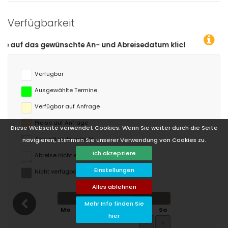
Verfügbarkeit
sedatum klicken!
Verfügbar
Ausgewählte Termine
Verfügbar auf Anfrage
Preise auf Anfrage
Diese Webseite verwendet Cookies. Wenn Sie weiter durch die Seite
Ankunft nicht erlaubt
navigieren, stimmen Sie unserer Verwendung von Cookies zu.
Ich akzeptiere
Abreise nicht erlaubt
Einstellungen
Nicht verfügbar
Alles ablehnen
August 2026
Mehr Info finden Sie
Mo
Di
Mi
Do
Fr
Sa
So
hier
1
2