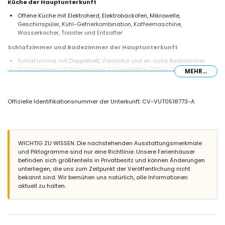
Küche der Hauptunterkunft
Offene Küche mit Elektroherd, Elektrobackofen, Mikrowelle,
Geschirrspüler, Kühl-Gefrierkombination, Kaffeemaschine,
Wasserkocher, Toaster und Entsafter
Schlafzimmer und Badezimmer der Hauptunterkunft
Schlafzimmer mit Doppelbett, Ventilator und en-suite Badezimmer
Schlafzimmer mit Klimaanlage, 2 Einzelbetten (Maße 200 x 90 cm)
MEHR...
und Ventilator
En-suite Badezimmer mit Einzelwaschbecken,
Badewannen-/Duschkombination und Toilette
Offizielle Identifikationsnummer der Unterkunft: CV-VUT0518773-A
Badezimmer mit Einzelwaschbecken, Dusche, Bidet und Toilette
Innenbereich des Gartenhauses
Schlafzimmer mit Klimaanlage, 2 Einzelbetten (Maße 200 x 90 cm),
Ventilator und en-suite Badezimmer
WICHTIG ZU WISSEN: Die nachstehenden Ausstattungsmerkmale
En-suite Badezimmer mit Einzelwaschbecken, Dusche und Toilette
und Piktogramme sind nur eine Richtlinie. Unsere Ferienhäuser
befinden sich größtenteils in Privatbesitz und können Änderungen
Außenbereich der Villa
unterliegen, die uns zum Zeitpunkt der Veröffentlichung nicht
Eingezäuntes Grundstück
bekannt sind. Wir bemühen uns natürlich, alle Informationen
Nierenförmiger privater Pool mit den Maßen 7 m x 3 m und 2 m tief
aktuell zu halten.
Garten mit Kies, Bäumen und Gartenmöbeln mit Sonnenliegen
2 Terrassen, davon eine überdacht
Grill
Sitzbereich im Freien und Essbereich im Freien