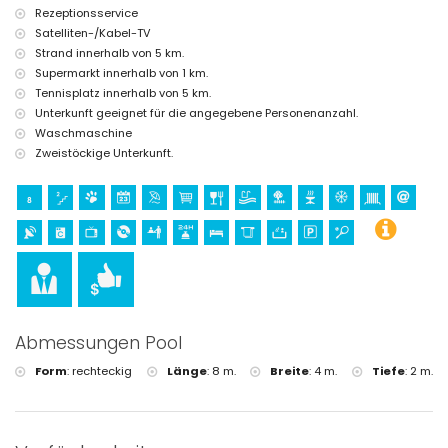
Tennis (innerhalb von 5 Kilometern von der Villa)
Rezeptionsservice
Golf und Reiten (innerhalb von 10 Kilometern von der Villa)
Satelliten-/Kabel-TV
Strand innerhalb von 5 km.
Supermarkt innerhalb von 1 km.
Tennisplatz innerhalb von 5 km.
Unterkunft geeignet für die angegebene Personenanzahl.
Waschmaschine
Zweistöckige Unterkunft.
Abmessungen Pool
Form
:
rechteckig
Länge
:
8 m.
Breite
:
4 m.
Tiefe
:
2 m.