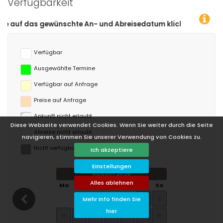
Verfügbarkeit
reisedatum klicken!
Verfügbar
Ausgewählte Termine
Verfügbar auf Anfrage
Preise auf Anfrage
Ankunft nicht erlaubt
Diese Webseite verwendet Cookies. Wenn Sie weiter durch die Seite
Abreise nicht erlaubt
navigieren, stimmen Sie unserer Verwendung von Cookies zu.
Nicht verfügbar
Ich akzeptiere
Einstellungen
August 2026
Alles ablehnen
Mo
Di
Mi
Do
Fr
Sa
So
1
2
Mehr Info finden Sie
hier
3
4
5
6
7
8
9