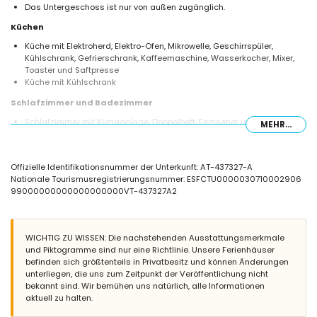
Das Untergeschoss ist nur von außen zugänglich.
Küchen
Küche mit Elektroherd, Elektro-Ofen, Mikrowelle, Geschirrspüler,
Kühlschrank, Gefrierschrank, Kaffeemaschine, Wasserkocher, Mixer,
Toaster und Saftpresse
Küche mit Kühlschrank
Schlafzimmer und Badezimmer
Schlafzimmer mit Klimaanlage, Doppelbett, Fernseher und eigenem
MEHR...
Bad
2 Schlafzimmer mit Klimaanlage, jeweils mit Doppelbett
Schlafzimmer mit Klimaanlage und 2 Einzelbetten
Offizielle Identifikationsnummer der Unterkunft: AT-437327-A
Eigenes Badezimmer mit Dusche, WC und Haartrockner
Nationale Tourismusregistrierungsnummer: ESFCTU0000030710002906
Badezimmer mit Badewanne, WC und Haartrockner
99000000000000000000VT-437327A2
Badezimmer mit Einzelwaschbecken, Dusche, WC und Haartrockner
Außenbereich der Villa
Eingezäuntes Grundstück
WICHTIG ZU WISSEN: Die nachstehenden Ausstattungsmerkmale
Privater Pool mit den Maßen 8m x 4m und 2m Tiefe
und Piktogramme sind nur eine Richtlinie. Unsere Ferienhäuser
Garten mit Kies, Bäumen und Gartenmöbeln mit Sonnenliegen
befinden sich größtenteils in Privatbesitz und können Änderungen
Wintergarten
unterliegen, die uns zum Zeitpunkt der Veröffentlichung nicht
2 Terrassen, davon 1 überdacht
bekannt sind. Wir bemühen uns natürlich, alle Informationen
Grill
aktuell zu halten.
Außendusche
Außensitzbereich und Außenspeisebereich