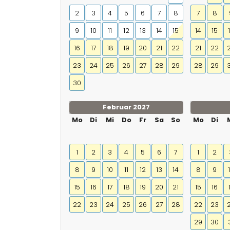
2
3
4
5
6
7
8
7
8
9
10
11
12
13
14
15
14
15
16
17
18
19
20
21
22
21
22
23
24
25
26
27
28
29
28
29
30
Februar 2027
Mo
Di
Mi
Do
Fr
Sa
So
Mo
Di
1
2
3
4
5
6
7
1
2
8
9
10
11
12
13
14
8
9
15
16
17
18
19
20
21
15
16
22
23
24
25
26
27
28
22
23
29
30