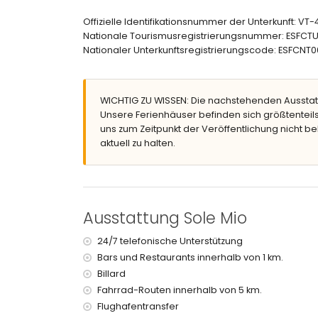
Schlafzimmer mit Klimaanlage und 2 Einzelbette
2 eigene Badezimmer, jedes mit Einzelwaschbe
Offizielle Identifikationsnummer der Unterkunft: V
Eigenes Badezimmer mit Einzelwaschbecken, Du
Nationale Tourismusregistrierungsnummer: ESF
Badezimmer mit Einzelwaschbecken, Dusche und
Nationaler Unterkunftsregistrierungscode: ESFC
Außenbereich der Villa
Großes und umzäuntes Grundstück
WICHTIG ZU WISSEN: Die nachstehenden Ausstat
Ovaler privater Pool, Maße 8m x 4m und 2m tief
Unsere Ferienhäuser befinden sich größtenteils
Kinderbecken
uns zum Zeitpunkt der Veröffentlichung nicht be
Schöner Rasen mit Kies, Bäumen und Gartenmö
aktuell zu halten.
Spielplatz
3 Terrassen, davon 1 überdacht
Außenküche und Grill
Außendusche
Außen-Sitzbereich und Außen-Essbereich
Ausstattung Sole Mio
3 private Parkplätze
Weitere Informationen
24/7 telefonische Unterstützung
Bars und Restaurants innerhalb von 1 km.
Nächste Stadt: Xàbia (innerhalb von 5 Kilometern
Billard
Nächstes Ufer oder Küste: Mittelmeer, Xàbia (inn
Nächster Strand: La Barraca, Xàbia (innerhalb vo
Fahrrad-Routen innerhalb von 5 km.
Nächster Hafen: Aduanas del Mar, Xàbia (innerha
Flughafentransfer
Nächster Park: Montgó, Xàbia (innerhalb von 5 K