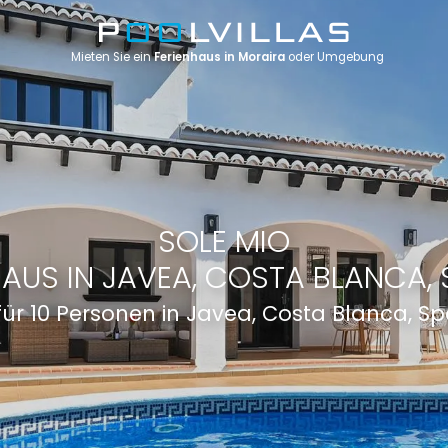
Mieten Sie ein
Ferienhaus in Moraira
oder Umgebung
SOLE MIO
HAUS IN JAVEA, COSTA BLANCA, 
 für 10 Personen in Javea, Costa Blanca, S