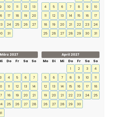
9
10
11
12
13
4
5
6
7
8
9
10
16
17
18
19
20
11
12
13
14
15
16
17
23
24
25
26
27
18
19
20
21
22
23
24
30
31
25
26
27
28
29
30
31
März 2027
April 2027
Mi
Do
Fr
Sa
So
Mo
Di
Mi
Do
Fr
Sa
So
1
2
3
4
3
4
5
6
7
5
6
7
8
9
10
11
10
11
12
13
14
12
13
14
15
16
17
18
17
18
19
20
21
19
20
21
22
23
24
25
24
25
26
27
28
26
27
28
29
30
31