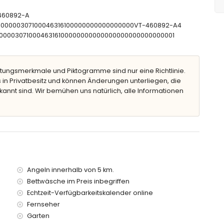
n (Maße 190 x 90 cm)
cken, Badewanne, Dusche und Toilette
T-460892-A
sche und Toilette
CTU00000307100046316100000000000000000VT-460892-A4
 Toilette
NT00000307100046316100000000000000000000000000001
tungsmerkmale und Piktogramme sind nur eine Richtlinie.
 in Privatbesitz und können Änderungen unterliegen, die
kannt sind. Wir bemühen uns natürlich, alle Informationen
beln mit Sonnenliegen
Angeln innerhalb von 5 km.
Bettwäsche im Preis inbegriffen
 von der Villa)
Echtzeit-Verfügbarkeitskalender online
erhalb von 2 Kilometern von der Villa)
n 2 Kilometern von der Villa)
Fernseher
lb von 5 Kilometern von der Villa)
Garten
ilometern von der Villa)