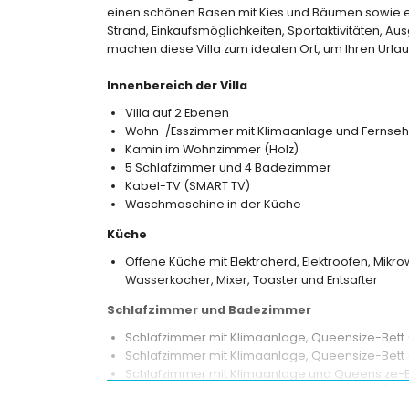
einen schönen Rasen mit Kies und Bäumen sowie 
Strand, Einkaufsmöglichkeiten, Sportaktivitäten, A
machen diese Villa zum idealen Ort, um Ihren Urlau
Innenbereich der Villa
Villa auf 2 Ebenen
Wohn-/Esszimmer mit Klimaanlage und Fernseh
Kamin im Wohnzimmer (Holz)
5 Schlafzimmer und 4 Badezimmer
Kabel-TV (SMART TV)
Waschmaschine in der Küche
Küche
Offene Küche mit Elektroherd, Elektroofen, Mikr
Wasserkocher, Mixer, Toaster und Entsafter
Schlafzimmer und Badezimmer
Schlafzimmer mit Klimaanlage, Queensize-Bet
Schlafzimmer mit Klimaanlage, Queensize-Bet
Schlafzimmer mit Klimaanlage und Queensize-B
Schlafzimmer mit Klimaanlage, Doppelbett (M