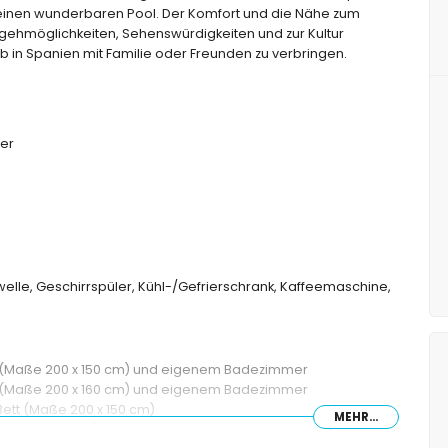
einen wunderbaren Pool. Der Komfort und die Nähe zum
usgehmöglichkeiten, Sehenswürdigkeiten und zur Kultur
b in Spanien mit Familie oder Freunden zu verbringen.
er
owelle, Geschirrspüler, Kühl-/Gefrierschrank, Kaffeemaschine,
t (Maße 200 x 150 cm) und eigenem Badezimmer
t (Maße 200 x 160 cm) und eigenem Badezimmer
ett (Maße 200 x 150 cm)
MEHR...
aße 190 x 140 cm) und eigenem Badezimmer