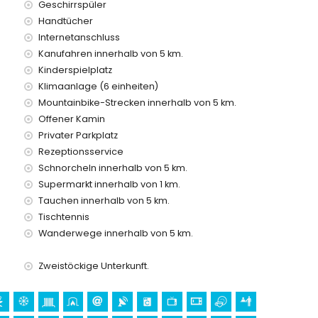
Geschirrspüler
Kilometern von der Villa)
Handtücher
ter)
Internetanschluss
Kanufahren innerhalb von 5 km.
Kinderspielplatz
Kindern
Klimaanlage (6 einheiten)
s der Villa inbegriffen
Mountainbike-Strecken innerhalb von 5 km.
Offener Kamin
Privater Parkplatz
Rezeptionsservice
Schnorcheln innerhalb von 5 km.
Supermarkt innerhalb von 1 km.
Tauchen innerhalb von 5 km.
preis
Tischtennis
Wanderwege innerhalb von 5 km.
Zweistöckige Unterkunft.
en Urlaub in Xàbia, Costa Blanca
a Blanca