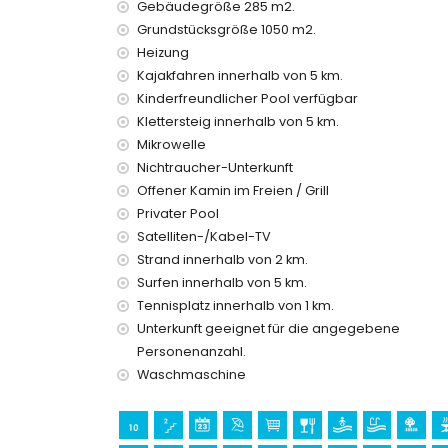
Gebäudegröße 285 m2.
Nächster Flughafen: Alicante (innerhalb von 100 
Grundstücksgröße 1050 m2.
Zweitnächster Flughafen: Valencia (> 100 Kilome
Heizung
Rauchen nicht erlaubt
Kajakfahren innerhalb von 5 km.
Haustiere sind nicht erlaubt
Kinderfreundlicher Pool verfügbar
Die Unterkunft ist sehr geeignet für Familien mit 
Klettersteig innerhalb von 5 km.
Einrichtungen und Dienstleistungen im Mietprei
Mikrowelle
Internet (Glasfaser)
Nichtraucher-Unterkunft
Bügeleisen und Bügelbrett
Offener Kamin im Freien / Grill
Bettwäsche und Handtücher
Privater Pool
Empfangsdienst und 24-Stunden-Notdienst
Satelliten-/Kabel-TV
Billardtisch und Tischtennis
Strand innerhalb von 2 km.
Zentralheizung und Klimaanlage
Surfen innerhalb von 5 km.
Einrichtungen und Dienstleistungen gegen Auf
Tennisplatz innerhalb von 1 km.
Flughafenservice
Unterkunft geeignet für die angegebene
Zusatzbett und Kinderbett (auf Anfrage)
Personenanzahl.
Waschmaschine
Unterhaltungs- und Freizeitaktivitäten für Ihr
Bar (innerhalb von 5 Kilometern vom Haus)
Sehenswürdigkeiten und Kultur in Xàbia, Cost