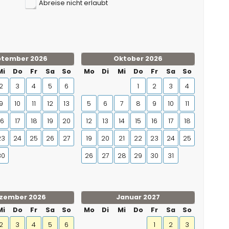
Abreise nicht erlaubt
ptember 2026
Oktober 2026
Mi
Do
Fr
Sa
So
Mo
Di
Mi
Do
Fr
Sa
So
2
3
4
5
6
1
2
3
4
9
10
11
12
13
5
6
7
8
9
10
11
16
17
18
19
20
12
13
14
15
16
17
18
23
24
25
26
27
19
20
21
22
23
24
25
30
26
27
28
29
30
31
zember 2026
Januar 2027
Mi
Do
Fr
Sa
So
Mo
Di
Mi
Do
Fr
Sa
So
2
3
4
5
6
1
2
3