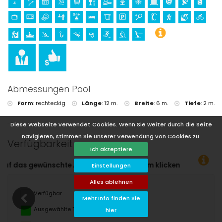
Abmessungen Pool
Form
:
rechteckig
Länge
:
12 m.
Breite
:
6 m.
Tiefe
:
2 m.
Diese Webseite verwendet Cookies. Wenn Sie weiter durch die Seite
navigieren, stimmen Sie unserer Verwendung von Cookies zu.
Verfügbarkeit
Ich akzeptiere
eisedatum klicken!
Einstellungen
Alles ablehnen
Verfügbar
Mehr Info finden Sie
Ausgewählte Termine
hier