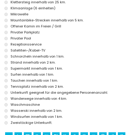
Unterhaltungs- und Freizeitaktivitäten für Ihren Urlaub in
Klettersteig innerhalb von 25 km.
Moraira, Costa Blanca
Klimaanlage (6 einheiten)
Bar (innerhalb von 500 Metern vom Haus)
Mikrowelle
Diskothek (innerhalb von 1000 Metern vom Haus)
Mountainbike-Strecken innerhalb von 5 km.
Promenade (Senillar Promenade) (innerhalb von 5 Kilometern vom
Offener Kamin im Freien / Grill
Haus)
Privater Parkplatz
Sehenswürdigkeiten und Kultur in Moraira, Costa Blanca
Privater Pool
Rezeptionsservice
Museum (Moraira), Kirche (Kirche Unserer Lieben Frau der
Satelliten-/Kabel-TV
Verlassenen), Burg (Burg Moraira-Teulada), Ruine (Wachturm von Cap
d'Or), Denkmal (Skulptur "Mann, der aufs Meer schaut" von Toni Mari),
Schnorcheln innerhalb von 1 km.
architektonisches Gebäude (Burg Moraira) und historischer Ort
Strand innerhalb von 2 km.
(historisches Zentrum) (innerhalb von 5 Kilometern von der Unterkunft)
Supermarkt innerhalb von 1 km.
Sport
Surfen innerhalb von 1 km.
Tauchen innerhalb von 1 km.
Radfahren, Kanufahren, Kajakfahren, Angeln, Tauchen, Schnorcheln,
Tennisplatz innerhalb von 2 km.
Surfen und Windsurfen (innerhalb von 1000 Metern von der Villa)
Unterkunft geeignet für die angegebene Personenanzahl.
Tennis, Golf (Ifach Golf Club), Wandern, Mountainbiking und
Wasserski (innerhalb von 5 Kilometern von der Villa)
Wanderwege innerhalb von 4 km.
Reiten (innerhalb von 10 Kilometern von der Villa)
Waschmaschine
Klettern (innerhalb von 25 Kilometern von der Villa)
Wasserski innerhalb von 2 km.
Windsurfen innerhalb von 1 km.
Zweistöckige Unterkunft.