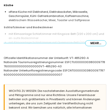
Küche
offene Küche mit Elektroherd, Elektrobackofen, Mikrowelle,
Geschirrspüler, Kühl-Gefrierkombination, Kaffeemaschine,
elektrischem Wasserkocher, Mixer, Toaster und Saftpresse
Schlafzimmer und Badezimmer
mit Klimaanlage Schlafzimmer mit Kingsize-Bett (220 x 200 cm) und
en-suite Badezimmer
mit Klimaanlage Schlafzimmer mit Queensize-Bett (200 x 160 cm)
MEHR...
und en-suite Badezimmer
en-suite Badezimmer mit Doppelwaschtisch, Dusche, Bidet und
Toilette
Offizielle Identifikationsnummer der Unterkunft: VT-485290-A
en-suite Badezimmer mit Einzelwaschtisch, Dusche und Toilette
Nationale Tourismusregistrierungsnummer: ESFCTU0000030380009778
Badezimmer mit Einzelwaschtisch, Dusche und Toilette
7600000000000000000VT-485290-A3
Außenbereich der Villa
Nationaler Unterkunftsregistrierungscode: ESFCNT00000303800097787
600000000000000000000000000007
großes und abgeschlossenes Grundstück
privater Pool mit den Maßen 12m x 6m und 2m tief
3 Terrassen, davon 2 überdacht
Außenküche und Grill
WICHTIG ZU WISSEN: Die nachstehenden Ausstattungsmerkmale
Sitzbereich im Freien
und Piktogramme sind nur eine Richtlinie. Unsere Ferienhäuser
privater überdachter Parkplatz und 2 private Parkplätze
befinden sich größtenteils in Privatbesitz und können Änderungen
unterliegen, die uns zum Zeitpunkt der Veröffentlichung nicht
Weitere Informationen
bekannt sind. Wir bemühen uns natürlich, alle Informationen