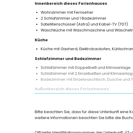
Innenbereich dieses Ferienhauses
Wohnzimmer mit Fernseher
2 Schlafzimmer und 1 Badezimmer
Satellitenschüssel (Astra) und Kabel-TV (TDT)
Waschküche mit Waschmaschine und Wäschetr
Küche
Küche mit Gasherd, Elektrobackofen, Kühlschra
Schlafzimmer und Badezimmer
Schlafzimmer mit Doppelbett und Klimaanlage
Schlafzimmer mit 2 Einzelbetten und Klimaanla
Badezimmer mit Einzelwaschtisch, Dusche und T
Außenbereich dieses Ferienhauses
nierenförmiger Gemeinschaftspool
gemeinschaftlicher Garten mit Rasen und Bäu
2 überdachte Terrassen
Bitte beachten Sie, dass für diese Unterkunft eine 
Grill
weitere Informationen beachten Sie bitte die Bu
Außen Sitzbereich und Essbereich
privater überdachter Parkplatz
Offizielle Identifikationsnummer der Unterkunft: VT