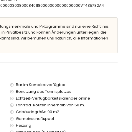
CTU00000303800084011800000000000000000VT435782A4
tern vom Haus)
ometern vom Haus)
tungsmerkmale und Piktogramme sind nur eine Richtlinie.
metern vom Haus)
 in Privatbesitz und können Änderungen unterliegen, die
lb von 100 Kilometern vom Haus)
kannt sind. Wir bemühen uns natürlich, alle Informationen
100 Kilometer)
 Mietpreis enthalten
egen Aufpreis
Bar im Komplex verfügbar
Benutzung des Tennisplatzes
Echtzeit-Verfügbarkeitskalender online
Fahrrad-Routen innerhalb von 50 m.
ungen gegen Aufpreis
Gebäudegröße 90 m2.
Gemeinschaftspool
Heizung
en Urlaub in Moraira, Costa Blanca