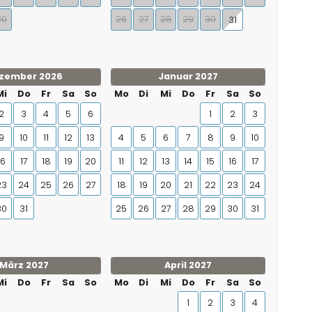
30
26
27
28
29
30
31
zember 2026
Januar 2027
Mi
Do
Fr
Sa
So
Mo
Di
Mi
Do
Fr
Sa
So
2
3
4
5
6
1
2
3
9
10
11
12
13
4
5
6
7
8
9
10
16
17
18
19
20
11
12
13
14
15
16
17
23
24
25
26
27
18
19
20
21
22
23
24
30
31
25
26
27
28
29
30
31
März 2027
April 2027
Mi
Do
Fr
Sa
So
Mo
Di
Mi
Do
Fr
Sa
So
1
2
3
4