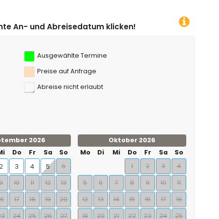
tum klicken!
Ausgewählte Termine
Preise auf Anfrage
Abreise nicht erlaubt
ptember 2026
Oktober 2026
Mi
Do
Fr
Sa
So
Mo
Di
Mi
Do
Fr
Sa
So
6
1
2
3
4
2
3
4
5
9
10
11
12
13
5
6
7
8
9
10
11
16
17
18
19
20
12
13
14
15
16
17
18
23
24
25
26
27
19
20
21
22
23
24
25