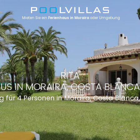
Mieten Sie ein
Ferienhaus in Moraira
oder Umgebung
RITA
US IN MORAIRA, COSTA BLANCA
für 4 Personen in Moraira, Costa Blanca