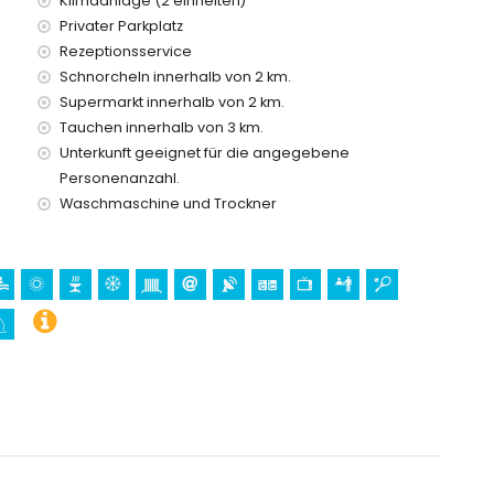
Klimaanlage (2 einheiten)
Privater Parkplatz
innerhalb von 5 Kilometern vom Haus)
Rezeptionsservice
sta Blanca
Schnorcheln innerhalb von 2 km.
 und Schloss (Castillo Moraira) (innerhalb von 5 Kilometern
Supermarkt innerhalb von 2 km.
Tauchen innerhalb von 3 km.
Unterkunft geeignet für die angegebene
Personenanzahl.
 1000 Metern vom Haus)
Waschmaschine und Trockner
, Surfen und Windsurfen (innerhalb von 5 Kilometern vom
Haus)