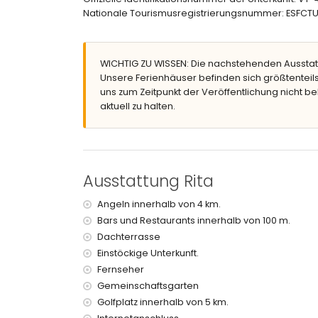
Dachterrasse
Nationale Tourismusregistrierungsnummer: ESF
Weitere Informationen
nächste Stadt: Moraira (innerhalb von 3 Kilome
nächster Strand: Ampolla (innerhalb von 3 Kil
WICHTIG ZU WISSEN: Die nachstehenden Ausstat
nächster Hafen: Moraira (innerhalb von 3 Kilo
Unsere Ferienhäuser befinden sich größtenteils
nächster Flughafen: El Altet - Alicante (innerha
uns zum Zeitpunkt der Veröffentlichung nicht be
zweitnächster Flughafen: Manises - Valencia (> 
aktuell zu halten.
Haustiere sind nicht erlaubt
Private Einrichtungen und Dienstleistungen im
Bügeleisen und Bügelbrett
Empfangsdienst
Ausstattung Rita
Private Einrichtungen und Dienstleistungen g
Angeln innerhalb von 4 km.
Internet (WiFi)
Bars und Restaurants innerhalb von 100 m.
Zentralheizung und Klimaanlage
Dachterrasse
Einstöckige Unterkunft.
Gemeinschaftliche Einrichtungen/Dienstleist
Fernseher
Tennisplatz
Gemeinschaftsgarten
Golfplatz innerhalb von 5 km.
Unterhaltungs- und Freizeitaktivitäten für Ihr