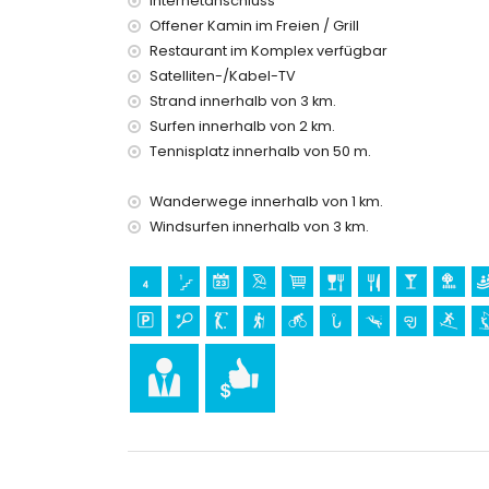
Internetanschluss
Bar (innerhalb von 500 Metern vom Haus)
Offener Kamin im Freien / Grill
Theater, Diskothek, Nachtclub und Promenade (
Restaurant im Komplex verfügbar
Sehenswürdigkeiten und Kultur in Moraira, Co
Satelliten-/Kabel-TV
„Eco Museo Teulada“ (Museum), Kirche (Moraira)
Strand innerhalb von 3 km.
von der Unterkunft)
Surfen innerhalb von 2 km.
Tennisplatz innerhalb von 50 m.
Sport
Tennis, Wandern und Radfahren (innerhalb von
Wanderwege innerhalb von 1 km.
Golf (San Jaime), Angeln, Tauchen, Schnorcheln
Windsurfen innerhalb von 3 km.
Haus)
Pferdereiten (innerhalb von 10 Kilometern vom 