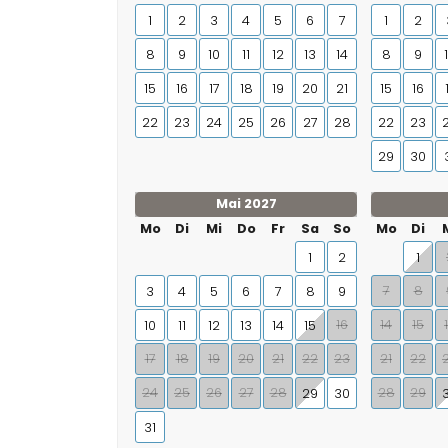
1
2
3
4
5
6
7
1
2
8
9
10
11
12
13
14
8
9
15
16
17
18
19
20
21
15
16
22
23
24
25
26
27
28
22
23
29
30
Mai 2027
Mo
Di
Mi
Do
Fr
Sa
So
Mo
Di
1
2
1
7
8
3
4
5
6
7
8
9
16
14
15
10
11
12
13
14
15
17
18
19
20
21
22
23
21
22
24
25
26
27
28
28
29
29
30
31