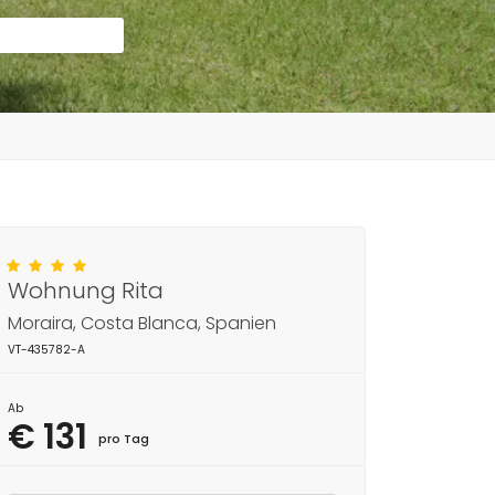
Wohnung Rita
Moraira, Costa Blanca, Spanien
VT-435782-A
Ab
€ 131
pro Tag