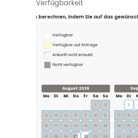
Verfügbarkeit
hnen, indem Sie auf das gewünschte An- und Abreiseda
Verfügbar
Verfügbar auf Anfrage
Ankunft nicht erlaubt
Nicht verfügbar
August 2026
Se
Mo
Di
Mi
Do
Fr
Sa
So
Mo
Di
1
2
1
3
4
5
6
7
8
9
7
8
10
11
12
13
14
15
16
14
15
17
18
19
22
23
21
22
20
21