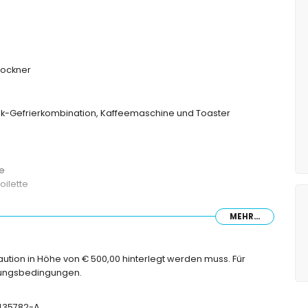
ockner
nk-Gefrierkombination, Kaffeemaschine und Toaster
ge
oilette
MEHR...
men
Kaution in Höhe von € 500,00 hinterlegt werden muss. Für
chungsbedingungen.
-435782-A