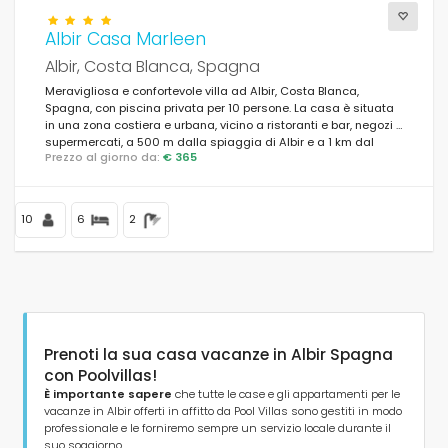
Albir Casa Marleen
Albir, Costa Blanca, Spagna
Meravigliosa e confortevole villa ad Albir, Costa Blanca,
Spagna, con piscina privata per 10 persone. La casa è situata
in una zona costiera e urbana, vicino a ristoranti e bar, negozi e
supermercati, a 500 m dalla spiaggia di Albir e a 1 km dal
Prezzo al giorno da:
€ 365
centro di Albir.
10
6
2
Prenoti la sua casa vacanze in Albir Spagna
con Poolvillas!
È importante sapere
che tutte le case e gli appartamenti per le
vacanze in Albir offerti in affitto da Pool Villas sono gestiti in modo
professionale e le forniremo sempre un servizio locale durante il
suo soggiorno.