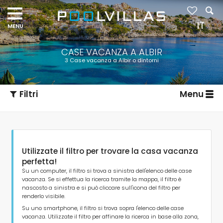
IT
CASE VACANZA A ALBIR
3 Case vacanza a Albir o dintorni
Filtri
Menu
Utilizzate il filtro per trovare la casa vacanza
perfetta!
Su un computer, il filtro si trova a sinistra dell'elenco delle case
vacanza. Se si effettua la ricerca tramite la mappa, il filtro è
nascosto a sinistra e si può cliccare sull'icona del filtro per
Tipo di alloggio
renderlo visibile.
Su uno smartphone, il filtro si trova sopra l'elenco delle case
vacanza. Utilizzate il filtro per affinare la ricerca in base alla zona,