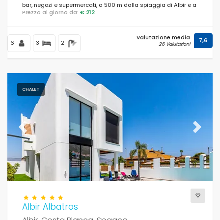
bar, negozi e supermercati, a 500 m dalla spiaggia di Albir e a
Prezzo al giorno da:
€ 212
0,5 km da Albir.
Distanze
Valutazione media
7,6
6
3
2
26 Valutazioni
Confort
CHALET
Servizi
Previous
Next
Viste
Altri
Albir Albatros