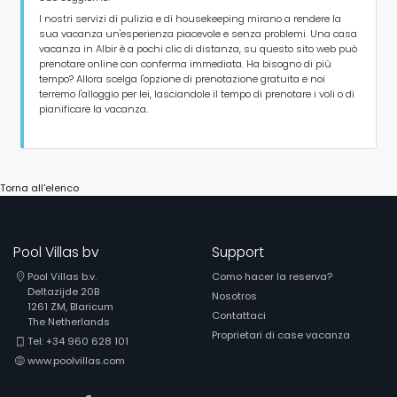
I nostri servizi di pulizia e di housekeeping mirano a rendere la
sua vacanza un'esperienza piacevole e senza problemi. Una casa
vacanza in Albir è a pochi clic di distanza, su questo sito web può
prenotare online con conferma immediata. Ha bisogno di più
tempo? Allora scelga l'opzione di prenotazione gratuita e noi
terremo l'alloggio per lei, lasciandole il tempo di prenotare i voli o di
pianificare la vacanza.
Torna all'elenco
Pool Villas bv
Support
Pool Villas b.v.
Como hacer la reserva?
Deltazijde 20B
Nosotros
1261 ZM, Blaricum
Contattaci
The Netherlands
Proprietari di case vacanza
Tel: +34 960 628 101
www.poolvillas.com