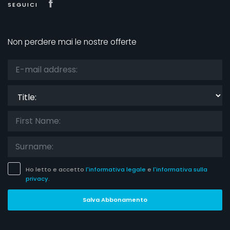
Visit our Facebook page
SEGUICI
Non perdere mai le nostre offerte
Title:
Ho letto e accetto
l'informativa legale
e
l'informativa sulla
privacy
.
Salva Abbonamento