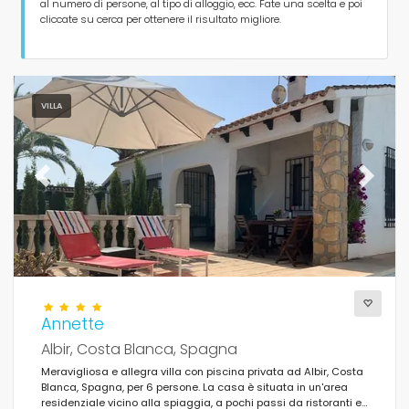
Persone
al numero di persone, al tipo di alloggio, ecc. Fate una scelta e poi
cliccate su cerca per ottenere il risultato migliore.
Camere da letto
Bagni
VILLA
Previous
Next
Servizi popolari
Condizioni
Annette
Albir, Costa Blanca, Spagna
Meravigliosa e allegra villa con piscina privata ad Albir, Costa
Blanca, Spagna, per 6 persone. La casa è situata in un'area
Opzionale
residenziale vicino alla spiaggia, a pochi passi da ristoranti e