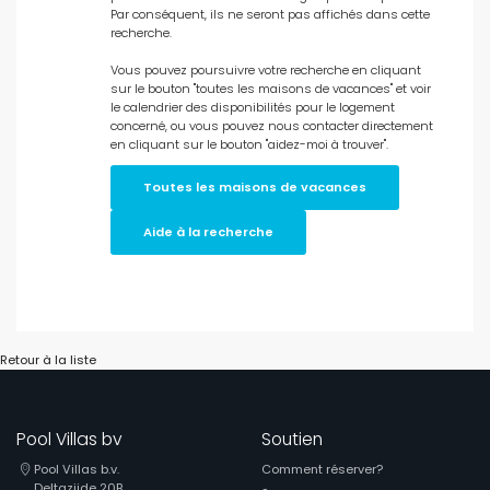
Personnes
Par conséquent, ils ne seront pas affichés dans cette
recherche.
Chambres
Vous pouvez poursuivre votre recherche en cliquant
sur le bouton "toutes les maisons de vacances" et voir
le calendrier des disponibilités pour le logement
concerné, ou vous pouvez nous contacter directement
Salles de bains
en cliquant sur le bouton "aidez-moi à trouver".
Toutes les maisons de vacances
Aide à la recherche
Services populaires
Retour à la liste
Conditions
Pool Villas bv
Soutien
Pool Villas b.v.
Comment réserver?
Optionnel
Deltazijde 20B