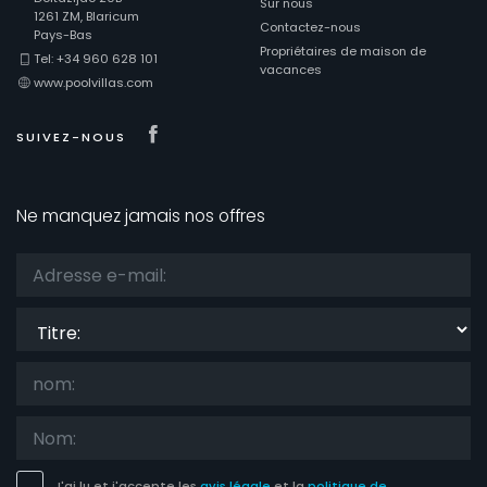
Sur nous
1261 ZM, Blaricum
Contactez-nous
Pays-Bas
Propriétaires de maison de
Tel: +34 960 628 101
vacances
Distances
www.poolvillas.com
Visit our Facebook page
SUIVEZ-NOUS
Confort
Ne manquez jamais nos offres
Services
Titre:
Vues
Autres
J'ai lu et j'accepte les
avis légale
et la
politique de