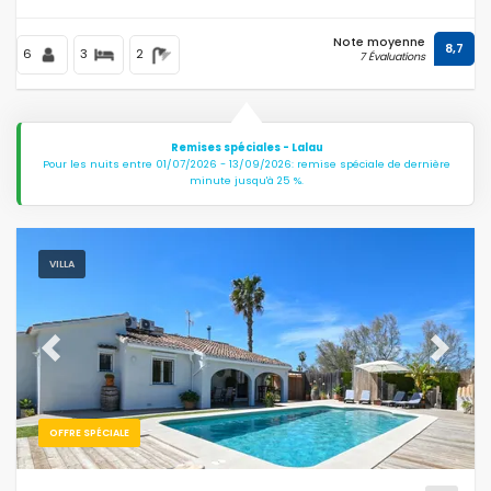
Note moyenne
8,7
6
3
2
7 Évaluations
Remises spéciales - Lalau
Pour les nuits entre 01/07/2026 - 13/09/2026: remise spéciale de dernière
minute jusqu'à 25 %.
VILLA
Previous
Next
OFFRE SPÉCIALE