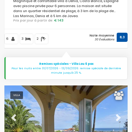
Magnifique et confortable villa à Denia, Costa Blanca, Espagne
avec piscine privée pour 6 personnes. La maison est située
dans un quartier résidentiel de plage, à 3 km de la plage de
Las Marinas, Denia et à 5 km de Javea.
Prix par jour à partir de:
€ 143
Note moyenne
8,3
6
3
2
30 Évaluations
Remises spéciales - Villa Lau 6 pax
Pour les nuits entre 01/07/2026 - 13/09/2026: remise spéciale de dernière
minute jusqu'à 25 %.
VILLA
Previous
Next