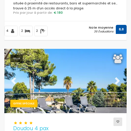
située à proximité de restaurants, bars et supermarchés et se
trouve à 25 m d'un accès direct à la plage.
Prix par jour à partir de:
€ 180
Note moyenne
8,8
4
2
2
36 Évaluations
VILLA
Previous
Next
OFFRE SPÉCIALE
Doudou 4 pax