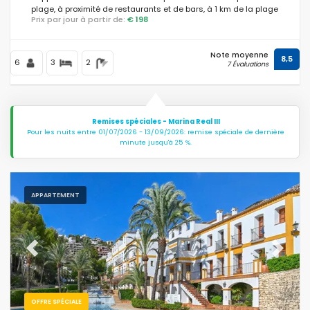
plage, à proximité de restaurants et de bars, à 1 km de la plage
Prix par jour à partir de:
€ 198
de Playa de la Marineta et à 1 km de la Méditerranée.
Note moyenne
8,5
6
3
2
7 Évaluations
Remises spéciales - Marina Real III
Pour les nuits entre 01/07/2026 - 13/09/2026: remise spéciale de dernière
minute jusqu'à 25 %.
APPARTEMENT
Previous
Next
OFFRE SPÉCIALE