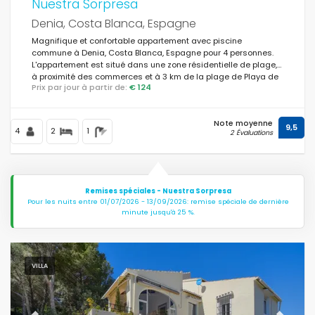
Nuestra Sorpresa
Denia, Costa Blanca, Espagne
Magnifique et confortable appartement avec piscine
commune à Denia, Costa Blanca, Espagne pour 4 personnes.
L'appartement est situé dans une zone résidentielle de plage,
à proximité des commerces et à 3 km de la plage de Playa de
Prix par jour à partir de:
€ 124
la Marineta.
Note moyenne
9,5
4
2
1
2 Évaluations
Remises spéciales - Nuestra Sorpresa
Pour les nuits entre 01/07/2026 - 13/09/2026: remise spéciale de dernière
minute jusqu'à 25 %.
VILLA