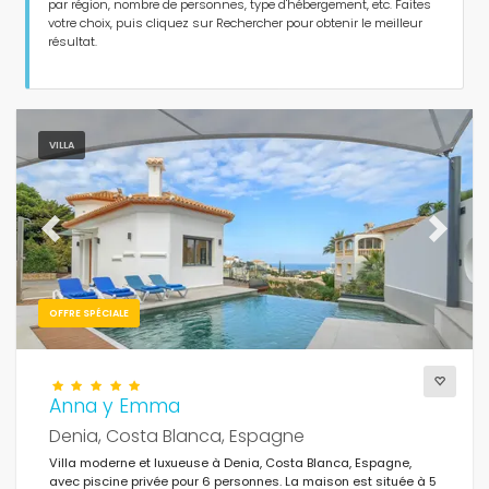
Personnes
par région, nombre de personnes, type d'hébergement, etc. Faites
votre choix, puis cliquez sur Rechercher pour obtenir le meilleur
résultat.
Chambres
Salles de bains
VILLA
Previous
Next
Services populaires
OFFRE SPÉCIALE
Conditions
Anna y Emma
Denia, Costa Blanca, Espagne
Villa moderne et luxueuse à Denia, Costa Blanca, Espagne,
Optionnel
avec piscine privée pour 6 personnes. La maison est située à 5