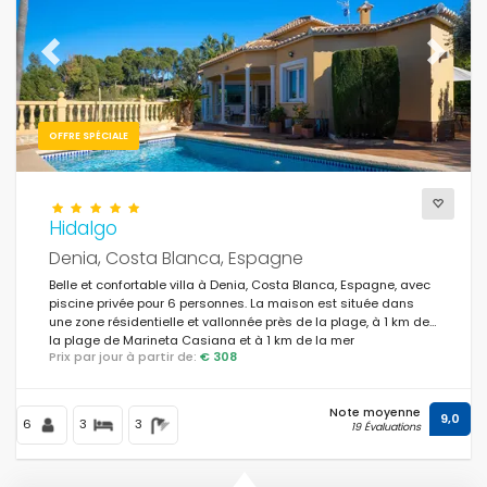
Previous
Next
OFFRE SPÉCIALE
Hidalgo
Denia, Costa Blanca, Espagne
Belle et confortable villa à Denia, Costa Blanca, Espagne, avec
piscine privée pour 6 personnes. La maison est située dans
une zone résidentielle et vallonnée près de la plage, à 1 km de
la plage de Marineta Casiana et à 1 km de la mer
Prix par jour à partir de:
€ 308
Méditerranée.
Note moyenne
9,0
6
3
3
19 Évaluations