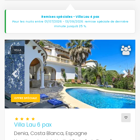
Remises spéciales - Villa Lau 4 pax
Pour les nuits entre 01/07/2026 - 13/09/2026: remise spéciale de dernière
minute jusqu'à 25 %.
VILLA
Previous
Next
OFFRE SPÉCIALE
Villa Lau 6 pax
Denia, Costa Blanca, Espagne