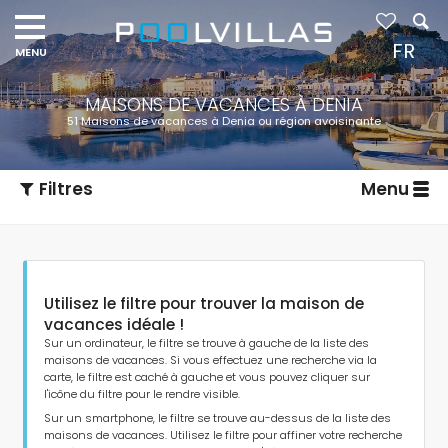
FR
MAISONS DE VACANCES À DENIA
51 Maisons de vacances à Denia ou région avoisinante
Filtres
Menu
Utilisez le filtre pour trouver la maison de
vacances idéale !
Sur un ordinateur, le filtre se trouve à gauche de la liste des
maisons de vacances. Si vous effectuez une recherche via la
carte, le filtre est caché à gauche et vous pouvez cliquer sur
Type d'hébergement
l'icône du filtre pour le rendre visible.
Sur un smartphone, le filtre se trouve au-dessus de la liste des
maisons de vacances. Utilisez le filtre pour affiner votre recherche