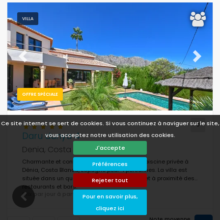
VILLA
Previous
Next
OFFRE SPÉCIALE
Ce site internet se sert de cookies. Si vous continuez à naviguer sur le site,
Daru dunya 4
vous acceptez notre utilisation des cookies.
Denia, Costa Blanca, Espagne
J'accepte
Charmante et confortable villa de luxe avec piscine privée à
Préférences
Dénia, Costa Blanca, Espagne pour 4 personnes. La villa est
située dans un quartier résidentiel vallonné et à proximité des
Rejeter tout
restaurants et bars.
Prix par jour à partir de:
€ 158
Pour en savoir plus,
cliquez ici
Note moyenne