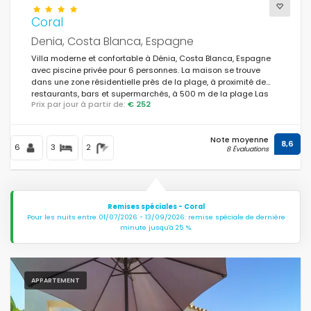
Coral
Denia, Costa Blanca, Espagne
Villa moderne et confortable à Dénia, Costa Blanca, Espagne
avec piscine privée pour 6 personnes. La maison se trouve
dans une zone résidentielle près de la plage, à proximité de
restaurants, bars et supermarchés, à 500 m de la plage Las
Prix par jour à partir de:
€ 252
Marinas, Dénia et à 0,5 km de la Méditerranée, Dénia.
Note moyenne
8,6
6
3
2
8 Évaluations
Remises spéciales - Coral
Pour les nuits entre 01/07/2026 - 13/09/2026: remise spéciale de dernière
minute jusqu'à 25 %.
APPARTEMENT