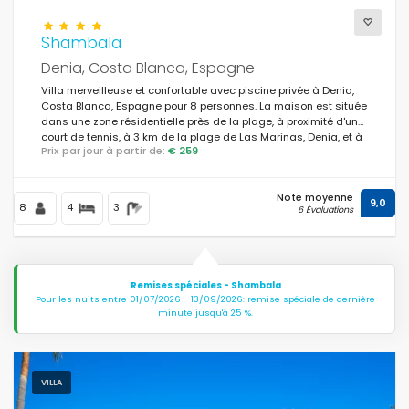
Shambala
Denia, Costa Blanca, Espagne
Villa merveilleuse et confortable avec piscine privée à Denia,
Costa Blanca, Espagne pour 8 personnes. La maison est située
dans une zone résidentielle près de la plage, à proximité d'un
court de tennis, à 3 km de la plage de Las Marinas, Denia, et à
Prix par jour à partir de:
€ 259
5 km de Javea.
Note moyenne
9,0
8
4
3
6 Évaluations
Remises spéciales - Shambala
Pour les nuits entre 01/07/2026 - 13/09/2026: remise spéciale de dernière
minute jusqu'à 25 %.
VILLA