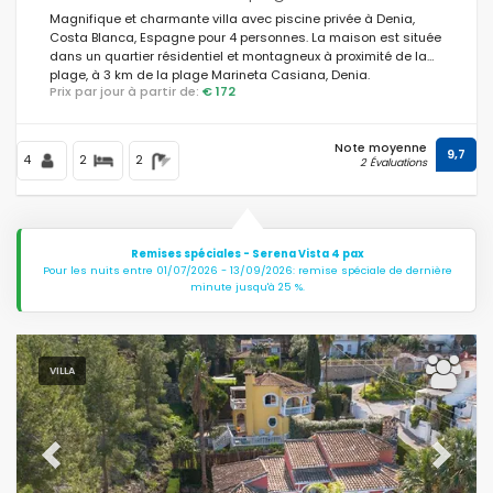
Magnifique et charmante villa avec piscine privée à Denia,
Costa Blanca, Espagne pour 4 personnes. La maison est située
dans un quartier résidentiel et montagneux à proximité de la
plage, à 3 km de la plage Marineta Casiana, Denia.
Prix par jour à partir de:
€ 172
Note moyenne
9,7
4
2
2
2 Évaluations
Remises spéciales - Serena Vista 4 pax
Pour les nuits entre 01/07/2026 - 13/09/2026: remise spéciale de dernière
minute jusqu'à 25 %.
VILLA
Previous
Next