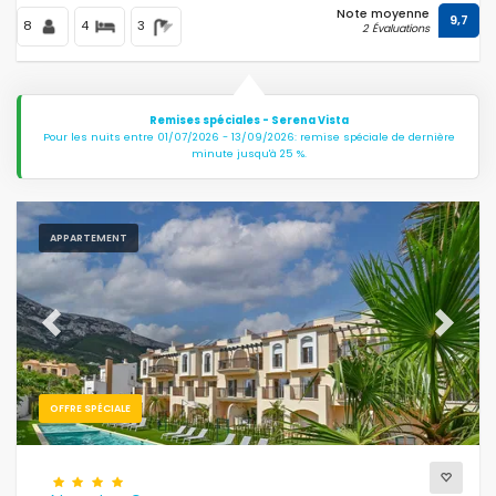
Note moyenne
9,7
8
4
3
2 Évaluations
Remises spéciales - Serena Vista
Pour les nuits entre 01/07/2026 - 13/09/2026: remise spéciale de dernière
minute jusqu'à 25 %.
APPARTEMENT
Previous
Next
OFFRE SPÉCIALE