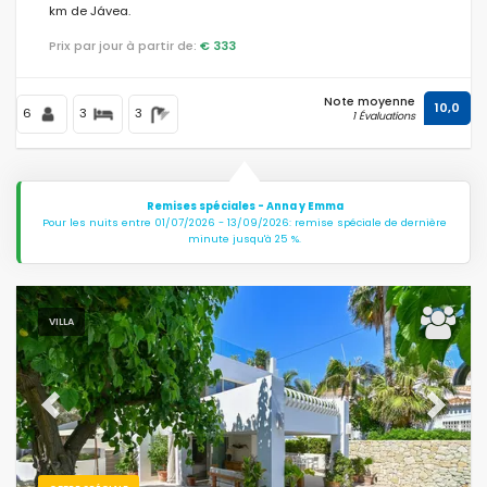
km de Jávea.
Prix par jour à partir de:
€ 333
Distances
Note moyenne
10,0
6
3
3
1 Évaluations
Confort
Remises spéciales - Anna y Emma
Pour les nuits entre 01/07/2026 - 13/09/2026: remise spéciale de dernière
minute jusqu'à 25 %.
Services
VILLA
Vues
Previous
Next
Autres