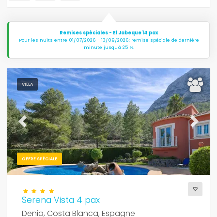
Remises spéciales - El Jabeque 14 pax
Pour les nuits entre 01/07/2026 - 13/09/2026: remise spéciale de dernière
minute jusqu'à 25 %.
VILLA
Previous
Next
OFFRE SPÉCIALE
Serena Vista 4 pax
Denia, Costa Blanca, Espagne