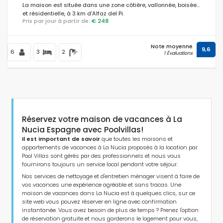
La maison est située dans une zone côtière, vallonnée, boisée
et résidentielle, à 3 km d'Alfaz del Pi.
Prix par jour à partir de:
€ 248
Distances
Note moyenne
9,6
6
3
2
1 Évaluations
Confort
Services
Réservez votre maison de vacances à La
Nucia Espagne avec Poolvillas!
Il est important de savoir
que toutes les maisons et
appartements de vacances à La Nucia proposés à la location par
Pool Villas sont gérés par des professionnels et nous vous
Vues
fournirons toujours un service local pendant votre séjour.
Nos services de nettoyage et d'entretien ménager visent à faire de
vos vacances une expérience agréable et sans tracas. Une
maison de vacances dans La Nucia est à quelques clics, sur ce
Autres
site web vous pouvez réserver en ligne avec confirmation
instantanée. Vous avez besoin de plus de temps ? Prenez l'option
de réservation gratuite et nous garderons le logement pour vous,