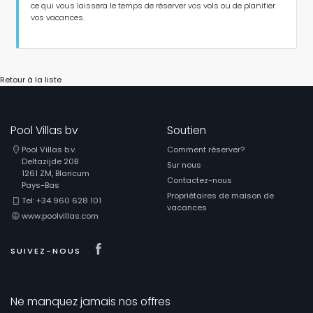
ce qui vous laissera le temps de réserver vos vols ou de planifier
vos vacances.
Retour à la liste
Pool Villas bv
Soutien
Pool Villas b.v.
Comment réserver?
Deltazijde 20B
Sur nous
1261 ZM, Blaricum
Contactez-nous
Pays-Bas
Propriétaires de maison de
Tel: +34 960 628 101
vacances
www.poolvillas.com
Visit our Facebook page
SUIVEZ-NOUS
Ne manquez jamais nos offres