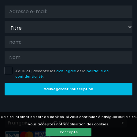
Titre:
J'ai lu et j'accepte les
avis légale
et la
politique de
confidentialité
.
Sauvegarder Souscription
Ce site internet se sert de cookies. Si vous continuez à naviguer sur le site,
Languages
Currencies
vous acceptez notre utilisation des cookies.
J'accepte