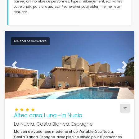
Personnes
par région, nombre de personnes, type d'hébergement, etc. Faites
votre choix, puis cliquez sur Rechercher pour obtenir le meilleur
résultat.
Chambres
Salles de bains
MAISON DE VACANCES
Previous
Next
Services populaires
Conditions
Altea casa Luna -la Nucia
La Nucia, Costa Blanca, Espagne
Maison de vacances moderne et confortable à La Nucia,
Optionnel
Costa Blanca, Espagne, avec piscine privée pour 6 personnes.