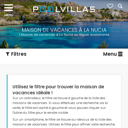
FR
MAISON DE VACANCES À LA NUCIA
1 Maison de vacances à La Nucia ou région avoisinante
Filtres
Menu
Utilisez le filtre pour trouver la maison de
vacances idéale !
Sur un ordinateur, le filtre se trouve à gauche de la liste des
maisons de vacances. Si vous effectuez une recherche via la
carte, le filtre est caché à gauche et vous pouvez cliquer sur
Type d'hébergement
l'icône du filtre pour le rendre visible.
Sur un smartphone, le filtre se trouve au-dessus de la liste des
maisons de vacances. Utilisez le filtre pour affiner votre recherche