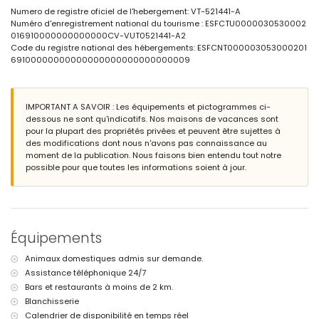
salle de bain attenante avec double vasque, baignoire, toilettes et
Numero de registre oficiel de l'hebergement: VT-521441-A
sèche-cheveux
Numéro d'enregistrement national du tourisme : ESFCTU0000030530002
salle de bain attenante avec double vasque, douche et toilettes
016910000000000000CV-VUT0521441-A2
salle de bain attenante avec double vasque, douche, toilettes et
Code du registre national des hébergements: ESFCNT000003053000201
sèche-cheveux
69100000000000000000000000000009
Extérieur de la villa
grand terrain
piscine privée en forme de rein mesurant 6 m x 4 m et d'une
IMPORTANT A SAVOIR : Les équipements et pictogrammes ci-
profondeur de 1,8 m
dessous ne sont qu'indicatifs. Nos maisons de vacances sont
merveilleux jardin gazonné avec gravier et mobilier de jardin avec
pour la plupart des propriétés privées et peuvent être sujettes à
transats
des modifications dont nous n'avons pas connaissance au
2 terrasses couvertes
moment de la publication. Nous faisons bien entendu tout notre
douche extérieure
possible pour que toutes les informations soient à jour.
espace de détente extérieur et salle à manger extérieure
place de parking couverte privative
Informations supplémentaires
ville la plus proche : Altea la Vieja (à moins de 2 kilomètres de la villa)
Équipements
plage la plus proche : La Olla (à moins de 2 kilomètres de la villa)
port le plus proche : Campomanes (à moins de 3 kilomètres de la
Animaux domestiques admis sur demande.
villa)
Assistance téléphonique 24/7
aéroport le plus proche : Alicante (à moins de 50 kilomètres de la
Bars et restaurants à moins de 2 km.
villa)
deuxième aéroport le plus proche : Valence (> 100 kilomètres)
Blanchisserie
veuillez consulter si les animaux de compagnie sont autorisés
Calendrier de disponibilité en temps réel