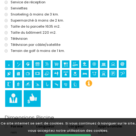
Service de réception
Serviettes
Snorkeling à moins de 3 km.
Supermarché à moins de 2 km.
Taille de la parcelle 1635 m2.
Taille du bâtiment 220 m2.
Télévision
Télévision par câble/satellite
Terrain de golf à moins de 1 km.
Dimensions Piscine
Ce site internet se sert de cookies. Si vous continuez à naviguer sur le site,
Forme
:
Longueur
:
Largeur
:
Approfondie
:
vous acceptez notre utilisation des cookies.
rein
6 m.
4 m.
1,8 m.