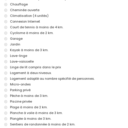
L'hébergement est très adapté aux familles avec enfants et aux
Chauffage
séances photo
Cheminée ouverte
Équipements et services inclus dans le prix de la location de la
Climatisation (4 unités)
villa
Connexion Internet
Court de tennis à moins de 4 km.
internet (ADSL)
aspirateur et fer à repasser avec planche à repasser
Cyclisme à moins de 2 km.
linge de lit et serviettes
Garage
service de réception et service d'urgence 24 heures sur 24
Jardin
Kayak à moins de 3 km.
Équipements et services en supplément
Lave-linge
service de blanchisserie
Lave-vaisselle
chauffage central et climatisation
Linge de lit compris dans le prix
lit supplémentaire et lit/berceau pour enfant (sur demande)
Logement à deux niveaux.
Sites et culture à Altea, Costa Blanca
Logement adapté au nombre spécifié de personnes.
musée (Musée du Chocolat), bâtiment architectural (Vieille Ville
Micro-ondes
d'Altea) et lieu historique (Vieille Ville d'Altea) (à moins de 10
Parking privé
kilomètres de l'hébergement)
Pêche à moins de 3 km.
château (Guadalest) (à moins de 25 kilomètres de l'hébergement)
Piscine privée
Sports
Plage à moins de 2 km.
Planche à voile à moins de 3 km.
golf (Don Cayo Golf) (à moins de 1000 mètres de la villa)
Plongée à moins de 3 km.
tennis, randonnée, cyclisme, kayak, pêche, plongée, snorkeling et
planche à voile (à moins de 5 kilomètres de la villa)
Sentiers de randonnée à moins de 2 km.