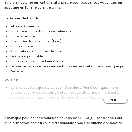
et la vie nocturne en font une villa idéale pour passer vos vacances en
Espagne en famille ou entre amis.
Intérieur de la villa
villa de 2 niveaux
salon avec climatisation et télévision
salle à manger
cheminée dans le salon (bois)
balcon couvert
3 chambres et 3 salles de bain
télévision par câble
buanderie avec machine à laver
Le premier étage et le rez-de-chaussée ne sont accessibles que par
l'extérieur.
Cuisine
cuisine avec plaque de cuisson électrique, four électrique, micro-
ondes, lave-vaisselle, réfrigérateur, congélateur, machine à café,
bouilloire électrique, mixeur, grille-pain et centrifugeuse
PLUS...
Chambres et salles de bain
2 chambres climatisées, chacune avec lit king size (mesurant 200
Notez que pour ce logement une caution de € 1.000,00 est exigée. Pour
par 180 cm) et salle de bain attenante
plus d’informations s’il vous plaît consultez nos Conditions de Location.
chambre climatisée avec lit king size (mesurant 200 par 180 cm),
télévision et salle de bain attenante