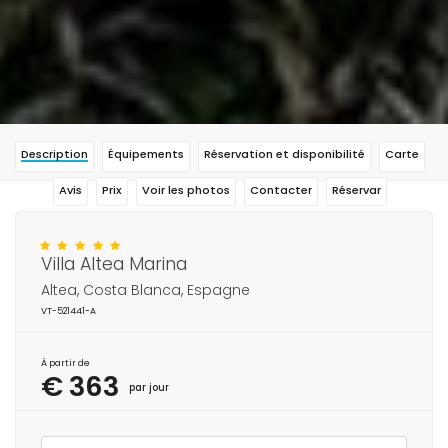
Description
Équipements
Réservation et disponibilité
Carte
Avis
Prix
Voir les photos
Contacter
Réservar
Villa Altea Marina
Altea, Costa Blanca, Espagne
VT-521441-A
À partir de
€ 363
par jour