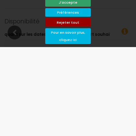
J'accepte
Préférences
Disponibilité
Rejeter tout
Pour en savoir plus,
ouhaitées !
cliquez ici
Disponible
Dates choisies
Disponible sur demande
Prix ​​sur demande
Arrivée non autorisée
Départ interdit
Indisponible
août 2026
lu
ma
me
je
ve
sa
di