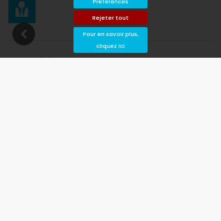
Préférences
Rejeter tout
Pour en savoir plus,
cliquez ici
Disponibilité
rrivée et de départ souhaitées !
Disponible
Dates choisies
Disponible sur demande
Prix ​​sur demande
Arrivée non autorisée
Départ interdit
Indisponible