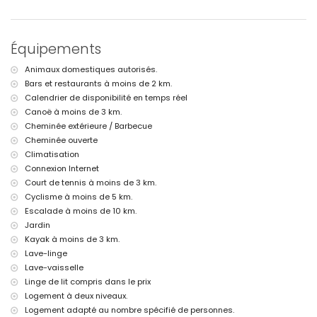
deuxième aéroport le plus proche : Valence (> 100 kilomètres)
animaux de compagnie admis
L'hébergement est très adapté aux familles avec enfants
Équipements
Équipements et services inclus dans le prix de la location de la
villa
Animaux domestiques autorisés.
internet (WiFi)
Bars et restaurants à moins de 2 km.
aspirateur et fer à repasser avec planche
Calendrier de disponibilité en temps réel
literie et serviettes
Canoë à moins de 3 km.
Équipements et services en supplément
Cheminée extérieure / Barbecue
Cheminée ouverte
avec climatisation
Climatisation
Divertissements et activités de loisirs pour vos vacances à
Connexion Internet
Benissa, Costa Blanca
Court de tennis à moins de 3 km.
discothèque et parc d'attractions (Fun Park Calpe) (à moins de 5
Cyclisme à moins de 5 km.
kilomètres de la maison)
Escalade à moins de 10 km.
parc à thème (Terra Mítica), zoo (Terra Natura) et parc aquatique
Jardin
(Aqualandia / Mundomar) (à moins de 10 kilomètres de la maison)
Kayak à moins de 3 km.
Sites et culture à Benissa, Costa Blanca
Lave-linge
Lave-vaisselle
ruine (Baños de la Reina et Calpe) (à moins de 5 kilomètres de
l'hébergement)
Linge de lit compris dans le prix
château (Moraira) (à moins de 10 kilomètres de l'hébergement)
Logement à deux niveaux.
Logement adapté au nombre spécifié de personnes.
Sports