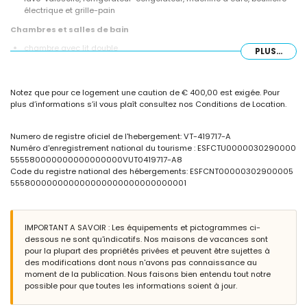
électrique et grille-pain
Chambres et salles de bain
chambre avec lit double
PLUS...
2 chambres, chacune avec 2 lits individuels
salle de bain avec lavabo simple, baignoire/douche combinée et
toilettes
Notez que pour ce logement une caution de € 400,00 est exigée. Pour
salle de bain avec douche
plus d’informations s’il vous plaît consultez nos Conditions de Location.
Extérieur de la villa
terrain clôturé
Numero de registre oficiel de l'hebergement: VT-419717-A
piscine privée mesurant 10m x 4m
Numéro d'enregistrement national du tourisme : ESFCTU0000030290000
jardin avec des arbres et mobilier de jardin avec transats
555580000000000000000VUT0419717-A8
2 terrasses, dont une couverte
Code du registre national des hébergements: ESFCNT00000302900005
barbecue
555800000000000000000000000000001
douche extérieure
espace salon extérieur et espace repas extérieur
2 places de parking privées
IMPORTANT A SAVOIR : Les équipements et pictogrammes ci-
Informations supplémentaires
dessous ne sont qu'indicatifs. Nos maisons de vacances sont
pour la plupart des propriétés privées et peuvent être sujettes à
plage la plus proche : La Fustera (à moins de 2 kilomètres de la villa)
des modifications dont nous n'avons pas connaissance au
port le plus proche : Puerto Deportivo Les Bassetes (à moins de 4
moment de la publication. Nous faisons bien entendu tout notre
kilomètres de la villa)
possible pour que toutes les informations soient à jour.
aéroport le plus proche : Alicante (à moins de 100 kilomètres de la
villa)