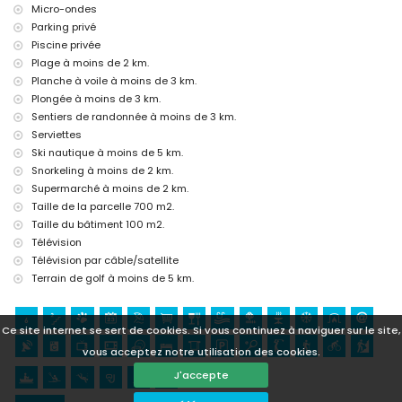
Micro-ondes
tennis, golf (San Jaime), randonnée, vélo, canoë, kayak, plongée,
Parking privé
snorkeling, planche à voile et ski nautique (à moins de 5 kilomètres
Piscine privée
de la villa)
Plage à moins de 2 km.
équitation et escalade (à moins de 10 kilomètres de la villa)
Planche à voile à moins de 3 km.
Plongée à moins de 3 km.
Sentiers de randonnée à moins de 3 km.
Serviettes
Ski nautique à moins de 5 km.
Snorkeling à moins de 2 km.
Supermarché à moins de 2 km.
Taille de la parcelle 700 m2.
Taille du bâtiment 100 m2.
Télévision
Télévision par câble/satellite
Terrain de golf à moins de 5 km.
Ce site internet se sert de cookies. Si vous continuez à naviguer sur le site,
vous acceptez notre utilisation des cookies.
J'accepte