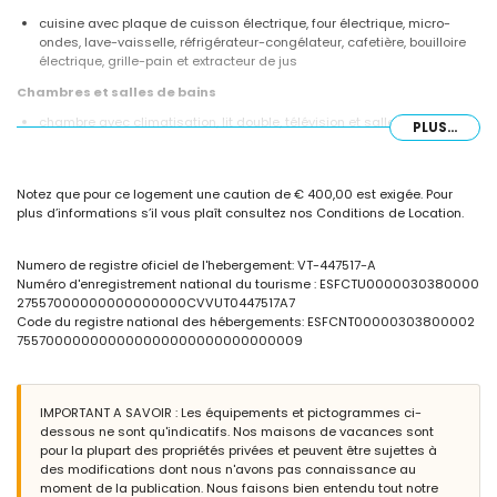
cuisine avec plaque de cuisson électrique, four électrique, micro-
ondes, lave-vaisselle, réfrigérateur-congélateur, cafetière, bouilloire
électrique, grille-pain et extracteur de jus
Chambres et salles de bains
chambre avec climatisation, lit double, télévision et salle de bains
PLUS...
attenante
chambre avec climatisation et lit double avec ventilateur
chambre avec climatisation, 2 lits simples et ventilateur
Notez que pour ce logement une caution de € 400,00 est exigée. Pour
salle de bains attenante avec lavabo simple, douche et toilettes
plus d’informations s’il vous plaît consultez nos Conditions de Location.
salle de bains avec lavabo simple, combinaison baignoire/douche et
toilettes
salle de bains avec lavabo simple, douche et toilettes
Numero de registre oficiel de l'hebergement: VT-447517-A
Numéro d'enregistrement national du tourisme : ESFCTU0000030380000
Extérieur de la villa
27557000000000000000CVVUT0447517A7
piscine privée mesurant 9m x 4m
Code du registre national des hébergements: ESFCNT00000303800002
jardin avec gravier, arbres et mobilier de jardin avec transats
755700000000000000000000000000009
3 terrasses, dont 1 est couverte
barbecue
douche extérieure
espace de vie extérieur et salle à manger extérieure
IMPORTANT A SAVOIR : Les équipements et pictogrammes ci-
2 places de parking privées
dessous ne sont qu'indicatifs. Nos maisons de vacances sont
pour la plupart des propriétés privées et peuvent être sujettes à
Informations supplémentaires
des modifications dont nous n'avons pas connaissance au
moment de la publication. Nous faisons bien entendu tout notre
ville la plus proche : Benitachell (à moins de 3 kilomètres de la villa)