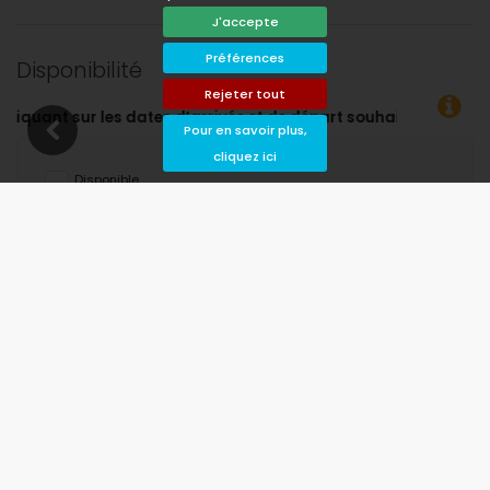
J'accepte
Préférences
Disponibilité
Rejeter tout
rt souhaitées !
Pour en savoir plus,
cliquez ici
Disponible
Dates choisies
Disponible sur demande
Prix ​​sur demande
Arrivée non autorisée
Départ interdit
Indisponible
août 2026
lu
ma
me
je
ve
sa
di