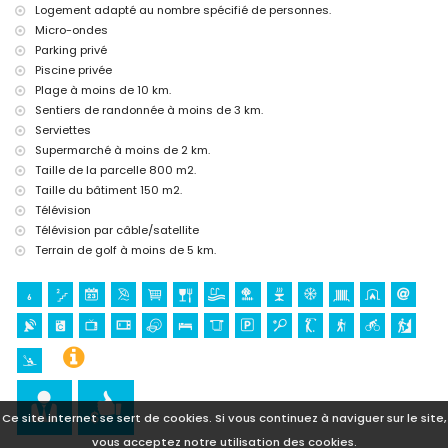
Logement adapté au nombre spécifié de personnes.
Sites et culture à Benitachell, Costa Blanca
Micro-ondes
château (Cap d'Or et Moraira) (à moins de 10 kilomètres de
Parking privé
l'hébergement)
Piscine privée
ruine (Baños de la Reina Calpe) et bâtiment architectural (Catedral
La Marina Benissa) (à moins de 25 kilomètres de l'hébergement)
Plage à moins de 10 km.
Sentiers de randonnée à moins de 3 km.
Sports
Serviettes
tennis, golf (Javea), randonnée et cyclisme (à moins de 5 kilomètres
Supermarché à moins de 2 km.
de la villa)
Taille de la parcelle 800 m2.
équitation, escalade, canoë, kayak, plongée, snorkeling, surf, planche
Taille du bâtiment 150 m2.
à voile et ski nautique (à moins de 10 kilomètres de la villa)
Télévision
Télévision par câble/satellite
Terrain de golf à moins de 5 km.
Ce site internet se sert de cookies. Si vous continuez à naviguer sur le site,
vous acceptez notre utilisation des cookies.