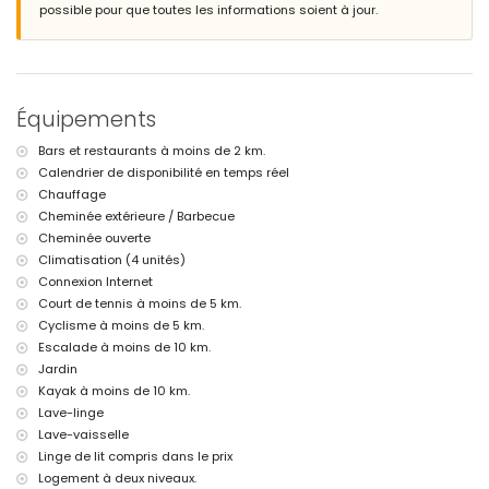
possible pour que toutes les informations soient à jour.
plage la plus proche : Cala de los Moraig (à moins de 10 kilomètres
de la villa)
port le plus proche : El Portet Moraira (à moins de 10 kilomètres de la
villa)
aéroport le plus proche : Alicante (à moins de 100 kilomètres de la
villa)
Équipements
deuxième aéroport le plus proche : Valence (> 100 kilomètres)
les animaux de compagnie ne sont pas autorisés
Bars et restaurants à moins de 2 km.
L'hébergement convient très bien aux familles avec enfants
Calendrier de disponibilité en temps réel
Équipements et services inclus dans le prix de location de la villa
Chauffage
Cheminée extérieure / Barbecue
internet (WiFi)
Cheminée ouverte
aspirateur, fer et planche à repasser
linge de lit et serviettes
Climatisation (4 unités)
Connexion Internet
Équipements et services en supplément
Court de tennis à moins de 5 km.
chauffage central et climatisation
Cyclisme à moins de 5 km.
Escalade à moins de 10 km.
Loisirs et activités pour vos vacances à Benitachell, Costa Blanca
Jardin
discothèque et bar (à moins de 5 kilomètres de la maison)
Kayak à moins de 10 km.
parc d'attractions (Family Park Moraira) (à moins de 10 kilomètres de
Lave-linge
la maison)
parc à thème (Terra Mítica), zoo (Terra Natura, Mundo Mar), parc
Lave-vaisselle
aquatique (Aqualandia et Aqua Natura) (à moins de 10 kilomètres de
Linge de lit compris dans le prix
la maison)
Logement à deux niveaux.