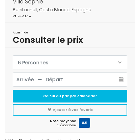
Villa Sophie
Benitachell, Costa Blanca, Espagne
VT-447517-A
À partir de
Consulter le prix
6 Personnes
Calcul du prix par calendrier
Ajouter à vos favoris
Note moyenne
8,5
15 Évaluations