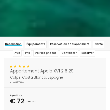
Description
Équipements
Réservation et disponibilité
Carte
Avis
Prix
Voir les photos
Contacter
Réservar
Appartement Apolo XVI 2 6 29
Calpe, Costa Blanca, Espagne
VT-489178-A
À partir de
€ 72
par jour