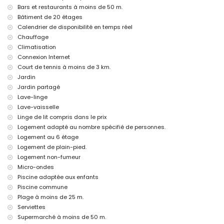
fer et planche à repasser
Bars et restaurants à moins de 50 m.
linge de lit et serviettes
Bâtiment de 20 étages
service d'urgence 24 heures sur 24
Calendrier de disponibilité en temps réel
Équipements et services en supplément
Chauffage
chauffage central
Climatisation
lit pour enfant/grand lit (sur demande)
Connexion Internet
Court de tennis à moins de 3 km.
Activités de divertissement et de loisirs pour vos vacances à
Jardin
Calpe, Costa Blanca
Jardin partagé
bar et promenade (à moins de 500 mètres de la maison)
Lave-linge
Sports
Lave-vaisselle
Linge de lit compris dans le prix
tennis (à moins de 5 kilomètres de l'appartement)
Logement adapté au nombre spécifié de personnes.
Logement au 6 étage
Logement de plain-pied.
Logement non-fumeur
Micro-ondes
Piscine adaptée aux enfants
Piscine commune
Plage à moins de 25 m.
Serviettes
Supermarché à moins de 50 m.