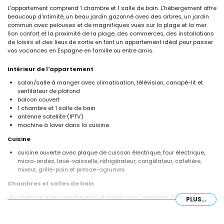
L'appartement comprend 1 chambre et 1 salle de bain. L'hébergement offre
beaucoup d'intimité, un beau jardin gazonné avec des arbres, un jardin
commun avec pelouses et de magnifiques vues sur la plage et la mer.
Son confort et la proximité de la plage, des commerces, des installations
de loisirs et des lieux de sortie en font un appartement idéal pour passer
vos vacances en Espagne en famille ou entre amis.
Intérieur de l'appartement
salon/salle à manger avec climatisation, télévision, canapé-lit et
ventilateur de plafond
balcon couvert
1 chambre et 1 salle de bain
antenne satellite (IPTV)
machine à laver dans la cuisine
Cuisine
cuisine ouverte avec plaque de cuisson électrique, four électrique,
micro-ondes, lave-vaisselle, réfrigérateur, congélateur, cafetière,
mixeur, grille-pain et presse-agrumes
Chambres et salles de bain
chambre avec climatisation, lit queen size (mesurant 200 par 160
PLUS...
cm) et ventilateur
salle de bain avec lavabo simple, douche et toilettes