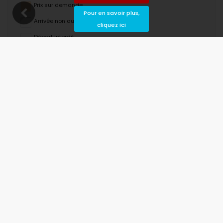
Prix ​​sur demande
Pour en savoir plus,
Arrivée non autorisée
cliquez ici
Départ interdit
Indisponible
août 2026
lu
ma
me
je
ve
sa
di
1
2
3
4
5
6
7
8
9
10
11
12
13
14
15
16
17
18
19
20
21
22
23
24
25
26
27
28
29
30
31
septembre 2026
lu
ma
me
je
ve
sa
di