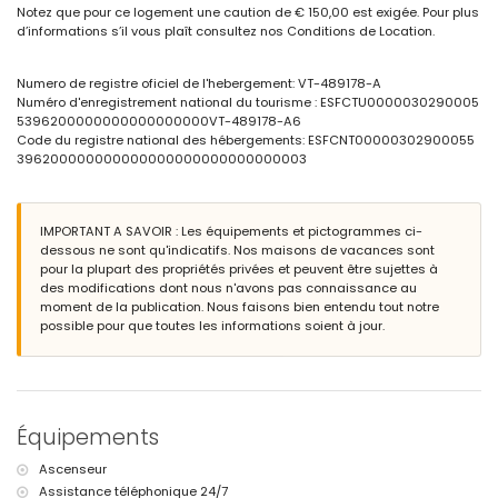
Extérieur de l'appartement
Notez que pour ce logement une caution de € 150,00 est exigée. Pour plus
d’informations s’il vous plaît consultez nos Conditions de Location.
piscine commune en forme de lagon
piscine pour enfants
beau jardin gazonné avec des arbres
Numero de registre oficiel de l'hebergement: VT-489178-A
jardin commun avec pelouses et arbres
Numéro d'enregistrement national du tourisme : ESFCTU0000030290005
douche extérieure
5396200000000000000000VT-489178-A6
place de garage commune
Code du registre national des hébergements: ESFCNT00000302900055
396200000000000000000000000000003
Informations supplémentaires
plage la plus proche : Playa de la Fossa ou Levante (à moins de 25
mètres de l'appartement)
IMPORTANT A SAVOIR : Les équipements et pictogrammes ci-
port le plus proche à moins de 100 mètres de l'appartement
dessous ne sont qu'indicatifs. Nos maisons de vacances sont
aéroport le plus proche : El Altet (Alicante) (à moins de 100 kilomètres
pour la plupart des propriétés privées et peuvent être sujettes à
de l'appartement)
des modifications dont nous n'avons pas connaissance au
deuxième aéroport le plus proche : Manises (Valence) (plus de 100
moment de la publication. Nous faisons bien entendu tout notre
kilomètres)
possible pour que toutes les informations soient à jour.
transports en commun à proximité : bus à moins de 50 mètres
interdiction de fumer
animaux de compagnie non admis
Le bâtiment où se trouve l'hébergement dispose d'un ascenseur.
L'hébergement est très adapté aux familles avec enfants.
Équipements
Équipements et services inclus dans le tarif de location de
l'appartement
Ascenseur
internet (fibre optique)
Assistance téléphonique 24/7